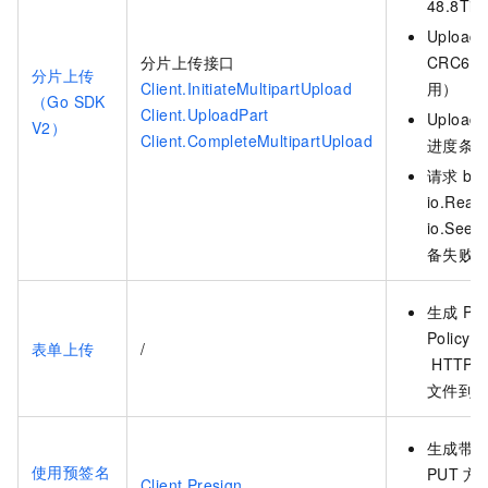
48.8TiB
UploadP
分片上传接口
CRC64
分片上传
Client.InitiateMultipartUpload
用）
（Go SDK
Client.UploadPart
UploadP
V2）
Client.CompleteMultipartUpload
进度条
请求
bo
io.Rea
io.Seek
备失败
生成
Pos
Policy
表单上传
/
HTTP P
文件到
生成带
使用预签名
PUT
方
Client.Presign