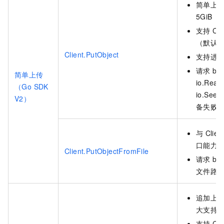
简单上传
5GiB
支持
CR
（默认
Client.PutObject
支持进
请求
bo
简单上传
io.Rea
（Go SDK
io.Seek
V2）
备失败
与
Clien
口能力
Client.PutObjectFromFile
请求
bo
文件路
追加上传
大支持
5
支持
CR