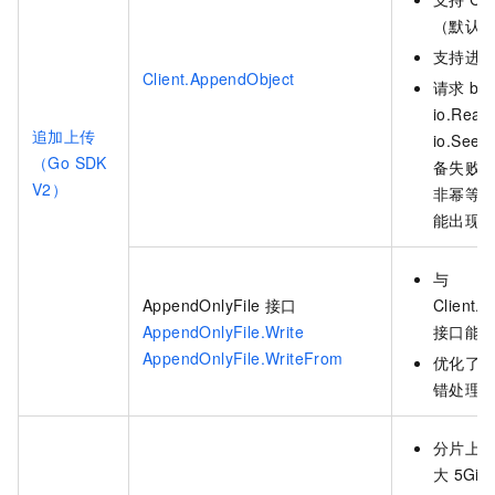
（默认
支持进
Client.AppendObject
请求
bo
io.Rea
追加上传
io.Seek
（Go SDK
备失败
V2）
非幂等
能出现
与
AppendOnlyFile
接口
Client.
AppendOnlyFile.Write
接口能
AppendOnlyFile.WriteFrom
优化了
错处理
分片上
大
5Gi