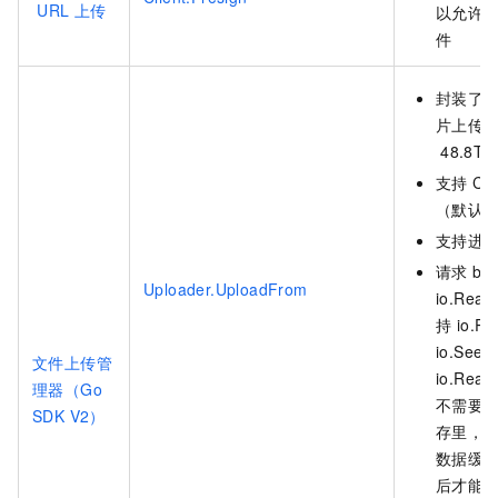
URL
上传
以允许
件
封装了简
片上传
48.8TiB
支持
CR
（默认
支持进
请求
bo
Uploader.UploadFrom
io.Re
持 io.Re
io.Seek
文件上传管
io.Rea
理器（Go
不需要
SDK V2）
存里，否
数据缓
后才能