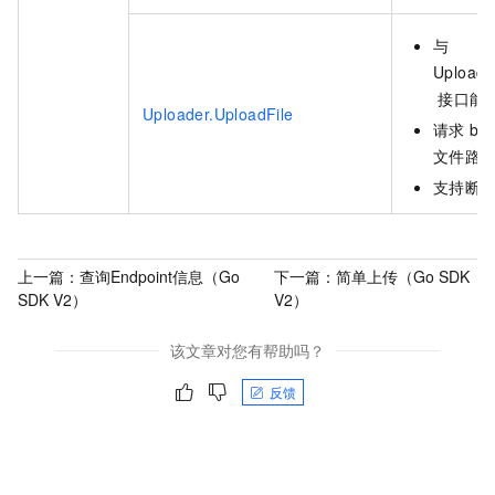
与
Uploade
接口能
Uploader.UploadFile
请求
bo
文件路
支持断
上一篇：
查询Endpoint信息（Go
下一篇：
简单上传（Go SDK
SDK V2）
V2）
该文章对您有帮助吗？
反馈