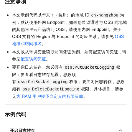
注意事项
本文示例代码以华东
1（杭州）的地域
ID
为
cn-hangzhou
例，默认使用外网
Endpoint，如果您希望通过与
OSS
同地域
的其他阿里云产品访问
OSS，请使用内网
Endpoint。关于
OSS
支持的
Region
与
Endpoint
的对应关系，请参见
OSS
地域和访问域名
。
本文以从环境变量读取访问凭证为例。如何配置访问凭证，请
参见
配置访问凭证
。
要开启日志转存，您必须有
权
oss:PutBucketLogging
限；要查看日志转存配置，您必须
有
权限；要关闭日志转存，您必
oss:GetBucketLogging
须有
权限。具体操作，请参
oss:DeleteBucketLogging
见
为
RAM
用户授予自定义的权限策略
。
示例代码
开启日志转存