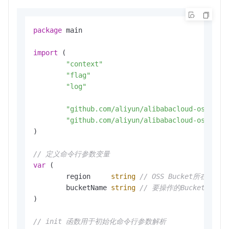
package
 main

import
 (

"context"
"flag"
"log"
"github.com/aliyun/alibabacloud-oss-go-
"github.com/aliyun/alibabacloud-oss-go-
)

// 定义命令行参数变量
var
 (

	region     
string
// OSS Bucket所在区域（
	bucketName 
string
// 要操作的Bucket名称
)

// init 函数用于初始化命令行参数解析