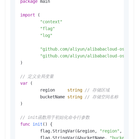
package
 main

import
 (

"context"
"flag"
"log"
"github.com/aliyun/alibabacloud-oss-go-
"github.com/aliyun/alibabacloud-oss-go-
)

// 定义全局变量
var
 (

	region     
string
// 存储区域
	bucketName 
string
// 存储空间名称
)

// init函数用于初始化命令行参数
func
init
()
 {

	flag.StringVar(&region, 
"region"
, 
""
, 
"
	flag.StringVar(&bucketName, 
"bucket"
, 
"