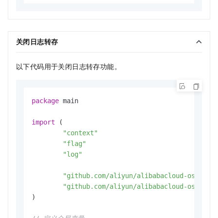
关闭日志转存
以下代码用于关闭日志转存功能。
package
 main

import
 (

"context"
"flag"
"log"
"github.com/aliyun/alibabacloud-oss-go-
"github.com/aliyun/alibabacloud-oss-go-
)
