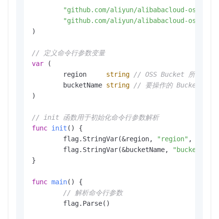
"github.com/aliyun/alibabacloud-oss-go-
"github.com/aliyun/alibabacloud-oss-go-
)

// 定义命令行参数变量
var
 (

	region     
string
// OSS Bucket 所在区域
	bucketName 
string
// 要操作的 Bucket 名称
)

// init 函数用于初始化命令行参数解析
func
init
()
 {

	flag.StringVar(&region, 
"region"
, 
""
, 
"
	flag.StringVar(&bucketName, 
"bucket"
, 
"
}

func
main
()
 {

// 解析命令行参数
	flag.Parse()
