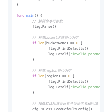
}

func
main
()
 {

// 解析命令行参数
	flag.Parse()

// 检查bucket名称是否为空
if
len
(bucketName) == 
0
 {

		flag.PrintDefaults()

		log.Fatalf(
"invalid parameters,
	}

// 检查region是否为空
if
len
(region) == 
0
 {

		flag.PrintDefaults()

		log.Fatalf(
"invalid parameters,
	}

// 加载默认配置并设置凭证提供者和区域
	cfg := oss.LoadDefaultConfig().
