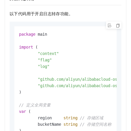
以下代码用于开启日志转存功能。
package
 main

import
 (

"context"
"flag"
"log"
"github.com/aliyun/alibabacloud-oss-go-
"github.com/aliyun/alibabacloud-oss-go-
)

// 定义全局变量
var
 (

	region     
string
// 存储区域
	bucketName 
string
// 存储空间名称
)
