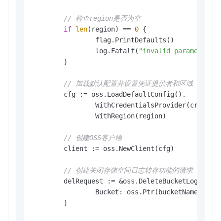
// 检查region是否为空
if
len
(region) == 
0
 {

		flag.PrintDefaults()

		log.Fatalf(
"invalid parameters,
	}

// 加载默认配置并设置凭证提供者和区域
	cfg := oss.LoadDefaultConfig().

		WithCredentialsProvider(credentials.NewEnvironmentVariableCredentialsProvider()).

		WithRegion(region)

// 创建OSS客户端
	client := oss.NewClient(cfg)

// 创建关闭存储空间日志转存功能的请求
	delRequest := &oss.DeleteBucketLoggingRequest{

		Bucket: oss.Ptr(bucketName), 
/
	}
