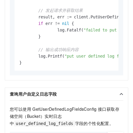
// 发起请求并获取结果
	result, err := client.PutUserDefinedLogFieldsConfig(context.TODO(), request)

if
 err != 
nil
 {

		log.Fatalf(
"failed to put user 
	}

// 输出成功响应内容
	log.Printf(
"put user defined log fields
查询用户自定义日志字段
您可以使用
GetUserDefinedLogFieldsConfig
接口获取存
储空间（Bucket）实时日志
中
字段的个性化配置。
user_defined_log_fields