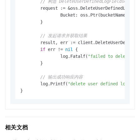
// 构造 DeleteUserDefinedLogFieldsConfi
	request := &oss.DeleteUserDefinedLogFieldsConfigRequest{

		Bucket: oss.Ptr(bucketName), 
//
	}

// 发起请求并获取结果
	result, err := client.DeleteUserDefinedLogFieldsConfig(context.TODO(), request)

if
 err != 
nil
 {

		log.Fatalf(
"failed to delete us
	}

// 输出成功响应内容
	log.Printf(
"delete user defined log fie
相关文档