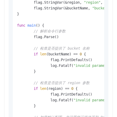
	flag.StringVar(&region, 
"region"
, 
""
, 
"
	flag.StringVar(&bucketName, 
"bucket"
, 
"
}

func
main
()
 {

// 解析命令行参数
	flag.Parse()

// 检查是否提供了 bucket 名称
if
len
(bucketName) == 
0
 {

		flag.PrintDefaults()

		log.Fatalf(
"invalid parameters,
	}

// 检查是否提供了 region 参数
if
len
(region) == 
0
 {

		flag.PrintDefaults()

		log.Fatalf(
"invalid parameters,
	}
