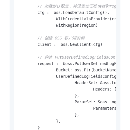
// 加载默认配置，并设置凭证提供者和region
	cfg := oss.LoadDefaultConfig().

		WithCredentialsProvider(credentials.NewEnvironmentVariableCredentialsProvider()).

		WithRegion(region)

// 创建 OSS 客户端实例
	client := oss.NewClient(cfg)

// 构造 PutUserDefinedLogFieldsConfig 
	request := &oss.PutUserDefinedLogFieldsConfigRequest{

		Bucket: oss.Ptr(bucketName), 
//
		UserDefinedLogFieldsConfiguration: &oss.UserDefinedLogFieldsConfiguration{

			HeaderSet: &oss.LoggingHeaderSet{

				Headers: []
stri
			},

			ParamSet: &oss.LoggingParamSet{

				Parameters: []
s
			},

		},

	}
