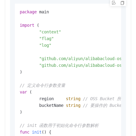
package
 main

import
 (

"context"
"flag"
"log"
"github.com/aliyun/alibabacloud-oss-go-
"github.com/aliyun/alibabacloud-oss-go-
)

// 定义命令行参数变量
var
 (

	region     
string
// OSS Bucket 所在区域
	bucketName 
string
// 要操作的 Bucket 名称
)

// init 函数用于初始化命令行参数解析
func
init
()
 {
