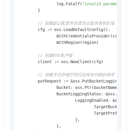
		log.Fatalf(
"invalid parameters,
	}

// 加载默认配置并设置凭证提供者和区域
	cfg := oss.LoadDefaultConfig().

		WithCredentialsProvider(credentials.NewEnvironmentVariableCredentialsProvider()).

		WithRegion(region)

// 创建OSS客户端
	client := oss.NewClient(cfg)

// 创建开启存储空间日志转存功能的请求
	putRequest := &oss.PutBucketLoggingRequest{

		Bucket: oss.Ptr(bucketName), 
/
		BucketLoggingStatus: &oss.BucketLoggingStatus{

			LoggingEnabled: &oss.LoggingEnabled{

				TargetBucket: 
				TargetPrefix: 
			},

		},
