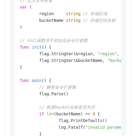
// 定义全局变量
var
 (

	region     
string
// 存储区域
	bucketName 
string
// 存储空间名称
)

// init函数用于初始化命令行参数
func
init
()
 {

	flag.StringVar(&region, 
"region"
, 
""
, 
"
	flag.StringVar(&bucketName, 
"bucket"
, 
"
}

func
main
()
 {

// 解析命令行参数
	flag.Parse()

// 检查bucket名称是否为空
if
len
(bucketName) == 
0
 {

		flag.PrintDefaults()

		log.Fatalf(
"invalid parameters,
	}
