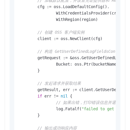
// 加载默认配置，并设置凭证提供器和 Region
	cfg := oss.LoadDefaultConfig().

		WithCredentialsProvider(credentials.NewEnvironmentVariableCredentialsProvider()).

		WithRegion(region)

// 创建 OSS 客户端实例
	client := oss.NewClient(cfg)

// 构造 GetUserDefinedLogFieldsConfig 
	getRequest := &oss.GetUserDefinedLogFieldsConfigRequest{

		Bucket: oss.Ptr(bucketName), 
//
	}

// 发起请求并获取结果
	getResult, err := client.GetUserDefinedLogFieldsConfig(context.TODO(), getRequest)

if
 err != 
nil
 {

// 如果出错，打印错误信息并退出
		log.Fatalf(
"failed to get user 
	}

// 输出成功响应内容