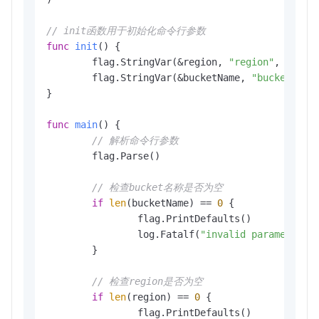
// init函数用于初始化命令行参数
func
init
()
 {

	flag.StringVar(&region, 
"region"
, 
""
, 
"
	flag.StringVar(&bucketName, 
"bucket"
, 
"
}

func
main
()
 {

// 解析命令行参数
	flag.Parse()

// 检查bucket名称是否为空
if
len
(bucketName) == 
0
 {

		flag.PrintDefaults()

		log.Fatalf(
"invalid parameters,
	}

// 检查region是否为空
if
len
(region) == 
0
 {

		flag.PrintDefaults()
