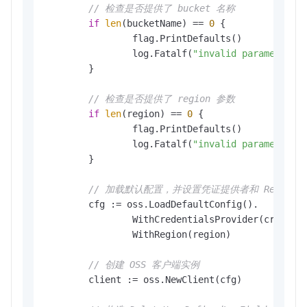
// 检查是否提供了 bucket 名称
if
len
(bucketName) == 
0
 {

		flag.PrintDefaults()

		log.Fatalf(
"invalid parameters,
	}

// 检查是否提供了 region 参数
if
len
(region) == 
0
 {

		flag.PrintDefaults()

		log.Fatalf(
"invalid parameters,
	}

// 加载默认配置，并设置凭证提供者和 Region
	cfg := oss.LoadDefaultConfig().

		WithCredentialsProvider(credentials.NewEnvironmentVariableCredentialsProvider()).

		WithRegion(region)

// 创建 OSS 客户端实例
	client := oss.NewClient(cfg)
