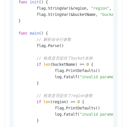
func
init
()
 {

	flag.StringVar(&region, 
"region"
, 
""
, 
"
	flag.StringVar(&bucketName, 
"bucket"
, 
"
}

func
main
()
 {

// 解析命令行参数
	flag.Parse()

// 检查是否提供了bucket名称
if
len
(bucketName) == 
0
 {

		flag.PrintDefaults()

		log.Fatalf(
"invalid parameters,
	}

// 检查是否提供了region参数
if
len
(region) == 
0
 {

		flag.PrintDefaults()

		log.Fatalf(
"invalid parameters,
	}
