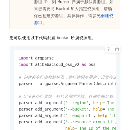
源组
ID，则
Bucket
归属于默认资源组。如
果您需要将
Bucket
加入指定资源组，请确
保已创建资源组。具体操作，请参见
创建资
源组
。
您可以使用以下代码配置
bucket
所属资源组。
import
import
 alibabacloud_oss_v2 
as
 oss

# 创建命令行参数解析器，并描述脚本用途：设置存储空间（B
parser = argparse.ArgumentParser(description=
"p
# 定义命令行参数，包括必需的区域、存储空间名称、可选的end
parser.add_argument(
'--region'
, 
help
=
'The regio
parser.add_argument(
'--bucket'
, 
help
=
'The name 
parser.add_argument(
'--endpoint'
, 
help
=
'The dom
parser.add_argument(
'--resource_group_id'
,

help
=
'The ID of the resourc