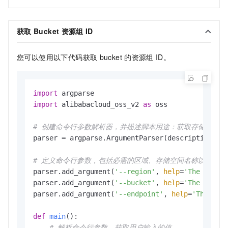
获取
Bucket
资源组
ID
您可以使用以下代码获取
bucket
的资源组
ID。
import
import
 alibabacloud_oss_v2 
as
 oss

# 创建命令行参数解析器，并描述脚本用途：获取存储空间（B
parser = argparse.ArgumentParser(description=
"g
# 定义命令行参数，包括必需的区域、存储空间名称以及可选的e
parser.add_argument(
'--region'
, 
help
=
'The regio
parser.add_argument(
'--bucket'
, 
help
=
'The name 
parser.add_argument(
'--endpoint'
, 
help
=
'The dom
def
main
():

# 解析命令行参数，获取用户输入的值