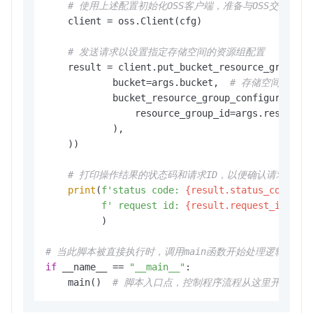
# 使用上述配置初始化OSS客户端，准备与OSS交互
    client = oss.Client(cfg)

# 发送请求以设置指定存储空间的资源组配置
    result = client.put_bucket_resource_group(os
            bucket=args.bucket,  
# 存储空间名
            bucket_resource_group_configuration=
                resource_group_id=args.resource
            ),

    ))

# 打印操作结果的状态码和请求ID，以便确认请求状态
print
(
f'status code: 
{result.status_code}
,'
f' request id: 
{result.request_id}
,'
          )

# 当此脚本被直接执行时，调用main函数开始处理逻辑
if
 __name__ == 
"__main__"
:

    main()  
# 脚本入口点，控制程序流程从这里开始