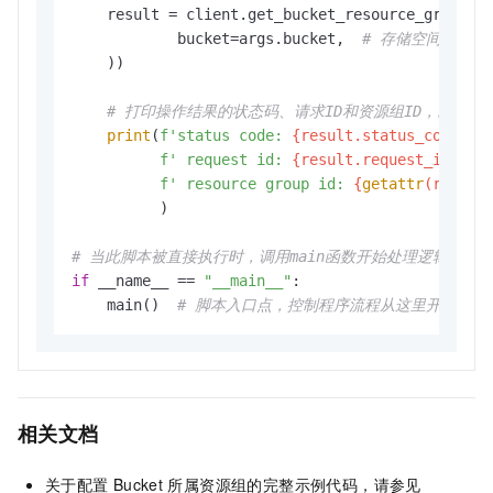
    result = client.get_bucket_resource_group(os
            bucket=args.bucket,  
# 存储空间名
    ))

# 打印操作结果的状态码、请求ID和资源组ID，以便
print
(
f'status code: 
{result.status_code}
,'
f' request id: 
{result.request_id}
,'
f' resource group id: 
{
getattr
(result
          )

# 当此脚本被直接执行时，调用main函数开始处理逻辑
if
 __name__ == 
"__main__"
:

    main()  
# 脚本入口点，控制程序流程从这里开始
相关文档
关于配置
Bucket
所属资源组的完整示例代码，请参见