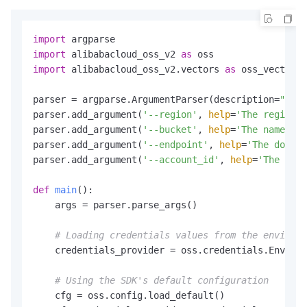
import
import
 alibabacloud_oss_v2 
as
import
 alibabacloud_oss_v2.vectors 
as
 oss_vectors

parser = argparse.ArgumentParser(description=
"vect
parser.add_argument(
'--region'
, 
help
=
'The region i
parser.add_argument(
'--bucket'
, 
help
=
'The name of 
parser.add_argument(
'--endpoint'
, 
help
=
'The domain
parser.add_argument(
'--account_id'
, 
help
=
'The acco
def
main
():

    args = parser.parse_args()

# Loading credentials values from the environm
    credentials_provider = oss.credentials.Environ
# Using the SDK's default configuration
    cfg = oss.config.load_default()
