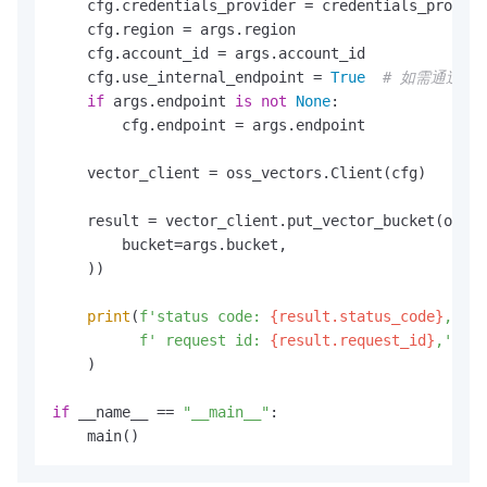
    cfg.credentials_provider = credentials_provide
    cfg.region = args.region

    cfg.account_id = args.account_id

    cfg.use_internal_endpoint = 
True
# 如需通过公
if
 args.endpoint 
is
not
None
:

        cfg.endpoint = args.endpoint

    vector_client = oss_vectors.Client(cfg)

    result = vector_client.put_vector_bucket(oss_v
        bucket=args.bucket,

    ))

print
(
f'status code: 
{result.status_code}
,'
f' request id: 
{result.request_id}
,'
    )

if
 __name__ == 
"__main__"
:

    main()