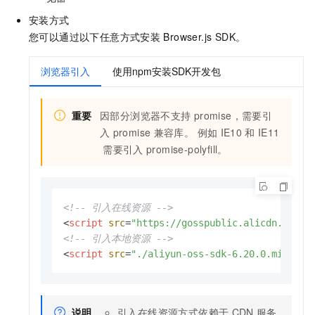
安装方式
您可以通过以下任意方式安装
Browser.js SDK。
浏览器引入
使用npm安装SDK开发包
重要
因部分浏览器不支持
promise，需要引
入
promise
兼容库。 例如
IE10
和
IE11
需要引入
promise-polyfill。
<!-- 引入在线资源 -->
<
script
src
=
"https://gosspublic.alicdn.com/a
<!-- 引入本地资源 -->
<
script
src
=
"./aliyun-oss-sdk-6.20.0.min.js"
说明
引入在线资源方式依赖于
CDN
服务