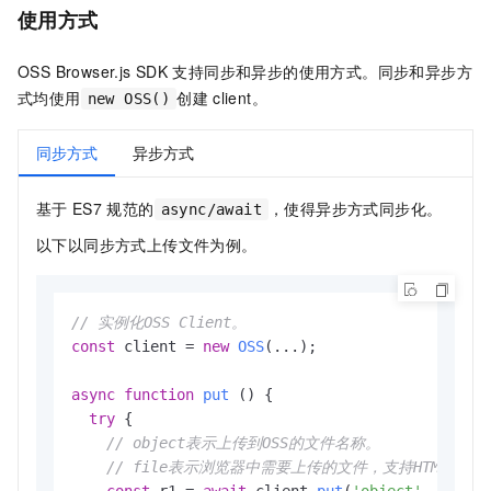
使用方式
OSS Browser.js SDK
支持同步和异步的使用方式。同步和异步方
式均使用
创建
client。
new OSS()
同步方式
异步方式
基于
ES7
规范的
，使得异步方式同步化。
async/await
以下以同步方式上传文件为例。
// 实例化OSS Client。
const
 client = 
new
OSS
(...);

async
function
put
 () {

try
 {

// object表示上传到OSS的文件名称。
// file表示浏览器中需要上传的文件，支持HTML5 fil
const
 r1 = 
await
 client.
put
(
'object'
, file);