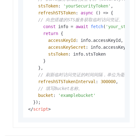
stsToken
: 
'yourSecurityToken'
,

refreshSTSToken
: 
async
 () => {

// 向您搭建的STS服务获取临时访问凭证。
const
 info = 
await
fetch
(
'your_sts_ser
return
 {

accessKeyId
: info.
accessKeyId
,

accessKeySecret
: info.
accessKeySecre
stsToken
: info.
stsToken
      }

    },

// 刷新临时访问凭证的时间间隔，单位为毫秒。
refreshSTSTokenInterval
: 
300000
,

// 填写Bucket名称。
bucket
: 
'examplebucket'
</
script
>