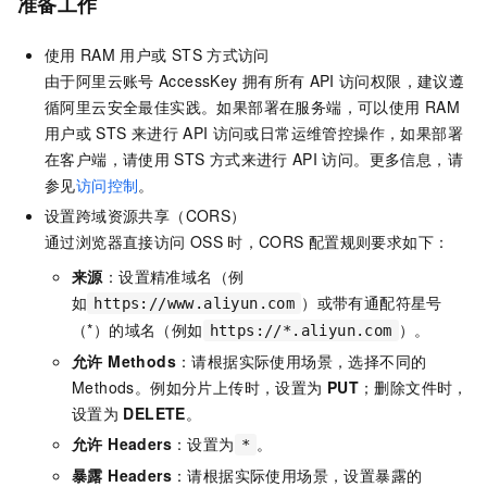
准备工作
使用
RAM
用户或
STS
方式访问
由于阿里云账号
AccessKey
拥有所有
API
访问权限，建议遵
循阿里云安全最佳实践。如果部署在服务端，可以使用
RAM
用户或
STS
来进行
API
访问或日常运维管控操作，如果部署
在客户端，请使用
STS
方式来进行
API
访问。更多信息，请
参见
访问控制
。
设置跨域资源共享（CORS）
通过浏览器直接访问
OSS
时，CORS
配置规则要求如下：
来源
：设置精准域名（例
如
）或带有通配符星号
https://www.aliyun.com
（*）的域名（例如
）。
https://*.aliyun.com
允许 Methods
：请根据实际使用场景，选择不同的
Methods。例如分片上传时，设置为
PUT
；删除文件时，
设置为
DELETE
。
允许 Headers
：设置为
。
*
暴露 Headers
：请根据实际使用场景，设置暴露的