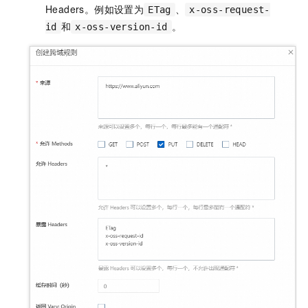
Headers。例如设置为
、
ETag
x-oss-request-
和
。
id
x-oss-version-id