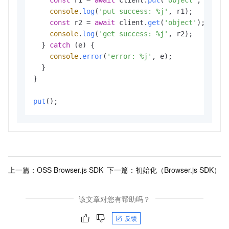
console
.
log
(
'put success: %j'
, r1);

const
 r2 = 
await
 client.
get
(
'object'
);

console
.
log
(
'get success: %j'
, r2);

  } 
catch
 (e) {

console
.
error
(
'error: %j'
, e);

  }

}

put
();                    
上一篇：
OSS Browser.js SDK
下一篇：
初始化（Browser.js SDK）
该文章对您有帮助吗？
反馈