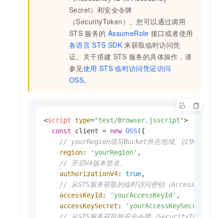
Secret）和安全令牌
（SecurityToken）。您可以通过调用
STS
服务的
AssumeRole
接口或者使用
各语言
STS SDK
来获取临时访问凭
证。关于搭建
STS
服务的具体操作，请
参见
使用
STS
临时访问凭证访问
OSS
。
<
script
type
=
"text/Browser.jsscript"
>
const
 client = 
new
OSS
({

// yourRegion填写Bucket所在地域。以华东1（杭
region
: 
'yourRegion'
,

// 开启V4版本签名。
authorizationV4
: 
true
,

// 从STS服务获取的临时访问密钥（AccessKey ID和
accessKeyId
: 
'yourAccessKeyId'
,

accessKeySecret
: 
'yourAccessKeySecret'
,

// 从STS服务获取的安全令牌（SecurityToken）