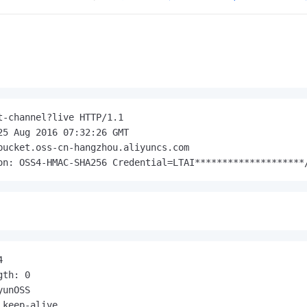
t-channel?live HTTP/1.1

25 Aug 2016 07:32:26 GMT

bucket.oss-cn-hangzhou.aliyuncs.com

on: OSS4-HMAC-SHA256 Credential=LTAI********************


th: 0

unOSS

keep-alive
