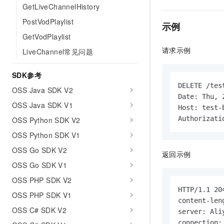
GetLiveChannelHistory
PostVodPlaylist
示例
GetVodPlaylist
请求示例
LiveChannel常见问题
SDK参考
DELETE /tes
OSS Java SDK V2
Date: Thu, 
OSS Java SDK V1
Host: test-
Authorizati
OSS Python SDK V2
OSS Python SDK V1
OSS Go SDK V2
返回示例
OSS Go SDK V1
OSS PHP SDK V2
HTTP/1.1 204
OSS PHP SDK V1
content-leng
OSS C# SDK V2
server: Aliy
connection: 