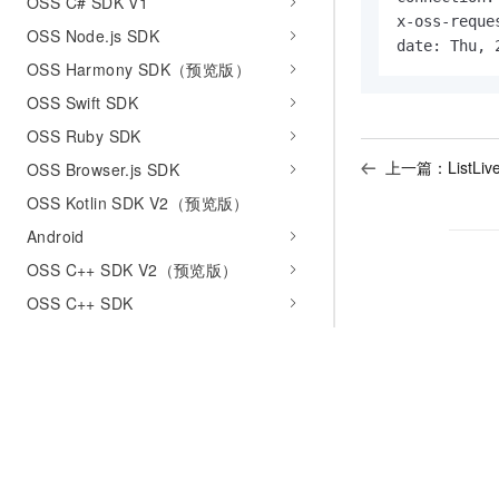
OSS C# SDK V1
x-oss-reque
OSS Node.js SDK
date: Thu, 
OSS Harmony SDK（预览版）
OSS Swift SDK
OSS Ruby SDK
上一篇：
ListLi
OSS Browser.js SDK
OSS Kotlin SDK V2（预览版）
Android
OSS C++ SDK V2（预览版）
OSS C++ SDK
iOS
OSS C SDK
常用工具
OSS常用工具汇总
命令行工具ossutil 2.0