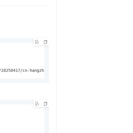
/20250417/cn-hangzhou/oss/aliyun_v4_request,Signature=a7