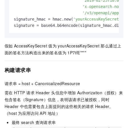
'2019-02-25T10:09:57
'x-opensearch-nonce:
'/v3/openapi/apps/ap
signature_hmac = hmac.new(
'yourAccessKeySecret'
.en
signature = base64.b64encode(signature_hmac.digest
假如
AccessKeySecret
值为 yourAccessKeySecret 那么通过上
面的签名方法构造出来的签名值为
1P7tfE****
构建请求串
请求串 = host + CanonicalizedResource
需在 HTTP 请求 Header 头信息中增加 Authorization（授权）来
包含签名（Signature）信息，表明该请求已被授权，同时
Header
中也需要包含上面提到的这些相关的请求
Header。
（host
为应用访问
API
地址）
最终
search
查询请求串