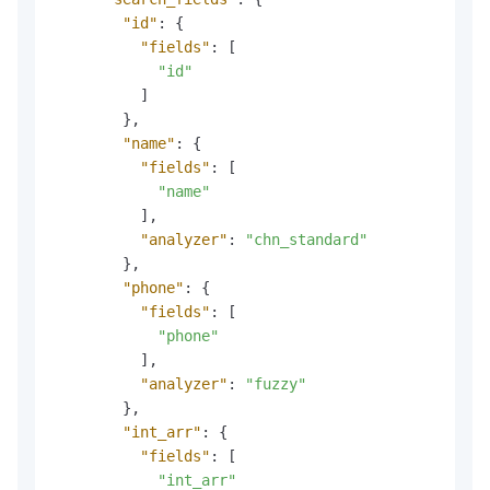
"id"
:
{
"fields"
:
[
"id"
]
}
,
"name"
:
{
"fields"
:
[
"name"
]
,
"analyzer"
:
"chn_standard"
}
,
"phone"
:
{
"fields"
:
[
"phone"
]
,
"analyzer"
:
"fuzzy"
}
,
"int_arr"
:
{
"fields"
:
[
"int_arr"