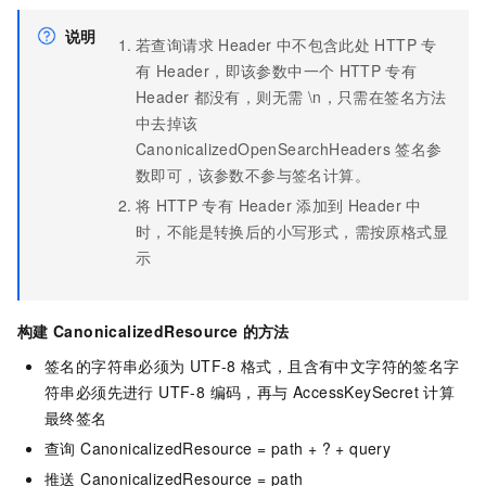
说明
若查询请求
Header
中不包含此处
HTTP
专
有 Header，即该参数中一个
HTTP
专有
Header
都没有，则无需 \n，只需在签名方法
中去掉该
CanonicalizedOpenSearchHeaders
签名参
数即可，该参数不参与签名计算。
将
HTTP
专有 Header
添加到
Header
中
时，不能是转换后的小写形式，需按原格式显
示
构建
CanonicalizedResource
的方法
签名的字符串必须为
UTF-8
格式，且含有中文字符的签名字
符串必须先进行 UTF-8 编码，再与 AccessKeySecret 计算
最终签名
查询 CanonicalizedResource = path + ? + query
推送 CanonicalizedResource = path