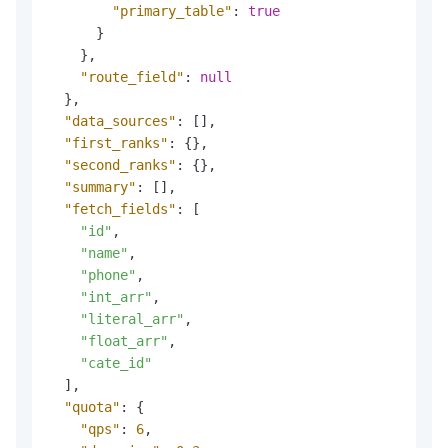
"primary_table"
:
true
}
}
,
"route_field"
:
null
}
,
"data_sources"
:
[
]
,
"first_ranks"
:
{
}
,
"second_ranks"
:
{
}
,
"summary"
:
[
]
,
"fetch_fields"
:
[
"id"
,
"name"
,
"phone"
,
"int_arr"
,
"literal_arr"
,
"float_arr"
,
"cate_id"
]
,
"quota"
:
{
"qps"
:
6
,