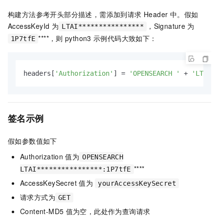
构建方法参考开头部分描述，需添加到请求 Header 中。假如
AccessKeyId 为
，Signature
为
LTAI****************
****，则
python3
示例代码大致如下：
1P7tfE
headers[
'Authorization'
] = 
'OPENSEARCH '
 + 
'LTAI**
签名示例
假如参数值如下
Authorization
值为
OPENSEARCH
****
LTAI****************:1P7tfE
AccessKeySecret
值为
yourAccessKeySecret
请求方式为
GET
Content-MD5
值为空，此处作为查询请求