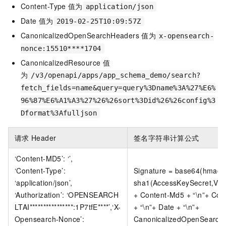
Content-Type
值为
application/json
Date
值为
2019-02-25T10:09:57Z
CanonicalizedOpenSearchHeaders
值为
x-opensearch-
nonce:15510****1704
CanonicalizedResource
值
为
/v3/openapi/apps/app_schema_demo/search?
fetch_fields=name&query=query%3Dname%3A%27%E6%
96%87%E6%A1%A3%27%26%26sort%3Did%26%26config%3
Dformat%3Afulljson
请求
Header
签名字符串计算公式
‘Content-MD5’: ‘’,
‘Content-Type’:
Signature = base64(hmac-
‘application/json’,
sha1(AccessKeySecret,VER
‘Authorization’: ‘OPENSEARCH
+ Content-Md5 + “\n”+ Con
LTAI****************:1P7tfE****’,‘X-
+ “\n”+ Date + “\n”+
Opensearch-Nonce’:
CanonicalizedOpenSearch