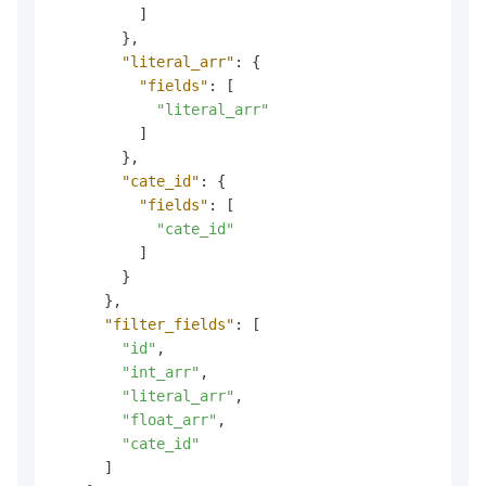
]
}
,
"literal_arr"
:
{
"fields"
:
[
"literal_arr"
]
}
,
"cate_id"
:
{
"fields"
:
[
"cate_id"
]
}
}
,
"filter_fields"
:
[
"id"
,
"int_arr"
,
"literal_arr"
,
"float_arr"
,
"cate_id"
]