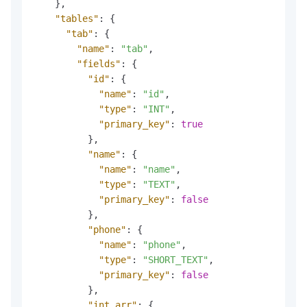
}
,
"tables"
:
{
"tab"
:
{
"name"
:
"tab"
,
"fields"
:
{
"id"
:
{
"name"
:
"id"
,
"type"
:
"INT"
,
"primary_key"
:
true
}
,
"name"
:
{
"name"
:
"name"
,
"type"
:
"TEXT"
,
"primary_key"
:
false
}
,
"phone"
:
{
"name"
:
"phone"
,
"type"
:
"SHORT_TEXT"
,
"primary_key"
:
false
}
,
"int_arr"
:
{