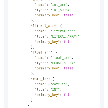
"name"
:
"int_arr"
,
"type"
:
"INT_ARRAY"
,
"primary_key"
:
false
}
,
"literal_arr"
:
{
"name"
:
"literal_arr"
,
"type"
:
"LITERAL_ARRAY"
,
"primary_key"
:
false
}
,
"float_arr"
:
{
"name"
:
"float_arr"
,
"type"
:
"FLOAT_ARRAY"
,
"primary_key"
:
false
}
,
"cate_id"
:
{
"name"
:
"cate_id"
,
"type"
:
"INT"
,
"primary_key"
:
false
}
}
,