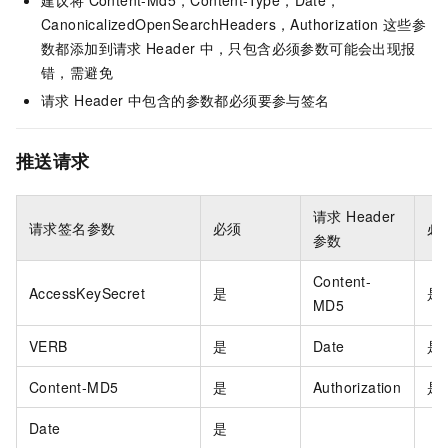
CanonicalizedOpenSearchHeaders，Authorization 这些参
数都添加到请求
Header
中，只包含必须参数可能会出现报
错，需避免
请求 Header 中包含的参数都必须要参与签名
推送请求
请求 Header
请求签名参数
必须
必
参数
Content-
AccessKeySecret
是
是
MD5
VERB
是
Date
是
Content-MD5
是
Authorization
是
Date
是