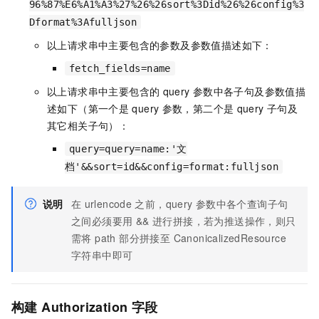
96%87%E6%A1%A3%27%26%26sort%3Did%26%26config%3
Dformat%3Afulljson
以上请求串中主要包含的参数及参数值描述如下：
fetch_fields=name
以上请求串中主要包含的
query
参数中各子句及参数值描
述如下（第一个是
query
参数，第二个是
query
子句及
其它相关子句）：
query=query=name:'文
档'&&sort=id&&config=format:fulljson
说明
在
urlencode
之前，query
参数中各个查询子句
之间必须要用 && 进行拼接，若为推送操作，则只
需将 path 部分拼接至 CanonicalizedResource
字符串中即可
构建 Authorization 字段