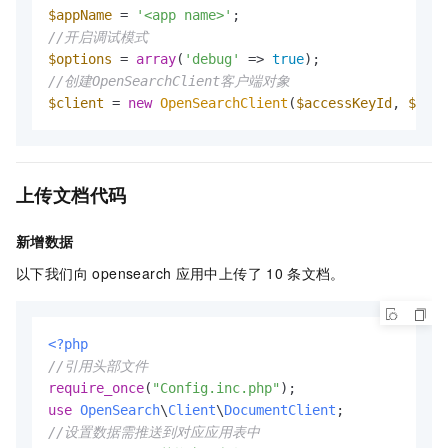
$appName
 = 
'<app name>'
//开启调试模式
$options
 = 
array
(
'debug'
 => 
true
//创建OpenSearchClient客户端对象
$client
 = 
new
OpenSearchClient
(
$accessKeyId
, 
$secr
上传文档代码
新增数据
以下我们向 opensearch
应用中上传了
10
条文档。
<?php
//引用头部文件
require_once
(
"Config.inc.php"
use
OpenSearch
\
Client
\
DocumentClient
//设置数据需推送到对应应用表中