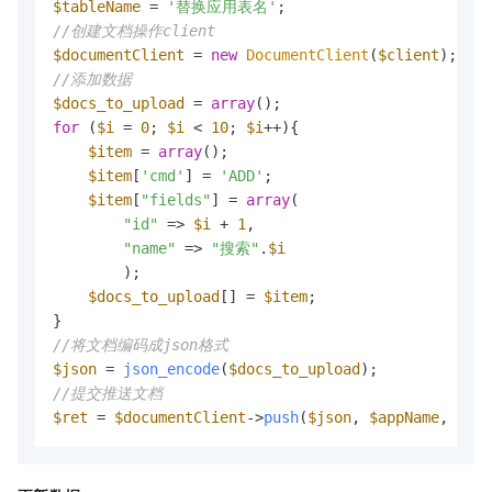
$tableName
 = 
'替换应用表名'
//创建文档操作client
$documentClient
 = 
new
DocumentClient
(
$client
//添加数据
$docs_to_upload
 = 
array
for
 (
$i
 = 
0
; 
$i
 < 
10
; 
$i
++){

$item
 = 
array
();

$item
[
'cmd'
] = 
'ADD'
;

$item
[
"fields"
] = 
array
(

"id"
 => 
$i
 + 
1
,

"name"
 => 
"搜索"
.
$i
        );

$docs_to_upload
[] = 
$item
;

//将文档编码成json格式
$json
 = 
json_encode
(
$docs_to_upload
//提交推送文档
$ret
 = 
$documentClient
->
push
(
$json
, 
$appName
, 
$tab