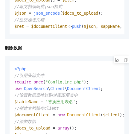
$docs_to_upload
[] = 
$item
//将文档编码成json格式
$json
 = 
json_encode
(
$docs_to_upload
//提交推送文档
$ret
 = 
$documentClient
->
push
(
$json
, 
$appName
, 
$tab
删除数据
<?php
//引用头部文件
require_once
(
"Config.inc.php"
use
OpenSearch
\
Client
\
DocumentClient
//设置数据需推送到对应应用表中
$tableName
 = 
'替换应用表名'
//创建文档操作client
$documentClient
 = 
new
DocumentClient
(
$client
//添加数据
$docs_to_upload
 = 
array