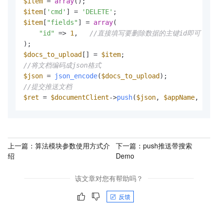
$item
 = 
array
$item
[
'cmd'
] = 
'DELETE'
$item
[
"fields"
] = 
array
(

"id"
 => 
1
,   
//直接填写要删除数据的主键id即可
$docs_to_upload
[] = 
$item
//将文档编码成json格式
$json
 = 
json_encode
(
$docs_to_upload
//提交推送文档
$ret
 = 
$documentClient
->
push
(
$json
, 
$appName
, 
$tab
上一篇：
算法模块参数使用方式介
下一篇：
push推送带搜索
绍
Demo
该文章对您有帮助吗？
反馈