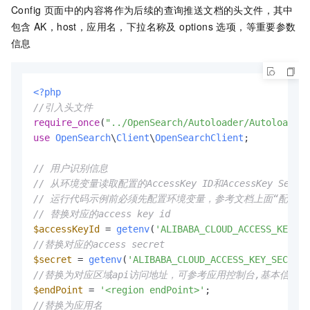
Config 页面中的内容将作为后续的查询推送文档的头文件，其中
包含
AK，host，应用名，下拉名称及 options 选项，等重要参数
信息
<?php
//引入头文件
require_once
(
"../OpenSearch/Autoloader/Autoloader.
use
OpenSearch
\
Client
\
OpenSearchClient
;

// 用户识别信息
// 从环境变量读取配置的AccessKey ID和AccessKey Secre
// 运行代码示例前必须先配置环境变量，参考文档上面“配置环
// 替换对应的access key id
$accessKeyId
 = 
getenv
(
'ALIBABA_CLOUD_ACCESS_KEY_ID
//替换对应的access secret
$secret
 = 
getenv
(
'ALIBABA_CLOUD_ACCESS_KEY_SECRET'
//替换为对应区域api访问地址，可参考应用控制台,基本信息中a
$endPoint
 = 
'<region endPoint>'
//替换为应用名