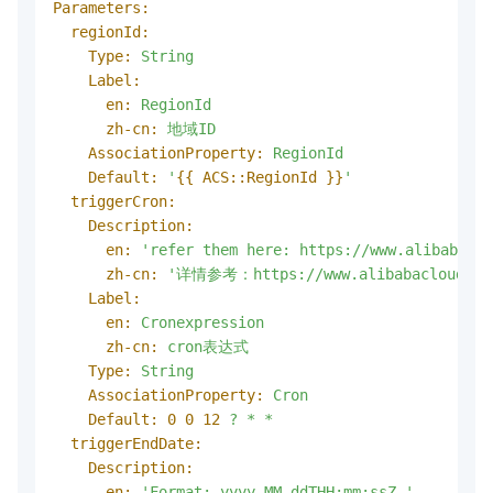
Parameters:
regionId:
Type:
String
Label:
en:
RegionId
zh-cn:
地域ID
AssociationProperty:
RegionId
Default:
'
{{ ACS::RegionId }}
'
triggerCron:
Description:
en:
'refer them here: https://www.alibabaclo
zh-cn:
'详情参考：https://www.alibabacloud.com/
Label:
en:
Cronexpression
zh-cn:
cron表达式
Type:
String
AssociationProperty:
Cron
Default:
0
0
12
?
*
*
triggerEndDate:
Description:
en:
'Format: yyyy-MM-ddTHH:mm:ssZ.'