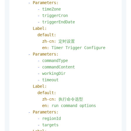
-
Parameters:
-
timeZone
-
triggerCron
-
triggerEndDate
Label:
default:
zh-cn:
定时设置
en:
Timer
Trigger
Configure
-
Parameters:
-
commandType
-
commandContent
-
workingDir
-
timeout
Label:
default:
zh-cn:
执行命令选型
en:
run
command
options
-
Parameters:
-
regionId
-
targets