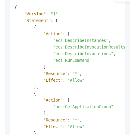
{
"Version"
:
"1"
,
"Statement"
:
[
{
"Action"
:
[
"ecs:DescribeInstances"
,
"ecs:DescribeInvocationResults"
,
"ecs:DescribeInvocations"
,
"ecs:RunCommand"
]
,
"Resource"
:
"*"
,
"Effect"
:
"Allow"
}
,
{
"Action"
:
[
"oos:GetApplicationGroup"
]
,
"Resource"
:
"*"
,
"Effect"
:
"Allow"
}