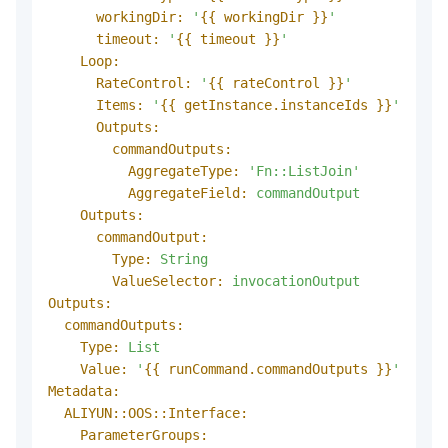
workingDir:
'
{{ workingDir }}
'
timeout:
'
{{ timeout }}
'
Loop:
RateControl:
'
{{ rateControl }}
'
Items:
'
{{ getInstance.instanceIds }}
'
Outputs:
commandOutputs:
AggregateType:
'Fn::ListJoin'
AggregateField:
commandOutput
Outputs:
commandOutput:
Type:
String
ValueSelector:
invocationOutput
Outputs:
commandOutputs:
Type:
List
Value:
'
{{ runCommand.commandOutputs }}
'
Metadata:
ALIYUN::OOS::Interface:
ParameterGroups: