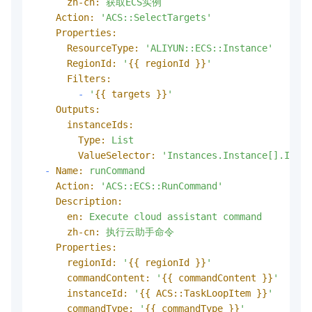
zh-cn:
获取ECS实例
Action:
'ACS::SelectTargets'
Properties:
ResourceType:
'ALIYUN::ECS::Instance'
RegionId:
'
{{ regionId }}
'
Filters:
-
'
{{ targets }}
'
Outputs:
instanceIds:
Type:
List
ValueSelector:
'Instances.Instance[].Insta
-
Name:
runCommand
Action:
'ACS::ECS::RunCommand'
Description:
en:
Execute
cloud
assistant
command
zh-cn:
执行云助手命令
Properties:
regionId:
'
{{ regionId }}
'
commandContent:
'
{{ commandContent }}
'
instanceId:
'
{{ ACS::TaskLoopItem }}
'
commandType:
'
{{ commandType }}
'