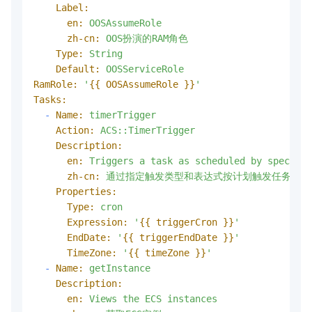
Label:
en:
OOSAssumeRole
zh-cn:
OOS扮演的RAM角色
Type:
String
Default:
OOSServiceRole
RamRole:
'
{{ OOSAssumeRole }}
'
Tasks:
-
Name:
timerTrigger
Action:
ACS::TimerTrigger
Description:
en:
Triggers
a
task
as
scheduled
by
specifyi
zh-cn:
通过指定触发类型和表达式按计划触发任务
Properties:
Type:
cron
Expression:
'
{{ triggerCron }}
'
EndDate:
'
{{ triggerEndDate }}
'
TimeZone:
'
{{ timeZone }}
'
-
Name:
getInstance
Description:
en:
Views
the
ECS
instances