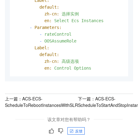
Label:
default:
zh-cn:
选择实例
en:
Select
Ecs
Instances
-
Parameters:
-
rateControl
-
OOSAssumeRole
Label:
default:
zh-cn:
高级选项
en:
Control
Options
上一篇：
ACS-ECS-
下一篇：
ACS-ECS-
ScheduleToRebootInstancesWithSLR
ScheduleToStartAndStopInsta
该文章对您有帮助吗？
反馈