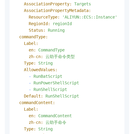
AssociationProperty:
Targets
AssociationPropertyMetadata:
ResourceType:
'ALIYUN::ECS::Instance'
RegionId:
regionId
Status:
Running
commandType:
Label:
en:
CommandType
zh-cn:
云助手命令类型
Type:
String
AllowedValues:
-
RunBatScript
-
RunPowerShellScript
-
RunShellScript
Default:
RunShellScript
commandContent:
Label:
en:
CommandContent
zh-cn:
云助手命令
Type:
String