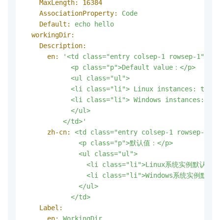
MaxLength:
16384
AssociationProperty:
Code
Default:
echo
hello
workingDir:
Description:
en:
'<td class="entry colsep-1 rowsep-1">

            <p class="p">Default value：</p>

            <ul class="ul">

            <li class="li"> Linux instances: the h
            <li class="li"> Windows instances: the
            </ul>

          </td>'
zh-cn:
<td
class="entry
colsep-1
rowsep-1">
<p
class="p">默认值：</p>
<ul
class="ul">
<li
class="li">Linux系统实例默认
<li
class="li">Windows系统实
</ul>
</td>
Label:
en:
WorkingDir