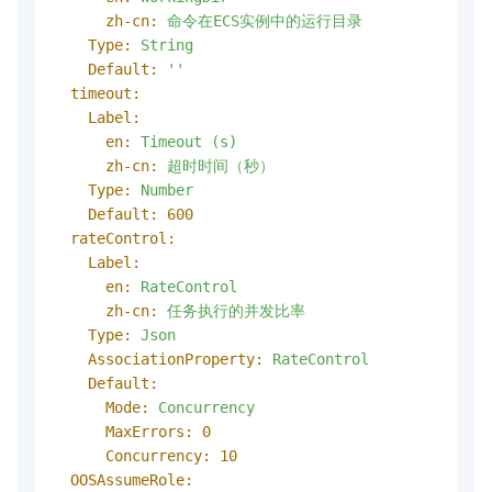
zh-cn:
命令在ECS实例中的运行目录
Type:
String
Default:
''
timeout:
Label:
en:
Timeout
(s)
zh-cn:
超时时间（秒）
Type:
Number
Default:
600
rateControl:
Label:
en:
RateControl
zh-cn:
任务执行的并发比率
Type:
Json
AssociationProperty:
RateControl
Default:
Mode:
Concurrency
MaxErrors:
0
Concurrency:
10
OOSAssumeRole: