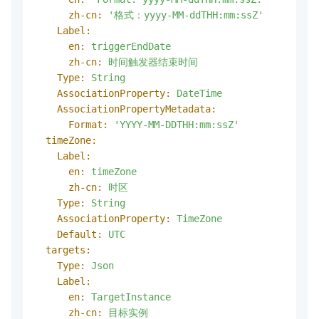
zh-cn:
'格式：yyyy-MM-ddTHH:mm:ssZ'
Label:
en:
triggerEndDate
zh-cn:
时间触发器结束时间
Type:
String
AssociationProperty:
DateTime
AssociationPropertyMetadata:
Format:
'YYYY-MM-DDTHH:mm:ssZ'
timeZone:
Label:
en:
timeZone
zh-cn:
时区
Type:
String
AssociationProperty:
TimeZone
Default:
UTC
targets:
Type:
Json
Label:
en:
TargetInstance
zh-cn:
目标实例