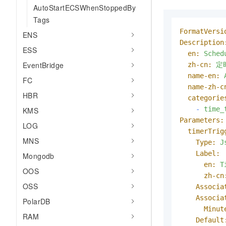
AutoStartECSWhenStoppedBy
Tags
FormatVersi
ENS
Description
ESS
en:
Sched
EventBridge
zh-cn:
定
name-en:
FC
name-zh-c
HBR
categorie
-
time_
KMS
Parameters:
LOG
timerTrig
MNS
Type:
J
Label:
Mongodb
en:
T
OOS
zh-cn
OSS
Associa
Associa
PolarDB
Minut
RAM
Default