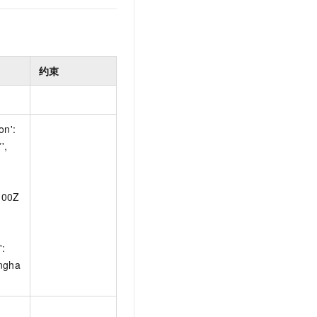
约束
on':
',
:
:00Z
':
ngha