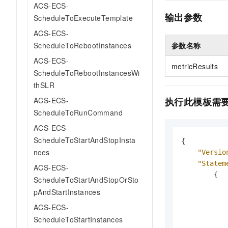
ACS-ECS-
输出参数
ScheduleToExecuteTemplate
ACS-ECS-
参数名称
ScheduleToRebootInstances
ACS-ECS-
metricResults
ScheduleToRebootInstancesWi
thSLR
执行此模板需
ACS-ECS-
ScheduleToRunCommand
ACS-ECS-
ScheduleToStartAndStopInsta
{
nces
"Versio
"Statem
ACS-ECS-
{
ScheduleToStartAndStopOrSto
pAndStartInstances
ACS-ECS-
ScheduleToStartInstances