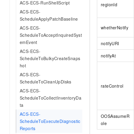
ACS-ECS-RunShellScript
regionId
ACS-ECS-
ScheduleApplyPatchBaseline
whetherNotify
ACS-ECS-
ScheduleToAcceptInquiredSyst
emEvent
notifyURI
ACS-ECS-
notifyAt
ScheduleToBulkyCreateSnaps
hot
ACS-ECS-
ScheduleToCleanUpDisks
rateControl
ACS-ECS-
ScheduleToCollectInventoryDa
ta
ACS-ECS-
OOSAssumeR
ScheduleToExecuteDiagnostic
ole
Reports