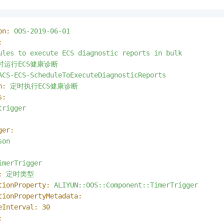
on:
OOS-2019-06-01
:
ules
to
execute
ECS
diagnostic
reports
in
bulk
时运行ECS健康诊断
ACS-ECS-ScheduleToExecuteDiagnosticReports
n:
定时执行ECS健康诊断
s:
trigger
ger:
son
imerTrigger
:
定时类型
tionProperty:
ALIYUN::OOS::Component::TimerTrigger
tionPropertyMetadata:
eInterval:
30
: