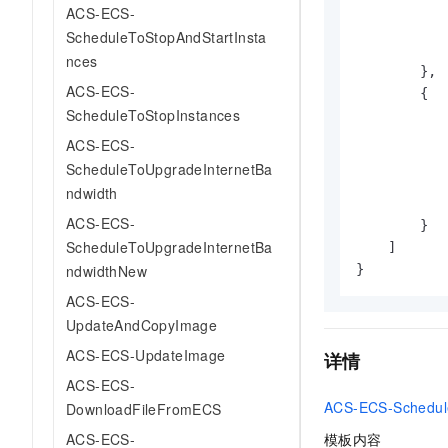
ACS-ECS-
ScheduleToStopAndStartInsta
nces
}
,
ACS-ECS-
{
ScheduleToStopInstances
ACS-ECS-
ScheduleToUpgradeInternetBa
ndwidth
ACS-ECS-
}
ScheduleToUpgradeInternetBa
]
}
ndwidthNew
ACS-ECS-
UpdateAndCopyImage
ACS-ECS-UpdateImage
详情
ACS-ECS-
ACS-ECS-Schedule
DownloadFileFromECS
ACS-ECS-
模板内容