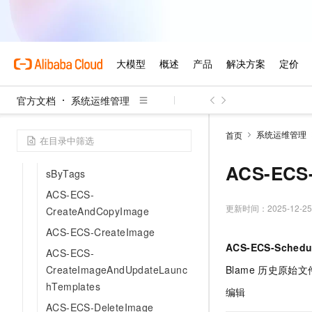
ACS-ECS-
ConfigureCloudMonitorAgent
ACS-ECS-ConfigureDocker
ACS-ECS-ConfigurePackage
ACS-ECS-
官方文档
系统运维管理
ConvertsPublicIPToNewEIPByI
nstanceId
系统运维管理
首页
ACS-ECS-
CorrectSecurityGroupInstance
ACS-ECS-
sByTags
ACS-ECS-
更新时间：
2025-12-25
CreateAndCopyImage
ACS-ECS-CreateImage
ACS-ECS-Schedu
ACS-ECS-
CreateImageAndUpdateLaunc
Blame
历史原始文
hTemplates
编辑
ACS-ECS-DeleteImage