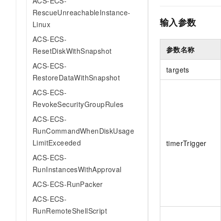
ACS-ECS-
RescueUnreachableInstance-
输入参数
Linux
ACS-ECS-
参数名称
ResetDiskWithSnapshot
ACS-ECS-
targets
RestoreDataWithSnapshot
ACS-ECS-
RevokeSecurityGroupRules
ACS-ECS-
RunCommandWhenDiskUsage
LimitExceeded
timerTrigger
ACS-ECS-
RunInstancesWithApproval
ACS-ECS-RunPacker
ACS-ECS-
RunRemoteShellScript