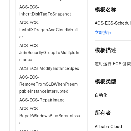
ACS-ECS-
模板名称
InheritDiskTagToSnapshot
ACS-ECS-
ACS-ECS-Schedul
InstallXDragonAndCloudMonit
立即执行
or
ACS-ECS-
模板描述
JoinSecurityGroupToMultipleIn
stance
定时运行
ECS
健康
ACS-ECS-ModifyInstanceSpec
ACS-ECS-
模板类型
RemoveFromSLBWhenPreem
ptibleInstanceInterrupted
自动化
ACS-ECS-RepairImage
ACS-ECS-
所有者
RepairWindowsBlueScreenIssu
e
Alibaba Cloud