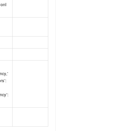
ionI
ncy,'
rs':
ncy':