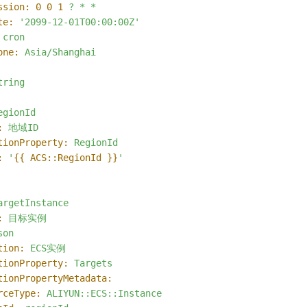
ssion:
0
0
1
?
*
*
te:
'2099-12-01T00:00:00Z'
cron
one:
Asia/Shanghai
tring
egionId
:
地域ID
tionProperty:
RegionId
:
'
{{ ACS::RegionId }}
'
argetInstance
:
目标实例
son
tion:
ECS实例
tionProperty:
Targets
tionPropertyMetadata:
rceType:
ALIYUN::ECS::Instance