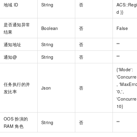
地域
ID
String
否
ACS::Reg
d }}
是否通知异常
Boolean
否
False
结果
通知地址
String
否
""
通知@
String
否
""
{'Mode':
'Concurre
任务执行的并
, 'MaxErro
Json
否
发比率
'0,',
'Concurre
10}
OOS
扮演的
String
否
""
RAM
角色