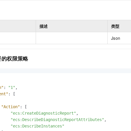
描述
类型
Json
要的权限策略
n"
:
"1"
,
ent"
:
[
"Action"
:
[
"ecs:CreateDiagnosticReport"
,
"ecs:DescribeDiagnosticReportAttributes"
,
"ecs:DescribeInstances"