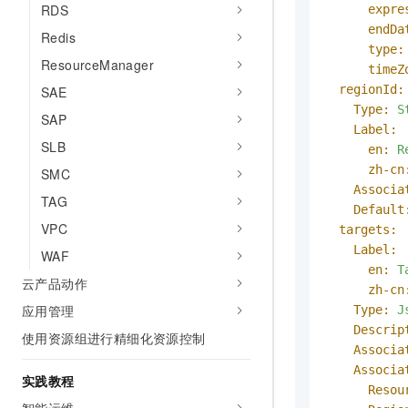
RDS
expre
endDa
Redis
type:
ResourceManager
timeZ
regionId:
SAE
Type:
S
SAP
Label:
SLB
en:
R
zh-cn
SMC
Associa
TAG
Default
VPC
targets:
Label:
WAF
en:
T
云产品动作
zh-cn
应用管理
Type:
J
Descrip
使用资源组进行精细化资源控制
Associa
Associa
实践教程
Resou