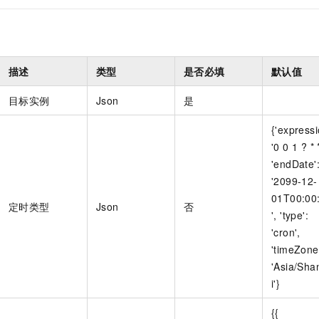
描述
类型
是否必填
默认值
目标实例
Json
是
{'expressi
'0 0 1 ? * *
'endDate'
'2099-12-
01T00:00
定时类型
Json
否
', 'type':
'cron',
'timeZone
'Asia/Sha
i'}
{{