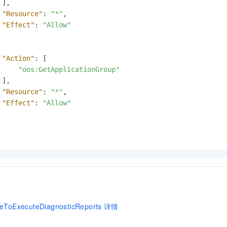
]
,
"Resource"
:
"*"
,
"Effect"
:
"Allow"
"Action"
:
[
"oos:GetApplicationGroup"
]
,
"Resource"
:
"*"
,
"Effect"
:
"Allow"
ToExecuteDiagnosticReports
详情