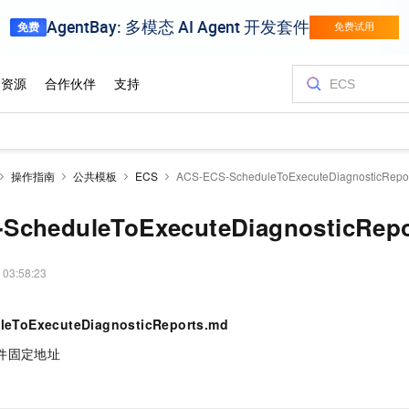
操作指南
公共模板
ECS
ACS-ECS-ScheduleToExecuteDiagnosticRepo
ScheduleToExecuteDiagnosticRepo
 03:58:23
leToExecuteDiagnosticReports.md
件固定地址