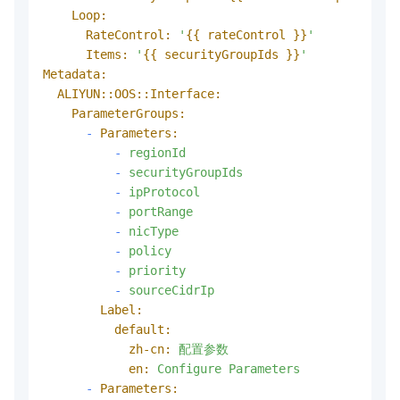
Loop:
RateControl:
'
{{ rateControl }}
'
Items:
'
{{ securityGroupIds }}
'
Metadata:
ALIYUN::OOS::Interface:
ParameterGroups:
-
Parameters:
-
regionId
-
securityGroupIds
-
ipProtocol
-
portRange
-
nicType
-
policy
-
priority
-
sourceCidrIp
Label:
default:
zh-cn:
配置参数
en:
Configure
Parameters
-
Parameters: