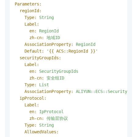
Parameters:
regionId:
Type:
String
Label:
en:
RegionId
zh-cn:
地域ID
AssociationProperty:
RegionId
Default:
'
{{ ACS::RegionId }}
'
securityGroupIds:
Label:
en:
SecurityGroupIds
zh-cn:
安全组ID
Type:
List
AssociationProperty:
ALIYUN::ECS::SecurityGrou
ipProtocol:
Label:
en:
IpProtocol
zh-cn:
传输层协议
Type:
String
AllowedValues: