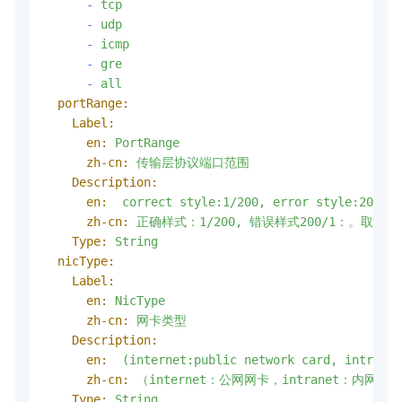
-
tcp
-
udp
-
icmp
-
gre
-
all
portRange:
Label:
en:
PortRange
zh-cn:
传输层协议端口范围
Description:
en:
correct
style:1/200,
error
style:200/1.
zh-cn:
正确样式：1/200,
错误样式200/1：。取值范围:(
Type:
String
nicType:
Label:
en:
NicType
zh-cn:
网卡类型
Description:
en:
(internet:public
network
card,
intrant:
zh-cn:
（internet：公网网卡，intranet：内网网
Type:
String