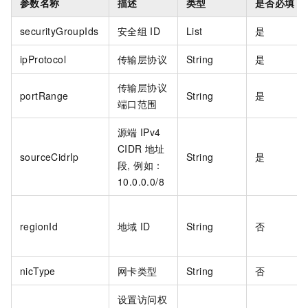
参数名称
描述
类型
是否必填
securityGroupIds
安全组
ID
List
是
ipProtocol
传输层协议
String
是
传输层协议
portRange
String
是
端口范围
源端
IPv4
CIDR
地址
sourceCidrIp
String
是
段, 例如：
10.0.0.0/8
regionId
地域
ID
String
否
nicType
网卡类型
String
否
设置访问权