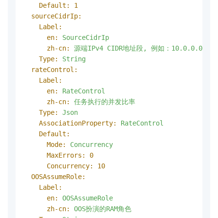
Default:
1
sourceCidrIp:
Label:
en:
SourceCidrIp
zh-cn:
源端IPv4
CIDR地址段,
例如：10.0.0.0/8
Type:
String
rateControl:
Label:
en:
RateControl
zh-cn:
任务执行的并发比率
Type:
Json
AssociationProperty:
RateControl
Default:
Mode:
Concurrency
MaxErrors:
0
Concurrency:
10
OOSAssumeRole:
Label:
en:
OOSAssumeRole
zh-cn:
OOS扮演的RAM角色