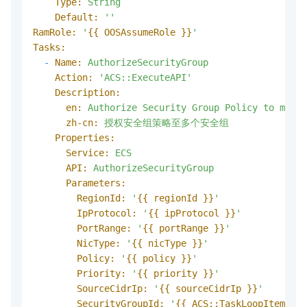
Type:
String
Default:
''
RamRole:
'
{{ OOSAssumeRole }}
'
Tasks:
-
Name:
AuthorizeSecurityGroup
Action:
'ACS::ExecuteAPI'
Description:
en:
Authorize
Security
Group
Policy
to
multi
zh-cn:
授权安全组策略至多个安全组
Properties:
Service:
ECS
API:
AuthorizeSecurityGroup
Parameters:
RegionId:
'
{{ regionId }}
'
IpProtocol:
'
{{ ipProtocol }}
'
PortRange:
'
{{ portRange }}
'
NicType:
'
{{ nicType }}
'
Policy:
'
{{ policy }}
'
Priority:
'
{{ priority }}
'
SourceCidrIp:
'
{{ sourceCidrIp }}
'
SecurityGroupId:
'
{{ ACS::TaskLoopItem }}
'