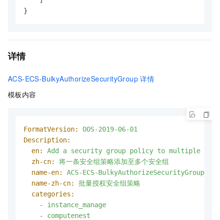
}
详情
ACS-ECS-BulkyAuthorizeSecurityGroup
详情
模板内容
FormatVersion:
OOS-2019-06-01
Description:
en:
Add
a
security
group
policy
to
multiple
secu
zh-cn:
将一条安全组策略添加至多个安全组
name-en:
ACS-ECS-BulkyAuthorizeSecurityGroup
name-zh-cn:
批量授权安全组策略
categories:
-
instance_manage
-
computenest