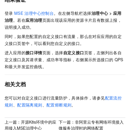
登录
MSE
治理中心控制台
。
在左侧导航栏选择
治理中心
>
应用
治理
。若在
应用治理
页面出现该应用的资源卡片且有数据上报，
说明接入成功。
同时，如果您配置的自定义接口有流量，那么在对应应用的自定
义接口页签中，可以看到您自定义的接口。
进入应用的
接口详情
页面，选择
自定义接口
页签，左侧列出各自
定义接口及其请求量、成功率等指标，右侧展示所选接口的
QPS
和最大并发监控曲线。
相关文档
您可以对自定义接口进行流量防护，具体操作，请参见
配置流控
规则
、
配置隔离规则
、
配置熔断规则
。
上一篇：
开源K8s环境中的应
下一篇：
非阿里云专有网络环境接入
用接入MSE治理中心
微服务治理时的网络配置