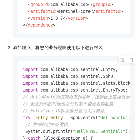
<
groupId
>
com.alibaba.csp
</
groupId
>
<
artifactId
>
sentinel-core
</
artifactId
>
<
version
>
1.8.7
</
version
>
</
dependency
>
添加埋点。将您的业务逻辑使用以下进行封装：
import
import
import
import
// HelloWorld为该调用资源名称，控制台上监控页面
// 配置规则的时候也是针对某个资源名称配置。
// EntryType.IN标识该资源为入口资源。
try
 (
Entry
entry
=
 SphU.entry(
"HelloWorld"
, Ent
// 被保护的业务逻辑。
 System.out.println(
"Hello MSE Sentinel!"
);

} 
catch
 (BlockException e) {
