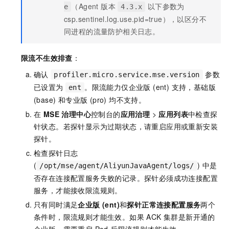
（Agent 版本
以下参数为
e
4.3.x
csp.sentinel.log.use.pid=true），以区分不
同进程的流量防护相关日志。
限流不生效排查
：
确认
参数
profiler.micro.service.mse.version
已设置为
。限流能力仅企业版 (ent) 支持，基础版
ent
(base) 和专业版 (pro) 均不支持。
在
MSE 治理中心
控制台的
应用治理
>
应用列表
中检查探
针状态。若探针显示为过期状态，请重启应用或重新安装
探针。
检查探针日志
(
) 中是
/opt/mse/agent/AliyunJavaAgent/logs/
否存在连接配置服务失败的记录。探针必须成功连接配置
服务，才能接收限流规则。
只有同时满足
企业版 (ent)
和
探针正常连接配置服务
两个
条件时，限流规则才能生效。如果 ACK 集群是新开通的