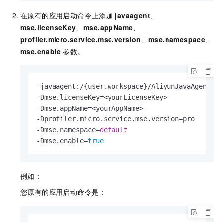
在原有的应用启动命令上添加
javaagent
、
mse.licenseKey
、
mse.appName
、
profiler.micro.service.mse.version
、
mse.namespace
、
mse.enable
参数。
-javaagent:/{user.workspace}/AliyunJavaAgent/al
-Dmse.licenseKey=<yourLicenseKey>      
-Dmse.appName=<yourAppName>                
-Dprofiler.micro.service.mse.version=p
-Dmse.namespace=
default
                 
-Dmse.enable=
true
                         
例如：
您原有的应用启动命令是：