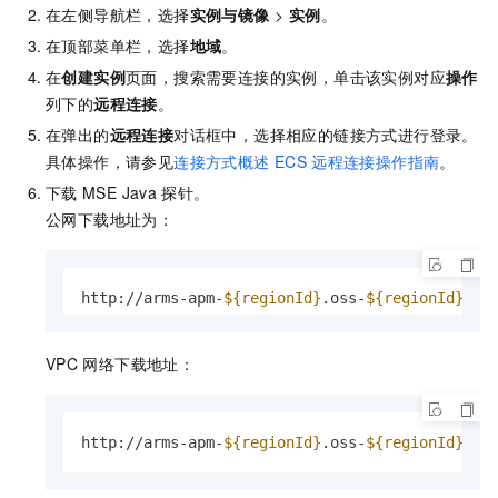
在左侧导航栏，选择
实例与镜像
>
实例
。
在顶部菜单栏，选择
地域
。
在
创建实例
页面，搜索需要连接的实例，单击该实例对应
操作
列下的
远程连接
。
在弹出的
远程连接
对话框中，选择相应的链接方式进行登录。
具体操作，请参见
连接方式概述
ECS
远程连接操作指南
。
下载
MSE Java
探针。
公网下载地址为：
http://arms-apm-
${regionId}
.oss-
${regionId}
.al
VPC
网络下载地址：
http://arms-apm-
${regionId}
.oss-
${regionId}
-in