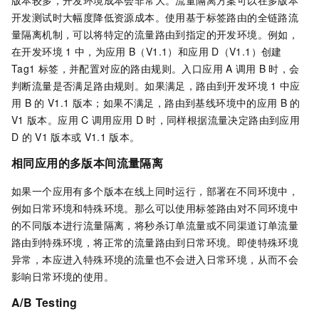
版本较多，开发环境成本会非常大。流量隔离方案可以在多版本
开发测试时大幅度降低资源成本。使用基于标签路由的全链路流
量隔离机制，可以将特定的流量路由到指定的开发环境。例如，
在开发环境
1
中，为应用
B（V1.1）和应用
D（V1.1）创建
Tag1
标签，并配置对应的路由规则。入口应用
A
调用
B
时，会
判断流量是否满足路由规则。如果满足，路由到开发环境
1
中应
用
B
的
V1.1
版本；如果不满足，路由到基线环境中的应用
B
的
V1
版本。应用
C
调用应用
D
时，同样根据流量决定路由到应用
D
的
V1
版本或
V1.1
版本。
相同应用的多版本间流量隔离
如果一个应用有多个版本在线上同时运行，部署在不同环境中，
例如日常环境和特殊环境。那么可以使用标签路由对不同环境中
的不同版本进行流量隔离，将秒杀订单流量或不同渠道订单流量
路由到特殊环境，将正常的流量路由到日常环境。即使特殊环境
异常，本应进入特殊环境的流量也不会进入日常环境，从而不会
影响日常环境的使用。
A/B Testing