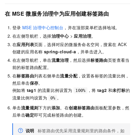
在
MSE
微服务治理中为应用创建标签路由
登录
MSE
治理中心控制台
，并在顶部菜单栏选择地域。
在左侧导航栏，选择
治理中心
>
应用治理
。
在
应用列表
页面，选择对应的微服务命名空间，搜索在
ACK
创建的应用名称
spring-cloud-a
，并单击进入。
在左侧导航栏，单击
流量治理
，然后选择
标签路由
页签查看当
前的标签路由配置。
在
标签路由
列表右侧单击
流量分配
，设置各标签的流量比例，
然后单击
保存
。
例如将
tag1
的流量比例设置为
，将
tag2
和
未打标
的
100%
流量比例均设置为
。
0%
单击
流量规则
下方的
添加
。在
创建标签路由
面板配置参数，然
后单击
确定
即可完成标签路由的创建。
说明
标签路由优先采用流量规则里的路由条件，如