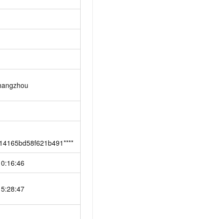
hangzhou
14165bd58f621b491****
10:16:46
15:28:47