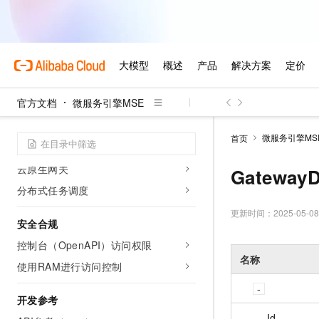
分布式任务调度
事件中心
标签与资源
AI 治理中心
官方文档
微服务引擎MSE
实践教程
微服务注册配置中心
微服务引擎MS
首页
微服务治理
云原生网关
Gateway
分布式任务调度
更新时间：
2025-05-08
安全合规
控制台（OpenAPI）访问权限
名称
使用RAM进行访问控制
开发参考
Id