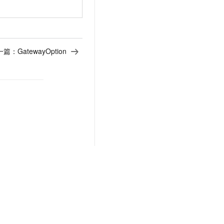
一篇：
GatewayOption