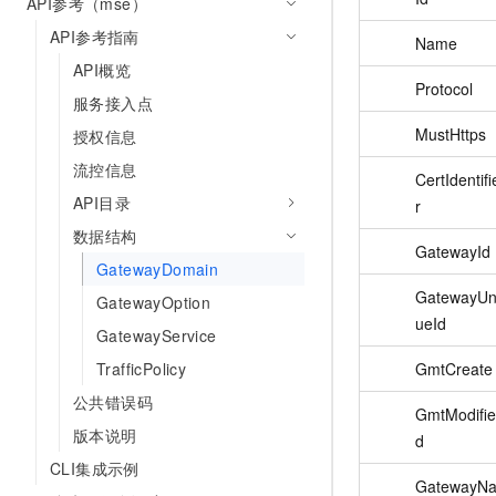
API参考（mse）
API参考指南
Name
API概览
Protocol
服务接入点
MustHttps
授权信息
流控信息
CertIdentifi
API目录
r
数据结构
GatewayId
GatewayDomain
GatewayUn
GatewayOption
ueId
GatewayService
TrafficPolicy
GmtCreate
公共错误码
GmtModifie
版本说明
d
CLI集成示例
GatewayN