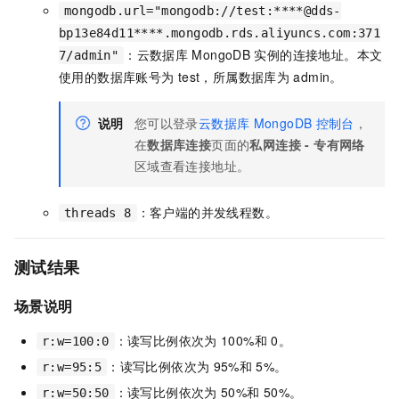
mongodb.url="mongodb://test:****@dds-
bp13e84d11****.mongodb.rds.aliyuncs.com:371
：云数据库
MongoDB
实例的连接地址。本文
7/admin"
使用的数据库账号为
test，所属数据库为
admin。
说明
您可以登录
云数据库
MongoDB
控制台
，
在
数据库连接
页面的
私网连接 - 专有网络
区域查看连接地址。
：客户端的并发线程数。
threads 8
测试结果
场景说明
：读写比例依次为
100%和
0。
r:w=100:0
：读写比例依次为
95%和
5%。
r:w=95:5
：读写比例依次为
50%和
50%。
r:w=50:50