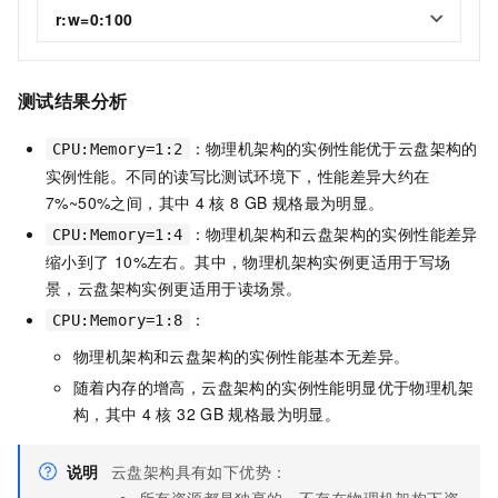
r:w=0:100
测试结果分析
：物理机架构的实例性能优于云盘架构的
CPU:Memory=1:2
实例性能。不同的读写比测试环境下，性能差异大约在
7%~50%之间，其中
4
核 8 GB
规格最为明显。
：物理机架构和云盘架构的实例性能差异
CPU:Memory=1:4
缩小到了
10%左右。其中，物理机架构实例更适用于写场
景，云盘架构实例更适用于读场景。
：
CPU:Memory=1:8
物理机架构和云盘架构的实例性能基本无差异。
随着内存的增高，云盘架构的实例性能明显优于物理机架
构，其中
4
核 32 GB
规格最为明显。
说明
云盘架构具有如下优势：
所有资源都是独享的，不存在物理机架构下资