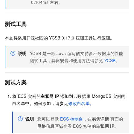
0.104ms
左右。
测试工具
本文将采用开源社区的
YCSB 0.17.0
压测工具进行压测。
说明
YCSB
是一款
Java
编写的支持多种数据库的性能
测试工具，具体安装和使用方法请参见
YCSB
。
测试方案
将
ECS
实例的
主私网
IP
添加到云数据库
MongoDB
实例的
白名单中。如何添加，请参见
修改白名单
。
说明
您可以登录
ECS
控制台
，在
实例详情
页面的
网络信息
区域查看
ECS
实例的
主私网
IP
。