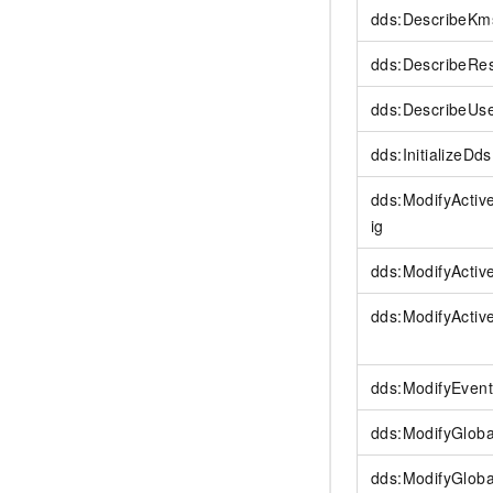
dds:DescribeKm
dds:DescribeRe
dds:DescribeUs
dds:InitializeDd
dds:ModifyActi
ig
dds:ModifyActiv
dds:ModifyActiv
dds:ModifyEvent
dds:ModifyGloba
dds:ModifyGlob