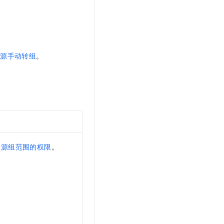
。
资源手动转组
。
资源组范围的权限
。