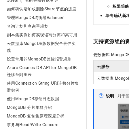
Stream）实时捕获数据变更
权限策
如何确认增加或删除Shard节点的进度
单击
确认新
管理MongoDB均衡器Balancer
查询计划和查询重规划
副本集实例如何实现读写分离和高可用
支持资源组的
云数据库MongoDB版数据安全最佳实
践
云数据库
MongoD
设置常用的MongoDB监控报警规则
云服务
Azure Cosmos DB API for MongoDB
迁移至阿里云
云数据库
Mongo
使用Connection String URI连接分片集
群实例
说明
对于
使用MongoDB存储日志数据
MongoDB 分片集群介绍
MongoDB 复制集原理深度分析
事务与Read/Write Concern