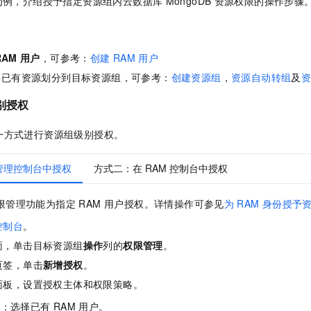
为例，介绍授予指定资源组内云数据库
MongoDB
资源权限的操作步骤
RAM
用户
，可参考：
创建
RAM
用户
将已有资源划分到目标资源组，可参考：
创建资源组
，
资源自动转组
及
级别授权
一方式进行资源组级别授权。
管理控制台中授权
方式二：在 RAM 控制台中授权
限管理功能为指定 RAM 用户授权。详情操作可参见
为
RAM
身份授予
控制台
。
面，单击目标资源组
操作
列的
权限管理
。
页签，单击
新增授权
。
面板，设置授权主体和权限策略。
体
：选择已有
RAM
用户。