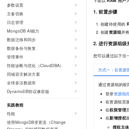
下面以
RAM
用户
参数设置
1. 前置步骤
主备切换
日志管理
创建待使用的
MongoDB AI能力
创建
资源组
并
数据迁移和同步
2. 进行资源组
数据备份与恢复
您可以通过以下任
管理事件
性能诊断与优化（CloudDBA）
方式一：在资源
同城容灾解决方案
全球多活数据库
通过资源组的权
DynamoDB协议兼容版
登录
资源组
在资源组页
实践教程
在
权限管理
性能
在
新增授权
使用MongoDB变更流（Change
授权主