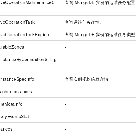
tiveOperationMaintenanceC
查询
MongoDB
实例的运维任务配置
iveOperationTask
查询运维任务详情。
iveOperationTaskRegion
查询
MongoDB
实例的运维任务类型
ilableZones
-
InstanceByConnectionString
-
InstanceSpecInfo
查看实例规格信息详情
tachedInstances
-
ntMetaInfo
-
toryEventsStat
-
tances
-