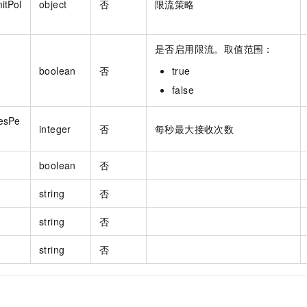
itPol
object
否
限流策略
是否启用限流。取值范围：
boolean
否
true
false
esPe
integer
否
每秒最大接收次数
boolean
否
string
否
string
否
string
否