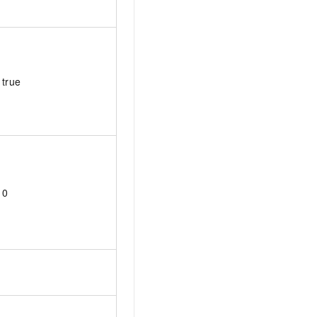
true
0