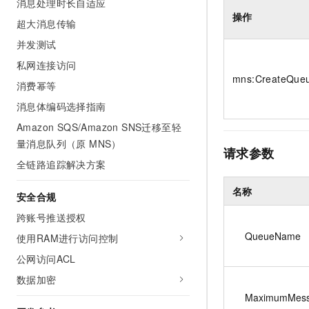
消息处理时长自适应
操作
超大消息传输
并发测试
私网连接访问
mns:CreateQue
消费幂等
消息体编码选择指南
Amazon SQS/Amazon SNS迁移至轻
量消息队列（原 MNS）
请求参数
全链路追踪解决方案
名称
安全合规
跨账号推送授权
QueueName
使用RAM进行访问控制
公网访问ACL
数据加密
MaximumMes