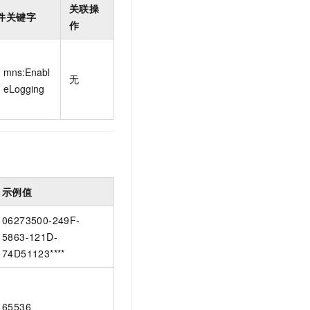
关联操
件关键字
作
mns:Enabl
无
eLogging
示例值
06273500-249F-
5863-121D-
74D51123****
65536