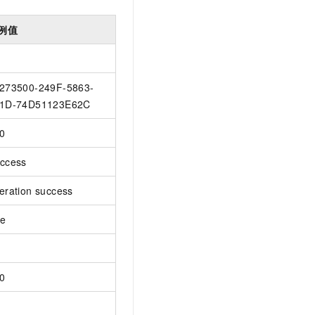
例值
273500-249F-5863-
1D-74D51123E62C
0
ccess
eration success
ue
0