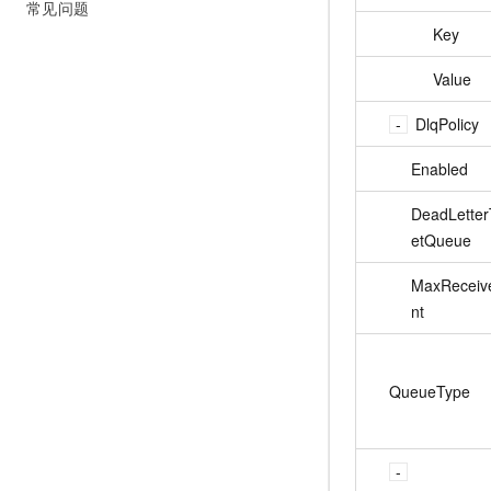
常见问题
Key
Value
DlqPolicy
Enabled
DeadLetter
etQueue
MaxReceiv
nt
QueueType