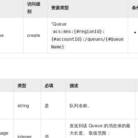
访问级
资源类型
条
别
*
Queue
acs:mns:{#regionId}:
ue
create
{#accountId}:/queues/{#Queue
Name}
类型
必填
描述
string
是
队列名称。
发送到该 Queue 的消息体的最
sage
大长度。 取值范围：
integer
否