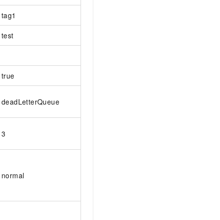
tag1
test
true
deadLetterQueue
3
normal