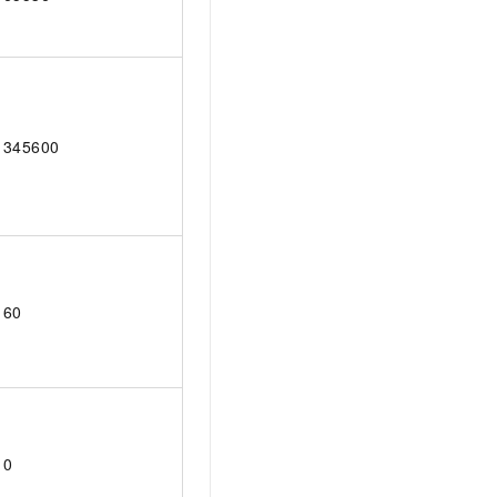
345600
60
0