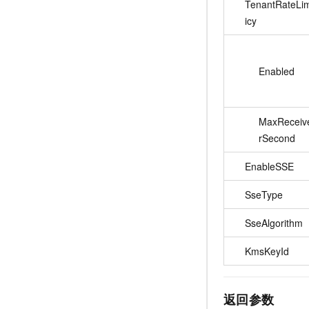
TenantRateLim
icy
Enabled
MaxReceiv
rSecond
EnableSSE
SseType
SseAlgorithm
KmsKeyId
返回参数