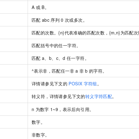
A
或
B。
匹配
abc
序列
0
次或多次。
匹配的次数。{n}代表准确的匹配次数，{m,n}为匹配
匹配括号中的任一字符。
匹配
a、b、c、d
任一字符。
^表示非，匹配任一非
a
非
b
的字符。
详情请参见下文的
POSIX
字符组
。
转义符，详情请参见下文的
转义字符匹配
。
n
为数字
1~9，表示后向引用。
数字。
非数字。