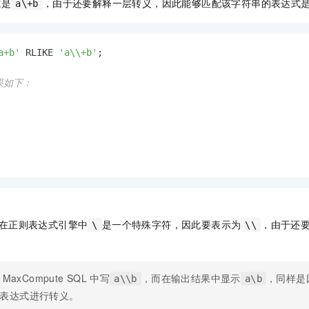
式是
，由于还要解释一层转义，因此能够匹配该字符串的表达式
a\+b
a+b'
 RLIKE 
'a\\+b'
;

果如下：
 在正则表达式引擎中
是一个特殊字符，因此要表示为
，由于还
\
\\
MaxCompute SQL
中写
，而在输出结果中显示
，同样是
a\\b
a\b
表达式进行转义。