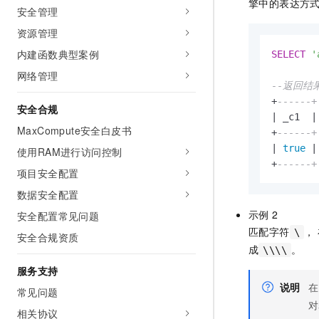
擎中的表达方
安全管理
资源管理
内建函数典型案例
SELECT
'
网络管理
--返回结
+
------+
安全合规
|
 _c1  
|
MaxCompute安全白皮书
+
------+
|
true
|
使用RAM进行访问控制
+
------+
项目安全配置
数据安全配置
示例
2
安全配置常见问题
匹配字符
，
\
安全合规资质
成
。
\\\\
服务支持
说明
在
常见问题
对
相关协议