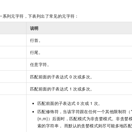
一系列元字符，下表列出了常见的元字符：
说明
行首。
行尾。
任意字符。
匹配前面的子表达式
0
次或多次。
匹配前面的子表达式
1
次或多次。
匹配前面的子表达式
0
次或
1
次。
匹配修饰符，当该字符跟在任何一个其他限制符（* 、+、
{n,m}）后面时，匹配模式为非贪婪模式。非贪婪
索的字符串， 而默认的贪婪模式则尽可能多地匹