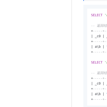
SELECT
'
-- 返回
+
-----+-
|
 _c0 
|
 
+
-----+-
|
 a\b 
|
+
-----+-
SELECT
'
-- 返回
+
-----+-
|
 _c0 
|
 
+
-----+-
|
 a\b 
|
+
-----+-