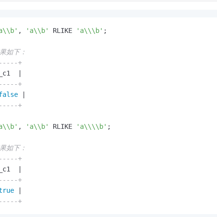
a\\b'
, 
'a\\b'
 RLIKE 
'a\\\b'
;

结果如下：
-----+
_c1  
|
-----+
false
|
-----+
a\\b'
, 
'a\\b'
 RLIKE 
'a\\\\b'
;

结果如下：
-----+
_c1  
|
-----+
true
|
-----+