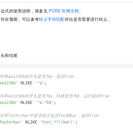
表达式的使用说明，请参见
PCRE
官网文档
。
不符合预期，可以参考
转义字符匹配
评估是否需要进行转义。
开头和结尾
符串aa123bb的开头是否为a，返回true
aa123bb'
 RLIKE 
'^a'
;

字符串aa123bb的开头是否为a、结尾是否为b，运行返回true
aa123bb'
 RLIKE 
'^a.*b$'
;

符串footerbar中是否依次包含foo和bar，返回true 
footerbar'
 RLIKE 
'foo(.*?)(bar)'
;
