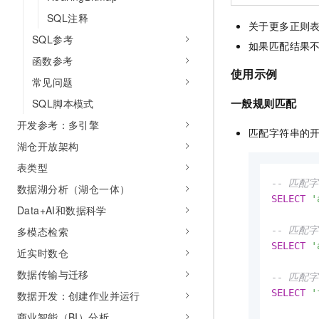
SQL注释
关于更多正则
SQL参考
如果匹配结果
函数参考
使用示例
常见问题
一般规则匹配
SQL脚本模式
开发参考：多引擎
匹配字符串的
湖仓开放架构
表类型
-- 匹配字
数据湖分析（湖仓一体）
SELECT
'
Data+AI和数据科学
-- 匹配
多模态检索
SELECT
'
近实时数仓
数据传输与迁移
-- 匹配字
SELECT
'
数据开发：创建作业并运行
商业智能（BI）分析