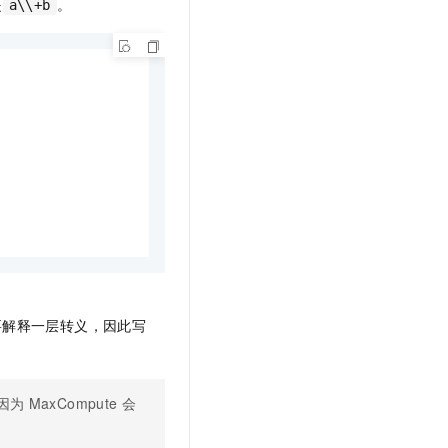
是
。
a\\+b
要解释一层转义，因此写
因为
MaxCompute
会