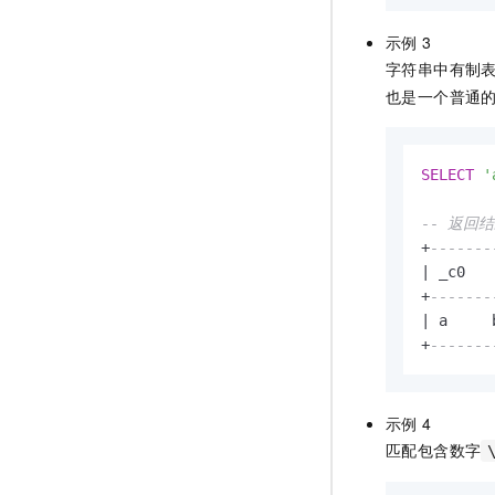
示例
3
字符串中有制
也是一个普通
SELECT
'
-- 返回
+
-------
|
 _c0   
+
-------
|
 a     
+
-------
示例
4
匹配包含数字