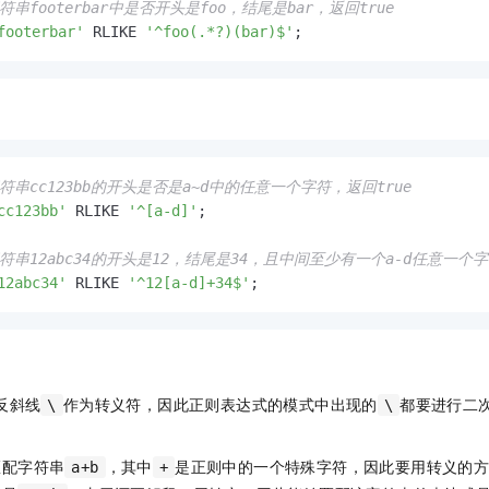
符串footerbar中是否开头是foo，结尾是bar，返回true
footerbar'
 RLIKE 
'^foo(.*?)(bar)$'
;
字符串cc123bb的开头是否是a~d中的任意一个字符，返回true
cc123bb'
 RLIKE 
'^[a-d]'
;

字符串12abc34的开头是12，结尾是34，且中间至少有一个a-d任意一个字
12abc34'
 RLIKE 
'^12[a-d]+34$'
;
反斜线
作为转义符，因此正则表达式的模式中出现的
都要进行二
\
\
匹配字符串
，其中
是正则中的一个特殊字符，因此要用转义的
a+b
+