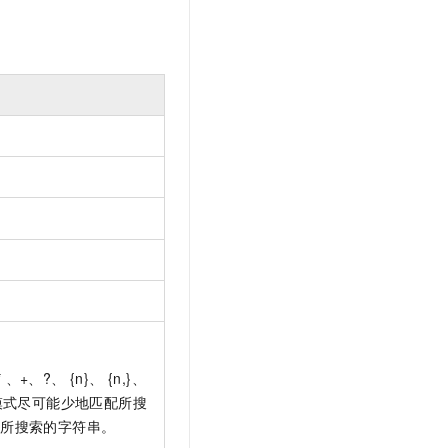
?、 {n}、 {n,}、
模式尽可能少地匹配所搜
配所搜索的字符串。