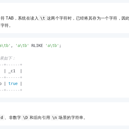
表符
TAB，系统在读入
这两个字符时，已经将其存为一个字符，因
\t
的字符。
a\tb'
, 
'a\tb'
 RLIKE 
'a\tb'
;

结果如下：
--+------+
  
|
 _c1  
|
--+------+
b 
|
true
|
--+------+
、非数字
和后向引用
场景的字符串。
\d
\D
\n