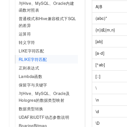
与Hive、MySQL、Oracle内建
A|B
函数对照表
(abc)*
普通模式和Hive兼容模式下SQL
的差异
{n}或{m,n}
运算符
[ab]
转义字符
LIKE字符匹配
[a-d]
RLIKE字符匹配
[^ab]
正则表达式
Lambda函数
[::]
保留字与关键字
\
与Hive、MySQL、Oracle及
\n
Hologres的数据类型映射
数据类型转换
\d
UDAF和UDTF动态参数说明
\D
RoaringBitmap