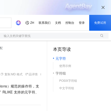
输入文档关键字查找
匹配
本页导读
（1）
元字符
使用示例
字符组
复制 MD 格式
产品详情
POSIX字符组
pressions）规范的操作符，支
中文字符组
了
RLIKE
支持的元字符、