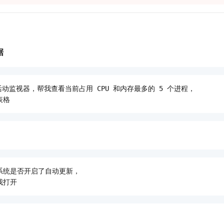
据
的活动监视器，帮我查看当前占用 CPU 和内存最多的 5 个进程，

表格
系统是否开启了自动更新，

我打开