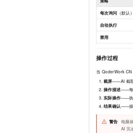
策略
每次询问
（默认
自动执行
禁用
操作过程
当 QoderWor
截屏
——AI 
操作描述
——
实际操作
——
结果确认
——
警告
电脑操
AI 