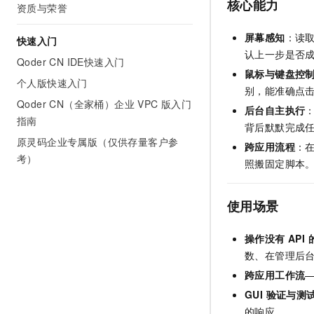
核心能力
资质与荣誉
屏幕感知
：读
快速入门
认上一步是否
Qoder CN IDE快速入门
鼠标与键盘控
个人版快速入门
别，能准确点击小
Qoder CN（全家桶）企业 VPC 版入门
后台自主执行
指南
背后默默完成
原灵码企业专属版（仅供存量客户参
跨应用流程
：
考）
照搬固定脚本
使用场景
操作没有 API
数、在管理后
跨应用工作流
GUI 验证与测
的响应。