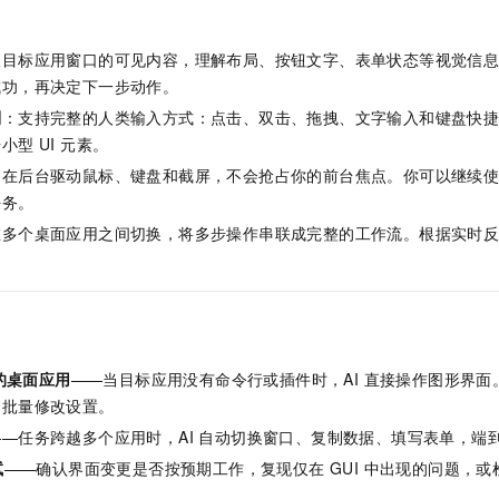
取目标应用窗口的可见内容，理解布局、按钮文字、表单状态等视觉信
成功，再决定下一步动作。
制
：支持完整的人类输入方式：点击、双击、拖拽、文字输入和键盘快
型 UI 元素。
：在后台驱动鼠标、键盘和截屏，不会抢占你的前台焦点。你可以继续使用
任务。
在多个桌面应用之间切换，将多步操作串联成完整的工作流。根据实时
。
 的桌面应用
——当目标应用没有命令行或插件时，AI 直接操作图形界
台批量修改设置。
——任务跨越多个应用时，AI 自动切换窗口、复制数据、填写表单，端
试
——确认界面变更是否按预期工作，复现仅在 GUI 中出现的问题，