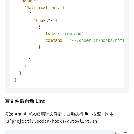
"hooks"
:
{
"Notification"
:
[
{
"hooks"
:
[
{
"type"
:
"command"
,
"command"
:
"~/.qoder-cn/hooks/notify.s
}
]
}
]
}
}
写文件后自动 Lint
每次 Agent 写入或编辑文件后，自动执行 lint 检查。脚本
：
${project}/.qoder/hooks/auto-lint.sh