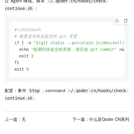
让 Agent 继续。脚本
~/.qoder-cn/hooks/check-
：
continue.sh
#!/bin/bash
# 检查是否有未提交的 git 变更
if
 [ -n 
"$(git status --porcelain 2>/dev/null)"
 ];
  echo 
"检测到未提交的变更，请完成 git commit"
 >&
2
  exit 
2
fi

exit 
0
配置：事件
，command
Stop
~/.qoder-cn/hooks/check-
。
continue.sh
上一篇：无
下一篇：
什么是Qoder CN系列