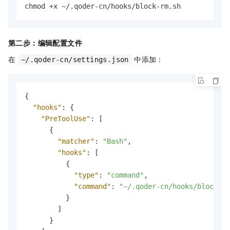
chmod +x ~/.qoder-cn/hooks/block-rm.sh
第二步：编辑配置文件
在
中添加：
~/.qoder-cn/settings.json
{
"hooks"
:
{
"PreToolUse"
:
[
{
"matcher"
:
"Bash"
,
"hooks"
:
[
{
"type"
:
"command"
,
"command"
:
"~/.qoder-cn/hooks/block-rm
}
]
}