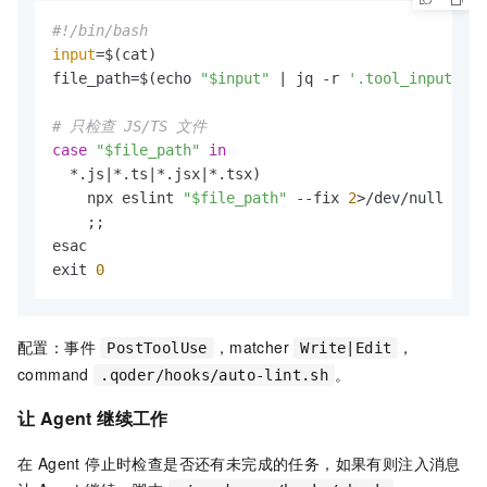
#!/bin/bash
input
=$(cat)

file_path=$(echo 
"$input"
 | jq -r 
'.tool_input.fil
# 只检查 JS/TS 文件
case
"$file_path"
in
  *.js|*.ts|*.jsx|*.tsx)

    npx eslint 
"$file_path"
 --fix 
2
>/dev/null

    ;;

esac

exit 
0
配置：事件
，matcher
，
PostToolUse
Write|Edit
command
。
.qoder/hooks/auto-lint.sh
让 Agent 继续工作
在 Agent 停止时检查是否还有未完成的任务，如果有则注入消息