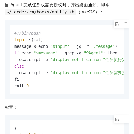
当 Agent 完成任务或需要授权时，弹出桌面通知。脚本
（macOS）：
~/.qoder-cn/hooks/notify.sh
#!/bin/bash
input
=$(cat)

message=$(echo 
"$input"
 | jq -r 
'.message'
if
 echo 
"$message"
 | grep -q 
"^Agent"
; then

  osascript -e 
'display notification "任务执行完成" w
else
  osascript -e 
'display notification "任务需要授权" w
fi

exit 
0
配置：
{