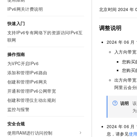
IPv6网关计费说明
北京时间
2024
年
快速入门
调整说明
支持IPv6专有网络下的资源访问IPv6互
联网
2024
年
06
月
入方向带宽
操作指南
您购买
为VPC开启IPv6
您购买
添加和管理IPv6路由
出方向带宽
创建和管理IPv6网关
阿里云会分
开通和管理IPv6公网带宽
创建和管理仅主动出规则
说明
该
监控与报警
为
安全合规
2024
年
06
月
使用RAM进行访问控制
息，请参见
使