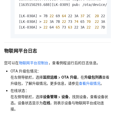
[1635150293.688][LK-0309] pub: /ota/device/prog
[LK-030A] > 7B
 22 
69
 64 
22 3A
 37 
2C 
 20 
22
 70 
[LK-030A] >
 22 
3A 7B
 22 
73
 74 
65
 70 
 22 
3A
 22 
[LK-030A] >
 22 
64
 65 
73
 63 
22 3A
 22 
 22 
7D 7D 
物联网平台日志
您可以在
物联网平台控制台
，
查看例程运行后的日志信息。
OTA
升级包情况：
在左侧导航栏，选择
监控运维
>
OTA
升级
，在
升级包列表
查看
升级包，了解升级情况。更多信息，请参见
查看升级情况
。
在线状态：
在左侧导航栏，选择
设备管理
>
设备
，找到设备，查看设备状
态。设备状态显示为
在线
，则表示设备与物联网平台成功连
接。