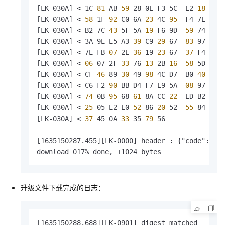
[LK-030A] < 1C
 81 
AB
 59 
28 0E F3 5C  E2
 18 
ED 
[LK-030A] <
 58 
1F
 92 
C0 6A
 23 
4C
 95 
 F4 7E
 25 
[LK-030A] < B2 7C
 43 
5F 5A
 19 
F6 9D 
 59 
74 3B 
[LK-030A] < 3A 9E E5 A3
 39 
C9
 29 
67 
 83 
97
 31 
[LK-030A] < 7E FB
 07 
2E
 36 
19
 23 
67 
 37 
F4 A5 
[LK-030A] <
 06 
07 2F
 33 
76
 13 
2B
 16 
 58 
5D 5D C
[LK-030A] < CF
 46 
89
 30 
49
 98 
4C D7  B0
 40 
1C
 
[LK-030A] < C6 F2
 90 
BB D4 F7 E9 5A 
 08 
97
 36 
[LK-030A] <
 74 
0B
 95 
68
 61 
8A CC
 22 
 ED B2
 58 
[LK-030A] <
 25 
05 E2 E0
 52 
86
 20 
52 
 55 
84
 11 
[LK-030A] <
 37 
45 0A
 33 
35
 79 
56               
[1635150287.455][LK-0000] header : {"code":200,
download 017% done, +1024 bytes
升级文件下载完成的日志：
[1635150288.688][LK-0901] digest matched
