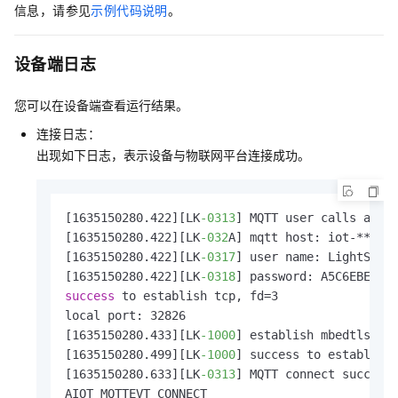
信息，请参见
示例代码说明
。
设备端日志
您可以在设备端查看运行结果。
连接日志：
出现如下日志，表示设备与物联网平台连接成功。
[1635150280.422][LK
-0313
] MQTT user calls aiot_
[1635150280.422][LK
-032
A] mqtt host: iot-******
[1635150280.422][LK
-0317
] user name: LightSwitc
[1635150280.422][LK
-0318
success 
to establish tcp, fd=3

local port: 32826

[1635150280.433][LK
-1000
] establish mbedtls con
[1635150280.499][LK
-1000
] success to establish 
[1635150280.633][LK
-0313
] MQTT connect success 
AIOT_MQTTEVT_CONNECT