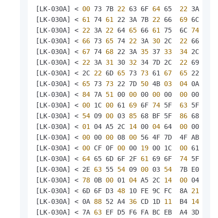
[LK-030A] <
 00 
73 7B
 22 
63 6F
 64 
65 
 22 
3A
 32 
[LK-030A] <
 61 
74
 61 
22 3A 7B
 22 
66 
 69 
6C
 65 
[LK-030A] <
 22 
3A
 22 
64
 65 
66
 61 
75  6C
 74 
22 
[LK-030A] <
 66 
73
 65 
74
 22 
3A
 30 
2C 
 22 
66
 69 
[LK-030A] <
 67 
74
 68 
22 3A
 35 
37
 33 
 34 
2C
 22 
[LK-030A] <
 22 
3A
 31 
30
 32 
34 7D 2C 
 22 
69
 64 
[LK-030A] < 2C
 22 
6D
 65 
73
 73 
61
 67 
 65 
22 3A
 
[LK-030A] <
 65 
73
 73 
22 7D
 50 
4B
 03 
 04 
0A
 00 
[LK-030A] <
 84 
7A
 51 
00
 00 
00
 00 
00 
 00 
00
 00 
[LK-030A] <
 00 
1C
 00 
61
 69 
6F
 74 
5F 
 63 
5F
 64 
[LK-030A] <
 54 
09
 00 
03
 85 
68 BF 5F 
 86 
68 BF 
[LK-030A] <
 01 
04 A5 2C
 14 
00
 04 
64 
 00 
00
 00 
[LK-030A] <
 00 
00
 00 
08
 00 
56 4F 7D  4F AB
 76 
[LK-030A] <
 00 
CF 0F
 00 
00
 19 
00 1C 
 00 
61
 69 
[LK-030A] <
 64 
65 6D 6F 2F
 61 
69 6F 
 74 
5F
 63 
[LK-030A] < 2E
 63 
55
 54 
09
 00 
03
 54 
 7B E0 5D 
[LK-030A] <
 78 
0B
 00 
01
 04 
A5 2C
 14 
 00 
04
 64 
[LK-030A] < 6D 6F D3
 48 
10 FE 9C FC  8A
 21 
A8
 
[LK-030A] < 0A
 88 
52 A4
 36 
CD 1D
 11 
 B4
 14 
1A 
[LK-030A] < 7A
 63 
EF D5 F6 FA BC EB  A4 3D D4 