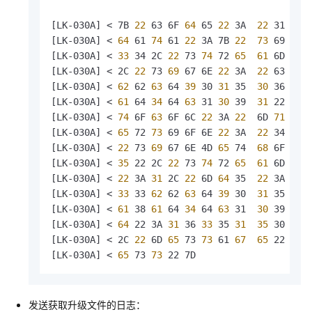
[LK-030A] < 7B
 22 
63 6F
 64 
65
 22 
3A 
 22 
31
 30 
[LK-030A] <
 64 
61
 74 
61
 22 
3A 7B
 22 
 73 
69 7A
 
[LK-030A] <
 33 
34 2C
 22 
73
 74 
72
 65 
 61 
6D
 49 
[LK-030A] < 2C
 22 
73
 69 
67 6E
 22 
3A 
 22 
63
 37 
[LK-030A] <
 62 
62
 63 
64
 39 
30
 31 
35 
 30 
36
 37 
[LK-030A] <
 61 
64
 34 
64
 63 
31
 30 
39 
 31 
22 2C
 
[LK-030A] <
 74 
6F
 63 
6F 6C
 22 
3A
 22 
 6D
 71 
74
 
[LK-030A] <
 65 
72
 73 
69 6F 6E
 22 
3A 
 22 
34 2E
 
[LK-030A] <
 22 
73
 69 
67 6E 4D
 65 
74 
 68 
6F
 64 
[LK-030A] <
 35 
22 2C
 22 
73
 74 
72
 65 
 61 
6D
 46 
[LK-030A] <
 22 
3A
 31 
2C
 22 
6D
 64 
35 
 22 
3A
 22 
[LK-030A] <
 33 
33
 62 
62
 63 
64
 39 
30 
 31 
35
 30 
[LK-030A] <
 61 
38
 61 
64
 34 
64
 63 
31 
 30 
39
 31 
[LK-030A] <
 64 
22 3A
 31 
36
 33 
35
 31 
 35 
30
 32 
[LK-030A] < 2C
 22 
6D
 65 
73
 73 
61
 67 
 65 
22 3A
 
[LK-030A] <
 65 
73
 73 
22 7D                    
发送获取升级文件的日志：