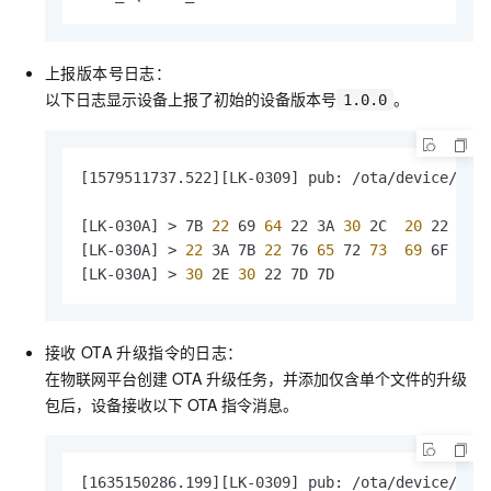
上报版本号日志：
以下日志显示设备上报了初始的设备版本号
。
1.0.0
[1579511737.522][LK-0309] pub: /ota/device/info
[LK-030A] > 7B
 22 
69
 64 
22 3A
 30 
2C 
 20 
22
 70 
[LK-030A] >
 22 
3A 7B
 22 
76
 65 
72
 73 
 69 
6F 6E
 
[LK-030A] >
 30 
2E
 30 
22 7D 7D                 
接收
OTA
升级指令的日志：
在物联网平台创建
OTA
升级任务，并添加仅含单个文件的升级
包后，设备接收以下
OTA
指令消息。
[1635150286.199][LK-0309] pub: /ota/device/upgr