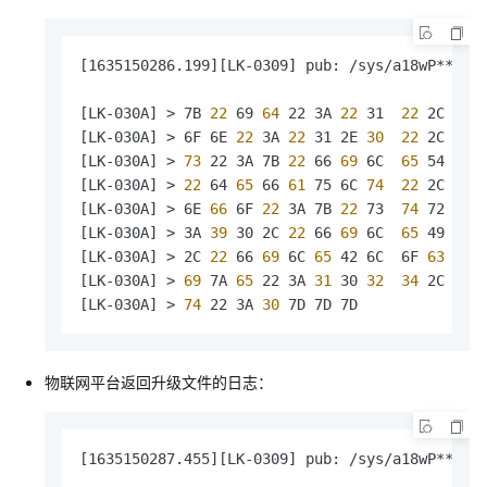
[1635150286.199][LK-0309] pub: /sys/a18wP******
[LK-030A] > 7B
 22 
69
 64 
22 3A
 22 
31 
 22 
2C
 22 
[LK-030A] > 6F 6E
 22 
3A
 22 
31 2E
 30 
 22 
2C
 22 
[LK-030A] >
 73 
22 3A 7B
 22 
66
 69 
6C 
 65 
54 6F 
[LK-030A] >
 22 
64
 65 
66
 61 
75 6C
 74 
 22 
2C
 22 
[LK-030A] > 6E
 66 
6F
 22 
3A 7B
 22 
73 
 74 
72
 65 
[LK-030A] > 3A
 39 
30 2C
 22 
66
 69 
6C 
 65 
49
 64 
[LK-030A] > 2C
 22 
66
 69 
6C
 65 
42 6C  6F
 63 
6B
 
[LK-030A] >
 69 
7A
 65 
22 3A
 31 
30
 32 
 34 
2C
 22 
[LK-030A] >
 74 
22 3A
 30 
7D 7D 7D              
物联网平台返回升级文件的日志：
[1635150287.455][LK-0309] pub: /sys/a18wP******