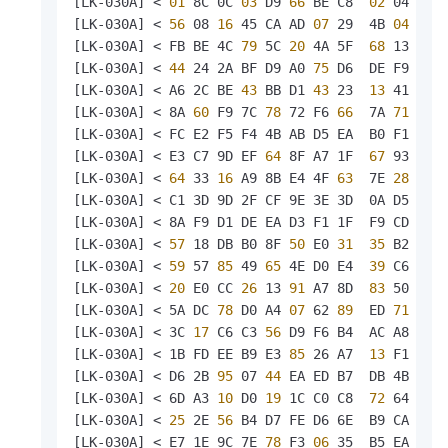
[LK-030A] <
 01 
8C 0C
 03 
D9
 66 
BE C8 
 02 
04
 10 
[LK-030A] <
 56 
08
 16 
45 CA AD
 07 
29  4B
 04 
A1 
[LK-030A] < FB BE 4C
 79 
5C
 20 
4A 5F 
 68 
13
 48 
[LK-030A] <
 44 
24 2A BF D9 A0
 75 
D6  DE F9
 51 
[LK-030A] < A6 2C BE
 43 
BB D1
 43 
23 
 13 
41 D4 
[LK-030A] < 8A
 60 
F9 7C
 78 
72 F6
 66 
 7A
 71 
F6 
[LK-030A] < FC E2 F5 F4 4B AB D5 EA  B0 F1 F8 
[LK-030A] < E3 C7 9D EF
 64 
8F A7 1F 
 67 
93 E9 
[LK-030A] <
 64 
33
 16 
A9 8B E4 4F
 63 
 7E
 28 
79 
[LK-030A] < C1 3D 9D 2F CF 9E 3E 3D  0A D5 B3 
[LK-030A] < 8A F9 D1 DE EA D3 F1 1F  F9 CD E9
 
[LK-030A] <
 57 
18 DB B0 8F
 50 
E0
 31 
 35 
B2 AD 
[LK-030A] <
 59 
57
 85 
49
 65 
4E D0 E4 
 39 
C6 D9 
[LK-030A] <
 20 
E0 CC
 26 
13
 91 
A7 8D 
 83 
50 1F
 
[LK-030A] < 5A DC
 78 
D0 A4
 07 
62
 89 
 ED
 71 
8A
 
[LK-030A] < 3C
 17 
C6 C3
 56 
D9 F6 B4  AC A8
 83 
[LK-030A] < 1B FD EE B9 E3
 85 
26 A7 
 13 
F1 F5 
[LK-030A] < D6 2B
 95 
07
 44 
EA ED B7  DB 4B
 15 
[LK-030A] < 6D A3
 10 
D0
 19 
1C C0 C8 
 72 
64
 00 
[LK-030A] <
 25 
2E
 56 
B4 D7 FE D6 6E  B9 CA
 76 
[LK-030A] < E7 1E 9C 7E
 78 
F3
 06 
35  B5 EA C3 