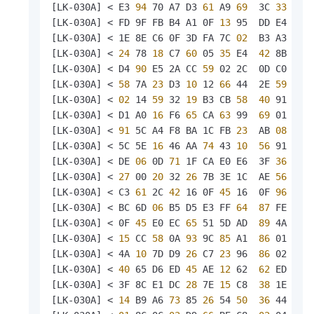
[LK-030A] < E3
 94 
70 A7 D3
 61 
A9
 69 
 3C
 33 
3B 
[LK-030A] < FD 9F FB B4 A1 0F
 13 
95  DD E4
 32 
[LK-030A] < 1E 8E C6 0F 3D FA 7C
 02 
 B3 A3
 13 
[LK-030A] <
 24 
78
 18 
C7
 60 
05
 35 
E4 
 42 
8B 7C
 
[LK-030A] < D4
 90 
E5 2A CC
 59 
02 2C  0D C0
 44 
[LK-030A] <
 58 
7A
 23 
D3
 10 
12
 66 
44  2E
 59 
AC
 
[LK-030A] <
 02 
14
 59 
32
 19 
B3 CB
 58 
 40 
91
 06 
[LK-030A] < D1 A0
 16 
F6
 65 
CA
 63 
99 
 69 
01
 67 
[LK-030A] <
 91 
5C A4 F8 BA 1C FB
 23 
 AB
 08 
4D
 
[LK-030A] < 5C 5E
 16 
46 AA
 74 
43
 10 
 56 
91 E4 
[LK-030A] < DE
 06 
0D
 71 
1F CA E0 E6  3F
 36 
89
 
[LK-030A] <
 27 
00
 20 
32
 26 
7B 3E 1C  AE
 56 
2B 
[LK-030A] < C3
 61 
2C
 42 
16 0F
 45 
16  0F
 96 
E3
 
[LK-030A] < BC 6D
 06 
B5 D5 E3 FF
 64 
 87 
FE
 02 
[LK-030A] < 0F
 45 
E0 EC
 65 
51 5D AD 
 89 
4A 9D
 
[LK-030A] <
 15 
CC
 58 
0A
 93 
9C
 85 
A1 
 86 
01 C8
 
[LK-030A] < 4A
 10 
7D D9
 26 
C7
 23 
96 
 86 
02
 02 
[LK-030A] <
 40 
65 D6 ED
 45 
AE
 12 
62 
 62 
ED
 14 
[LK-030A] < 3F 8C E1 DC
 28 
7E
 15 
C8 
 38 
1E 9C
 
[LK-030A] <
 14 
B9 A6
 73 
85
 26 
54
 50 
 36 
44
 72 