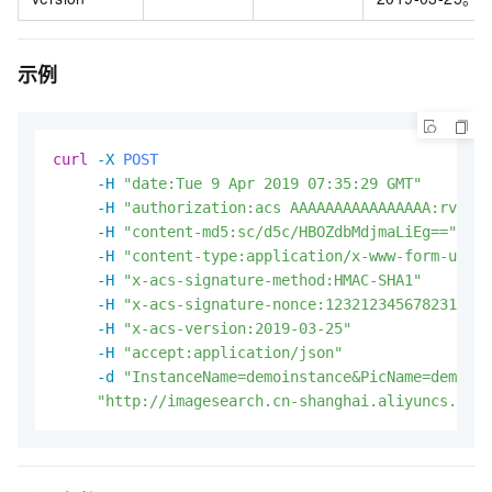
示例
curl
-X 
POST
-H
"date:Tue 9 Apr 2019 07:35:29 GMT"
-H
"authorization:acs AAAAAAAAAAAAAAAA:rvnQ7U
-H
"content-md5:sc/d5c/HBOZdbMdjmaLiEg=="
-H
"content-type:application/x-www-form-urlen
-H
"x-acs-signature-method:HMAC-SHA1"
-H
"x-acs-signature-nonce:123212345678231234"
-H
"x-acs-version:2019-03-25"
-H
"accept:application/json"
-d
"InstanceName=demoinstance&PicName=demo&Pr
"http://imagesearch.cn-shanghai.aliyuncs.com/