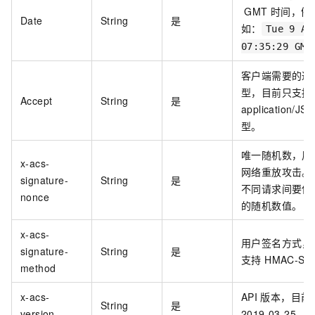
GMT 时间，例
Date
String
是
如：
Tue 9 Ap
07:35:29 GMT
客户端需要的返
型，目前只支持
Accept
String
是
application/JS
型。
唯一随机数，用
x-acs-
网络重放攻击。
signature-
String
是
不同请求间要使
nonce
的随机数值。
x-acs-
用户签名方式，
signature-
String
是
支持 HMAC-SH
method
x-acs-
API
版本，目前
String
是
version
2019-03-25。