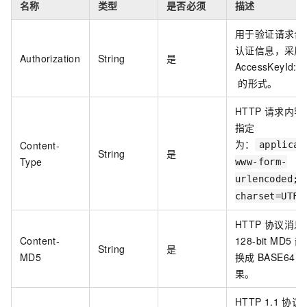
名称
类型
是否必须
描述
用于验证请求合
认证信息，采用
Authorization
String
是
AccessKeyId:Si
的形式。
HTTP
请求内容
指定
为：
Content-
applicat
String
是
Type
www-form-
urlencoded;
charset=UTF-
HTTP
协议消息
Content-
128-bit MD5
散
String
是
MD5
换成
BASE64
果。
HTTP 1.1
协议