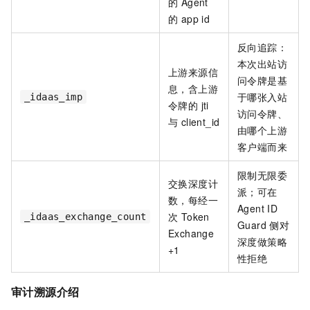
的 Agent
的 app id
反向追踪：
本次出站访
上游来源信
问令牌是基
息，含上游
于哪张入站
_idaas_imp
令牌的 jti
访问令牌、
与 client_id
由哪个上游
客户端而来
限制无限委
交换深度计
派；可在
数，每经一
Agent ID
次 Token
_idaas_exchange_count
Guard 侧对
Exchange
深度做策略
+1
性拒绝
审计溯源介绍