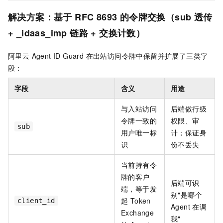
解决方案：基于 RFC 8693 的令牌交换（sub 透传
+ _idaas_imp 链路 + 交换计数）
阿里云 Agent ID Guard 在出站访问令牌中保留并扩展了三类字
段：
字段
含义
用途
与入站访问
后端做行级
令牌一致的
权限、审
sub
用户唯一标
计；保证身
识
份不丢失
当前持有令
牌的客户
后端可识
端，等于发
别"是哪个
起 Token
client_id
Agent 在调
Exchange
我"