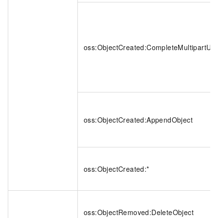
oss:ObjectCreated:CompleteMultipartUp
oss:ObjectCreated:AppendObject
oss:ObjectCreated:*
oss:ObjectRemoved:DeleteObject