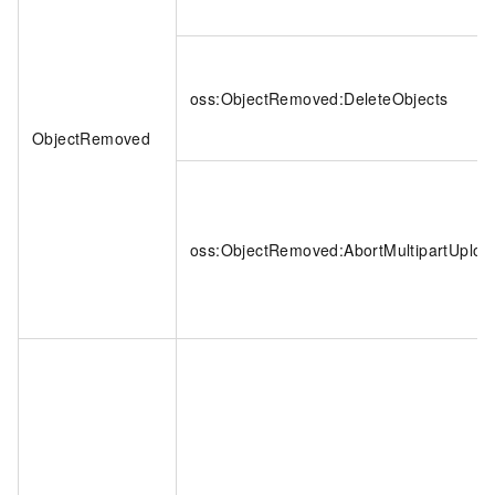
oss:ObjectRemoved:DeleteObjects
ObjectRemoved
oss:ObjectRemoved:AbortMultipartUploa