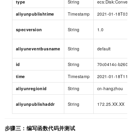
type
String
ecs:Disk:Conver
aliyunpublishtime
Timestamp
2021-01-18T03:5
specversion
String
1.0
aliyuneventbusname
String
default
id
String
70c0414c-b260-4
time
Timestamp
2021-01-18T11:5
aliyunregionid
String
cn-hangzhou
aliyunpublishaddr
String
172.25.XX.XX
步骤三：编写函数代码并测试