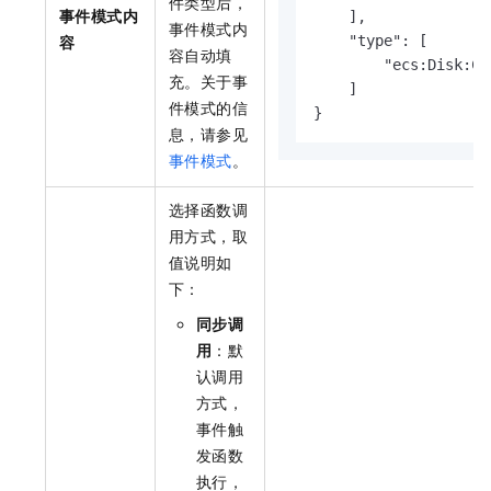
件类型后，
事件模式内
    ],

事件模式内
容
    "type": [

容自动填
        "ecs:Disk:Co
充。关于事
    ]

件模式的信
}
息，请参见
事件模式
。
选择函数调
用方式，取
值说明如
下：
同步调
用
：默
认调用
方式，
事件触
发函数
执行，