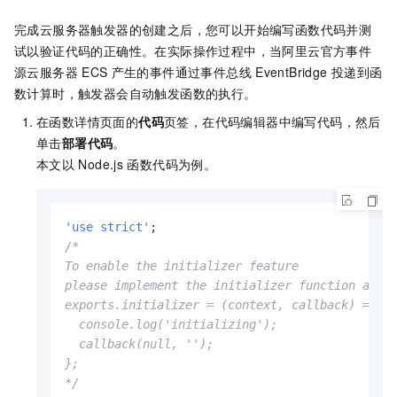
完成云服务器触发器的创建之后，您可以开始编写函数代码并测
试以验证代码的正确性。在实际操作过程中，当阿里云官方事件
源云服务器
ECS
产生的事件通过
事件总线
EventBridge
投递到
函
数计算
时，触发器会自动触发函数的执行。
在函数详情页面的
代码
页签，在代码编辑器中编写代码，然后
单击
部署代码
。
本文以
Node.js
函数代码为例。
'use strict'
/*

To enable the initializer feature

please implement the initializer function as be
exports.initializer = (context, callback) => {

  console.log('initializing');

  callback(null, '');

};

*/