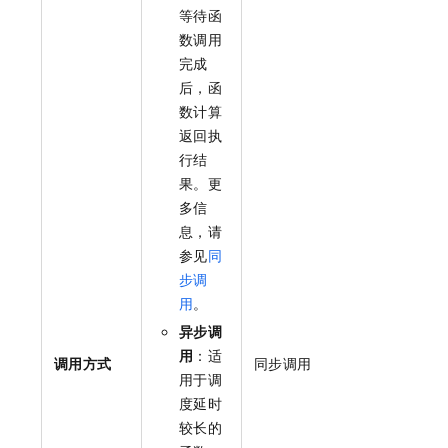
等待函
数调用
完成
后，
函
数计算
返回执
行结
果。更
多信
息，请
参见
同
步调
用
。
异步调
用
：适
调用方式
同步调用
用于调
度延时
较长的