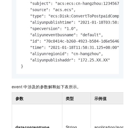
    "subject": "acs:ecs:cn-hangzhou:12345678909
    "source": "acs.ecs",

    "type": "ecs:Disk:ConvertToPostpaidComplete
    "aliyunpublishtime": "2021-01-18T03:58:31.7
    "specversion": "1.0",

    "aliyuneventbusname": "default",

    "id": "70c0414c-b260-4923-b584-1d6e5646****
    "time": "2021-01-18T11:58:31.125+08:00",

    "aliyunregionid": "cn-hangzhou",

    "aliyunpublishaddr": "172.25.XX.XX"

}
event
中涉及的参数解释如下表所示。
参数
类型
示例值
datacontenttype
String
application/json;