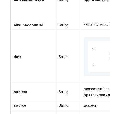
aliyunaccountid
String
123456789098***
{

        "r
data
Struct
        "d
}
acs:ecs:cn-hangz
subject
String
bp11ba7acc69nkt
source
String
acs.ecs