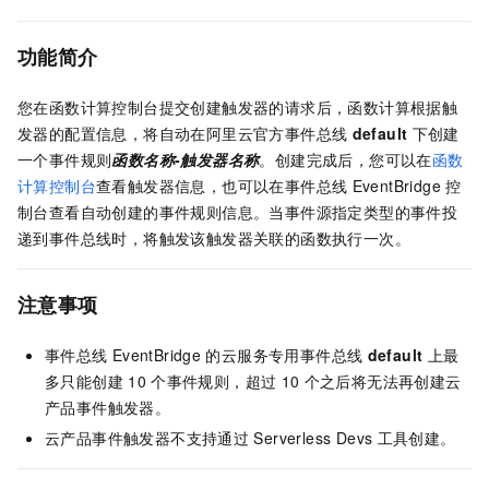
功能简介
您在
函数计算
控制台提交创建触发器的请求后，
函数计算
根据触
发器的配置信息，将自动在阿里云官方事件总线
default
下创建
一个事件规则
函数名称
-
触发器名称
。创建完成后，您可以在
函数
计算控制台
查看触发器信息，也可以在
事件总线
EventBridge
控
制台查看自动创建的事件规则信息。当事件源指定类型的事件投
递到事件总线时，将触发该触发器关联的函数执行一次。
注意事项
事件总线
EventBridge
的云服务专用事件总线
default
上最
多只能创建
10
个事件规则，超过
10
个之后将无法再创建云
产品事件触发器。
云产品事件触发器不支持通过
Serverless Devs
工具创建。