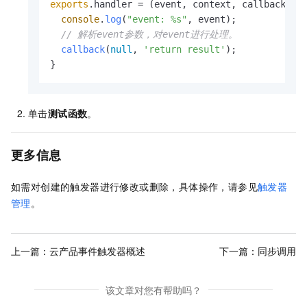
exports
.
handler
 = 
(
event, context, callback
) =
console
.
log
(
"event: %s"
, event);

// 解析event参数，对event进行处理。
callback
(
null
, 
'return result'
);

}
单击
测试函数
。
更多信息
如需对创建的触发器进行修改或删除，具体操作，请参见
触发器
管理
。
上一篇：
云产品事件触发器概述
下一篇：
同步调用
该文章对您有帮助吗？