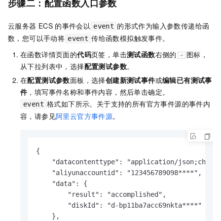
步骤二：配置函数入口参数
云服务器
ECS
的事件会以
的形式作为输入参数传递给函
event
数，您可以手动将
传给函数模拟触发事件。
event
在函数详情页面的
代码
页签，单击
测试函数
右侧的
图标，
从下拉列表中，选择
配置测试参数
。
在
配置测试参数
面板，选择
创建新测试事件
或
编辑已有测试事
件
，填写事件名称和事件内容，然后单击确定。
格式如下所示。关于支持的所有官方事件源的事件内
event
容，请参见
阿里云官方事件源
。
{

    "datacontenttype": "application/json;charse
    "aliyunaccountid": "123456789098****",

    "data": {

        "result": "accomplished",

        "diskId": "d-bp11ba7acc69nkta****"

    },
