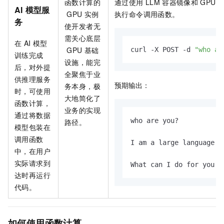
函数计算的
通过使用
LLM
容器镜像和
GPU
AI
模型服
GPU
实例
执行命令调用函数。
务
使开发者无
需关心底层
在
AI
模型
GPU
基础
curl -X POST -d 
"who ar
训练完成
设施，能完
后，对外提
全聚焦于业
供推理服务
预期输出：
务本身，极
时，可使用
大地简化了
函数计算，
业务的实现
通过将数据
who are you?

路径。
模型包装在
调用函数
I am a large language m
中，在用户
实际请求到
What can I do for you t
达时再运行
代码。
如何使用函数计算