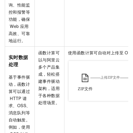
询、性能监
控和报警等
功能，确保
Web
应用
高效、可靠
地运行。
函数计算
可
使用
函数计算
可自动对上传至
OS
实时数据
以与阿里云
处理
多个产品集
成，轻松搭
基于事件驱
建事件驱动
动，
函数计
架构，适用
算
可以通过
于各种数据
HTTP
请
处理场景。
求、OSS、
消息队列等
自动触发。
例如，使用