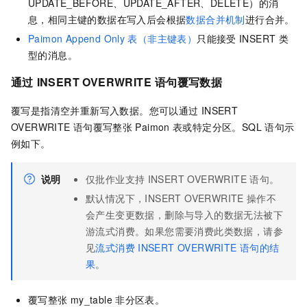
UPDATE_BEFORE、UPDATE_AFTER、DELETE）的消
息，相同主键的数据在写入后会根据
数据合并机制
进行合并。
Paimon Append Only
表（非主键表）
只能接受
INSERT
类
型的消息。
通过
INSERT OVERWRITE
语句覆写数据
覆写是指清空并重新写入数据。您可以通过
INSERT
OVERWRITE
语句覆写整张
Paimon
表或特定分区。SQL
语句示
例如下。
说明
仅批作业支持
INSERT OVERWRITE
语句。
默认情况下，INSERT OVERWRITE
操作不
会产生变更数据，删除与导入的数据无法被下
游流式消费。如果您需要消费此类数据，请参
见
流式消费
INSERT OVERWRITE
语句的结
果
。
覆写整张
my_table
非分区表。