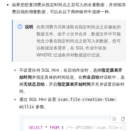
如果您想要消费从指定时间点之后写入的全量数据，并持续消
费后续的增量数据，可以从以下两种操作中选择一种。
说明
此类消费方式将读取在指定时间点之后修改的
数据文件。由于小文件合并，数据文件中可能
包含少量在指定时间点之前写入的数据。您可
以根据业务需求，在
SQL
作业中添加
WHERE 过滤条件对数据进行过滤。
不设置任何
SQL Hint，在启动作业时，选择
指定源表开
始时间
并指定具体的时间信息。在
作业启动
对话框中，选
择
无状态启动
，开启
指定源表开始时间
开关并设置目标时
间。
通过
SQL Hint
设置
scan.file-creation-time-
参数。
millis
SELECT
*
FROM
 t 
/*+ OPTIONS('scan.file-crea