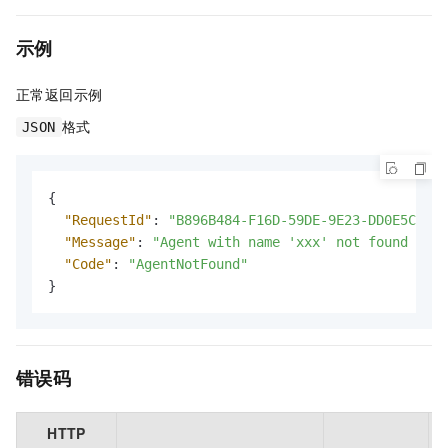
示例
正常返回示例
格式
JSON
{
"RequestId"
:
"B896B484-F16D-59DE-9E23-DD0E5C3611
"Message"
:
"Agent with name 'xxx' not found for 
"Code"
:
"AgentNotFound"
}
错误码
HTTP