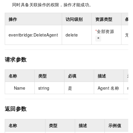
同时具备关联操作的权限，操作才能成功。
操作
访问级别
资源类型
条
*
全部资源
eventbridge:DeleteAgent
delete
无
*
请求参数
名称
类型
必填
描述
示
Name
string
是
Agent 名称
my
返回参数
名称
类型
描述
示例值