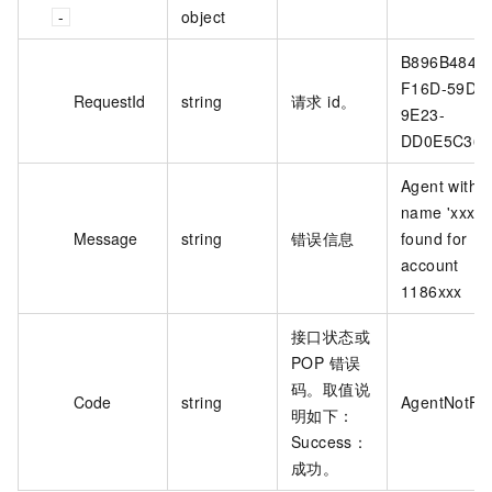
object
B896B484-
F16D-59DE
RequestId
string
请求 id。
9E23-
DD0E5C361
Agent with
name 'xxx' n
Message
string
错误信息
found for
account
1186xxx
接口状态或
POP 错误
码。取值说
Code
string
AgentNotFo
明如下：
Success：
成功。