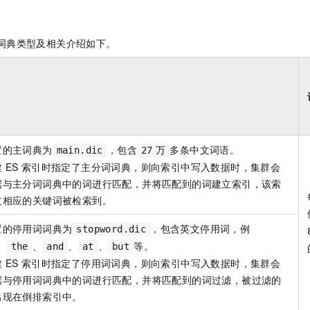
词典类型及相关介绍如下。
置的主词典为
，包含
多条中文词语。
main.dic
27
万
建
ES
索引时指定了主分词词典，则向索引中写入数据时，集群会
据与主分词词典中的词进行匹配，并将匹配到的词建立索引，该索
过相应的关键词被检索到。
置的停用词词典为
，包含英文停用词，例
stopword.dic
、
、
、
、
等。
the
and
at
but
建
ES
索引时指定了停用词词典，则向索引中写入数据时，集群会
据与停用词词典中的词进行匹配，并将匹配到的词过滤，被过滤的
出现在倒排索引中。