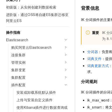
初级版：从实例创建到数据检索
背景信息
进阶版：通过OSS将自建ES集群迁移至
IK
分词插件的主要
阿里云ES
操作指南
重要
IK
分
为 8.
Elasticsearch
购买阿里云Elasticsearch
分词器
：负责将
连接集群
词典文件
：提
管理实例
词典更新方式
集群变更
求。
集群配置
分词规则
插件配置
IK
分词插件的分词
安装或卸载系统默认插件
上传与安装自定义插件
ik_max_w
ik_smar
使用Kibana插件进行数据查询或