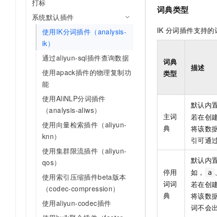
打标
词典类型
系统默认插件
IK
分词插件支持的
使用IK分词插件（analysis-
ik）
通过aliyun-sql插件查询数据
词典
描述
使用apack插件的物理复制功
类型
能
使用AliNLP分词插件
默认内
（analysis-aliws）
主词
若在创
使用向量检索插件（aliyun-
典
将该数
knn）
引可通
使用集群限流插件（aliyun-
默认内
qos）
停用
如，
a
使用索引压缩插件beta版本
词词
若在创
（codec-compression）
典
将该数
使用aliyun-codec插件
词不会