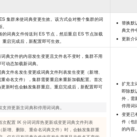
ES
集群来使词典变更生效。该方式会对整个集群的词
替换默
新。
典文件
传的词典文件传送到
ES
节点，然后重启
ES
节点加载
更新介
。重启完成后，新配置即可生效。
有词典文件的内容发生变更且文件名不变时，集群不用
即可动态加载新词典。
词典文件名发生变更或词典文件列表发生变更（新增、
或重命名文件），集群需要重启来重新加载配置。首次
扩充主
热更新时也会触发集群重启。重启完成后，新配置即可
即除默
。
外，需
停用词
仅支持更新主词典和停用词词典。
变更已
件（包
首次配置
IK
分词词库热更新或变更词典文件列表
的内容
（新增、删除、重命名词典文件）时，会触发集群重
启。仅在已有词典文件内容发生变更且文件名不变的