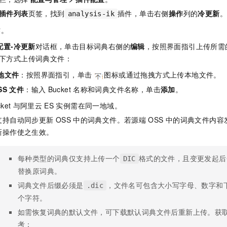
插件列表
页签，找到
插件，单击右侧
操作
列的
冷更新
analysis-ik
作。
配置-冷更新
对话框，单击目标词典右侧的
编辑
，按照界面指引上传所需
下方式上传词典文件：
地文件
：按照界面指引，单击
图标或通过拖拽方式上传本地文件。
SS
文件
：输入
Bucket
名称和词典文件名称，单击
添加
。
ket
与阿里云
ES
实例需在同一地域。
支持自动同步更新
OSS
中的词典文件。若源端
OSS
中的词典文件内容
新操作使之生效。
每种类型的词典仅支持上传一个
格式的文件，且变更发起后
DIC
替换原词典。
词典文件后缀必须是
，文件名可包含大小写字母、数字和
.dic
个字符。
如需恢复词典的默认文件，可下载默认词典文件后重新上传。获
考：