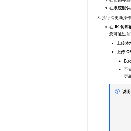
在
系统默认
执行冷更新操
在
IK
词库
您可通过如
上传本
上传
O
Buc
不
更
说明