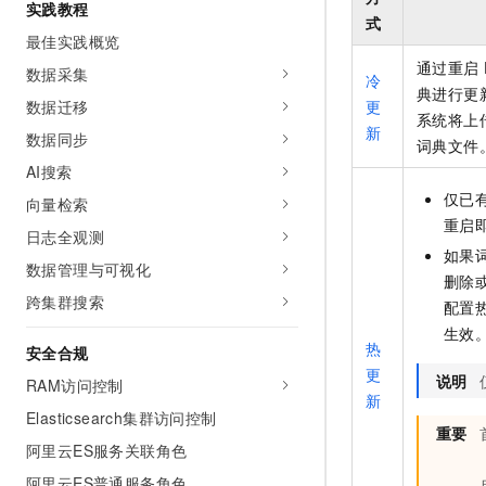
实践教程
式
最佳实践概览
通过重启
数据采集
冷
典进行更
数据迁移
更
系统将上
新
数据同步
词典文件
AI搜索
仅已
向量检索
重启
日志全观测
如果
数据管理与可视化
删除
跨集群搜索
配置
生效
热
安全合规
更
说明
RAM访问控制
新
Elasticsearch集群访问控制
重要
阿里云ES服务关联角色
阿里云ES普通服务角色