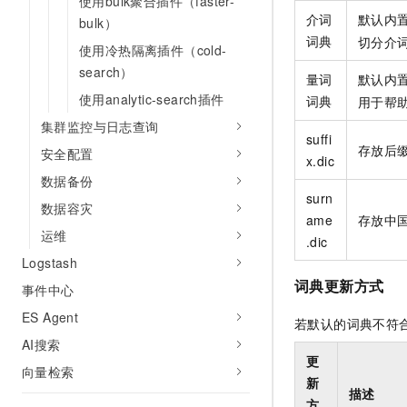
使用bulk聚合插件（faster-
介词
默认内
bulk）
词典
切分介
使用冷热隔离插件（cold-
search）
量词
默认内
使用analytic-search插件
词典
用于帮
集群监控与日志查询
suffi
存放后
安全配置
x.dic
数据备份
surn
数据容灾
ame
存放中
运维
.dic
Logstash
词典更新方式
事件中心
ES Agent
若默认的词典不符
AI搜索
更
向量检索
新
描述
方