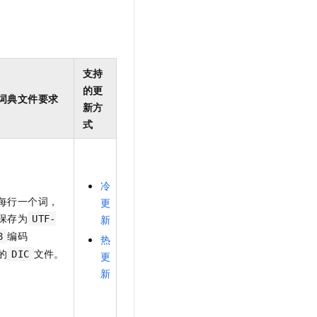
支持
的更
词典文件要求
新方
式
冷
每行一个词，
更
保存为
新
UTF-
编码
8
热
的
文件。
DIC
更
新