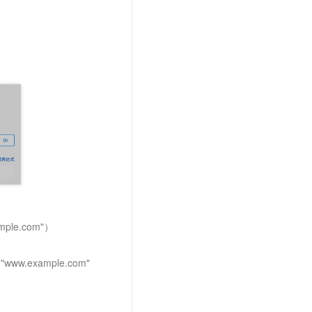
ple.com"）
w.example.com"