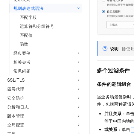
规则表达式语法
匹配字段
运算符和分组符号
匹配值
函数
说明
除使
经典案例
相关参考
多个过滤条件
常见问题
SSL/TLS
条件的逻辑组合
四层代理
当业务场景复杂时
安全防护
件，包括两种逻辑
分析和日志
并且关系
：单
版本管理
等于中国内地
全局配置
或关系
：单击
工具