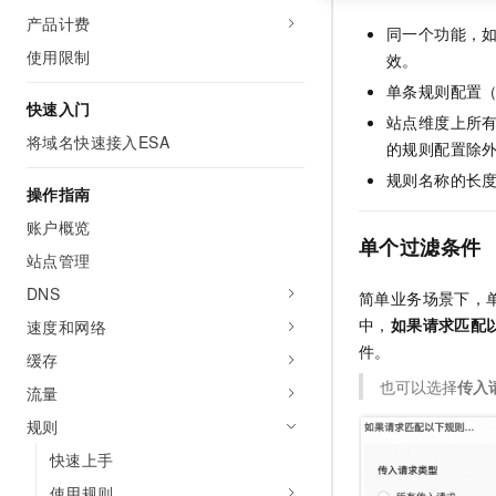
产品计费
同一个功能，
使用限制
效。
单条规则配置（
快速入门
站点维度上所
将域名快速接入ESA
的规则配置除
规则名称的长
操作指南
账户概览
单个过滤条件
站点管理
DNS
简单业务场景下，
中，
如果请求匹配以
速度和网络
件。
缓存
也可以选择
传入
流量
规则
快速上手
使用规则