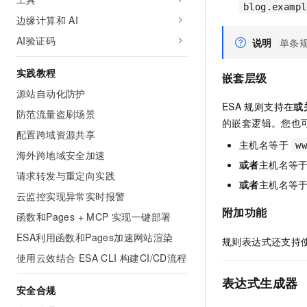
blog.exampl
边缘计算和 AI
AI验证码
说明
单条
实践教程
嵌套层级
源站自动化防护
ESA
规则支持在
或
防范流量盗刷场景
的嵌套逻辑。您也
配置跨域资源共享
主机名等于
w
海外跨地域安全加速
或者
主机名等
请求转发与重定向实践
或者
主机名等
云监控实现异常实时报警
附加功能
函数和Pages + MCP 实现一键部署
ESA利用函数和Pages加速网站渲染
规则表达式还支持
使用云效结合 ESA CLI 构建CI/CD流程
表达式生成器
安全合规