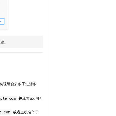
创建。
实现组合多条子过滤条
并且
国家/地区
mple.com
或者
主机名等于
e.com