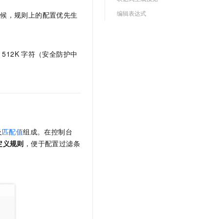
编辑表达式
时候，规则上的配置优先生
过
512K
字符（安全防护中
及
匹配值
组成。在控制台
定义规则
，便于配置过滤条