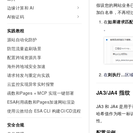
假设您的网站业务
边缘计算和 AI
加白名单，不再经
AI验证码
在
如果请求匹配
。
实践教程
源站自动化防护
防范流量盗刷场景
配置跨域资源共享
海外跨地域安全加速
在
则执行…
区
请求转发与重定向实践
云监控实现异常实时报警
JA3/JA4
指纹
函数和Pages + MCP 实现一键部署
ESA利用函数和Pages加速网站渲染
JA3
和
JA4
是用于
使用云效结合 ESA CLI 构建CI/CD流程
哈希值作为唯一标
性。
安全合规
配置示例