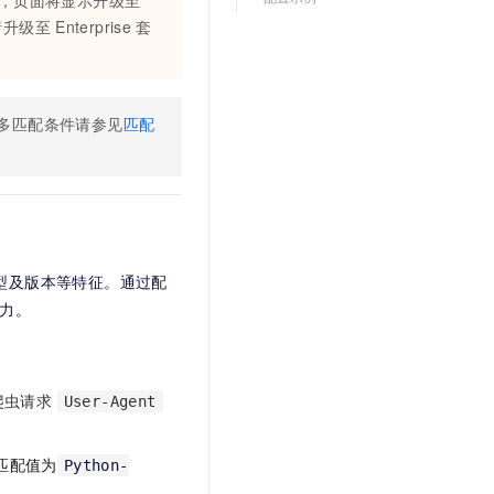
，页面将显示升级至
请升级至
Enterprise
套
多匹配条件请参见
匹配
类型及版本等特征。通过配
力。
爬虫请求
User-Agent
匹配值为
Python-