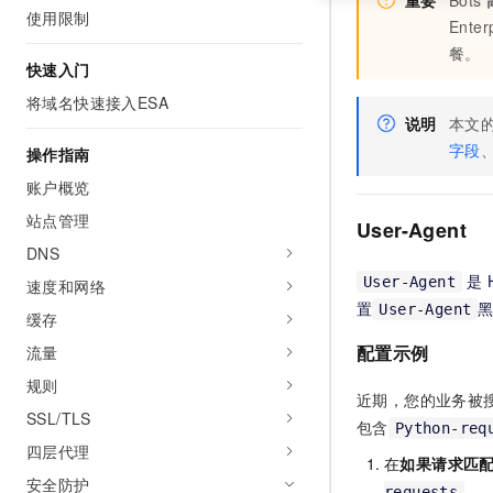
重要
Bots
使用限制
Enter
餐。
快速入门
将域名快速接入ESA
说明
本文
字段
操作指南
账户概览
站点管理
User-Agent
DNS
是 
User-Agent
速度和网络
置
User-Agent
缓存
配置示例
流量
规则
近期，您的业务被
SSL/TLS
包含
Python-req
四层代理
在
如果请求匹配
安全防护
。
requests