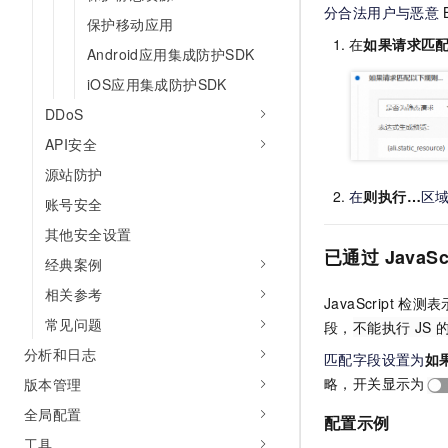
分合法用户与恶意
保护移动应用
在
如果请求匹配
Android应用集成防护SDK
iOS应用集成防护SDK
DDoS
API安全
源站防护
在
则执行…
区
账号安全
其他安全设置
已通过
JavaSc
经典案例
相关参考
JavaScript
检测表示
常见问题
段，
不能执行
JS
分析和日志
匹配字段设置为
如
略，开关显示为
版本管理
全局配置
配置示例
工具