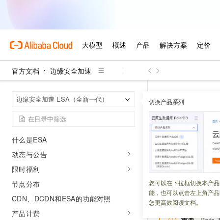
官方文档
边缘安全加速
边缘安全加速
首页
边缘安全加速 ESA（全新一代）
切换产品系列
Bots可
产品概述
什么是ESA
更新时间：
2026-06-15
动态与公告
限时福利
Bots
的
高级模式
可
求，并对命中条件
您可以在下拉框切换本产品
节点分布
能，也可以点击左上角产品
置方法。
CDN、DCDN和ESA的功能对照
您更高效阅读文档。
产品计费