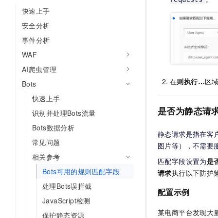
快速上手
安全分析
事件分析
WAF
AI爬虫管理
在
则执行…
区
Bots
快速上手
是否为静态请
识别并处理Bots流量
Bots数据分析
静态请求是指在客
常见问题
图片等），不需要
相关参考
匹配字段设置为
是
Bots可用的规则匹配字段
请求
执行以下防护
处理Bots误拦截
配置示例
JavaScript检测
某电商平台发现大
保护静态资源