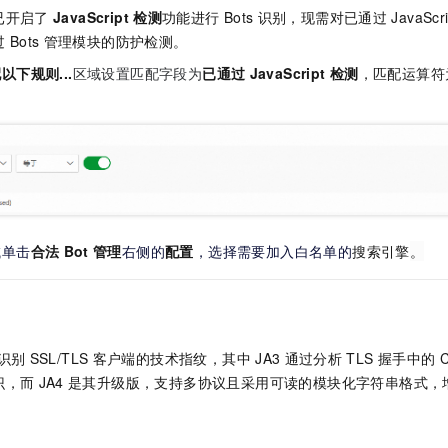
已开启了
JavaScript
检测
功能进行
Bots
识别，现需对已通过
JavaScri
过
Bots
管理模块的防护检测。
以下规则...
区域设置匹配字段为
已通过
JavaScript
检测
，匹配运算符
域单击
合法
Bot
管理
右侧的
配置
，选择需要加入白名单的
搜索引擎
。
识别
SSL/TLS
客户端的技术指纹，其中
JA3
通过分析
TLS
握手中的
C
识，而
JA4
是其升级版，支持多协议且采用可读的模块化字符串格式，