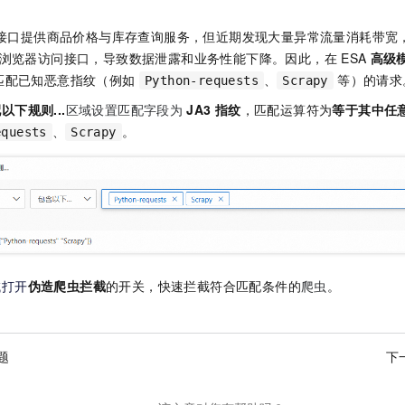
接口提供商品价格与库存查询服务，但近期发现大量异常流量消耗带宽
浏览器访问接口，导致数据泄露和业务性能下降。因此，在
ESA
高级
匹配已知恶意指纹（例如
、
等）的请求
Python-requests
Scrapy
以下规则...
区域设置匹配字段为
JA3
指纹
，匹配运算符为
等于其中任
、
。
equests
Scrapy
域打开
伪造爬虫拦截
的开关，快速拦截符合匹配条件的
爬虫
。
题
下