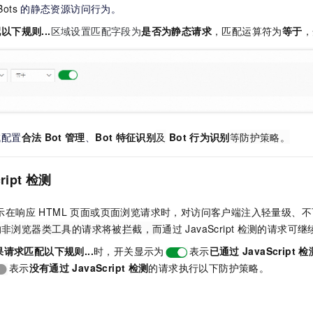
Bots
的静态资源访问行为。
以下规则...
区域设置匹配字段为
是否为静态请求
，匹配运算符为
等于
，
域配置
合法
Bot
管理
、
Bot
特征识别
及
Bot
行为识别
等防护策略。
ript
检测
在响应 HTML 页面或页面浏览请求时，对访问客户端注入轻量级、不可见的 
的非浏览器类工具的请求将被拦截，而
通过
JavaScript
检测的请求可继
果请求匹配以下规则...
时，开关显示为
表示
已通过
JavaScript
检
表示
没有通过
JavaScript
检测
的请求执行以下防护策略。