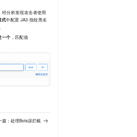
，经分析发现攻击者使用
模式
中配置
JA3
指纹黑名
。
意一个
，匹配值
一篇：
处理Bots误拦截