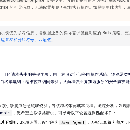
高级模式
仅限
Enterprise
套餐使用。其他套餐的用户切换到
高级模式
后
prise
的引导信息，无法配置规则匹配和执行操作。如需使用此功能，
的示例仅为参考信息，请根据业务的实际需求设置对应的
Bots
策略。更
、
运算符和分组符号
、
匹配值
。
HTTP 请求头中的关键字段，用于标识访问设备的操作系统、浏览器
黑白名单规则可精准控制访问来源，从而增强业务加速服务的安全防护能
搜索引擎爬虫恶意爬取资源，导致域名带宽成本突增。通过分析，发现
，您希望拦截该类请求。可参考以下设置规则匹配条件：
uests
以下规则...
区域设置匹配字段为
，匹配运算符为
包含
，
User-Agent