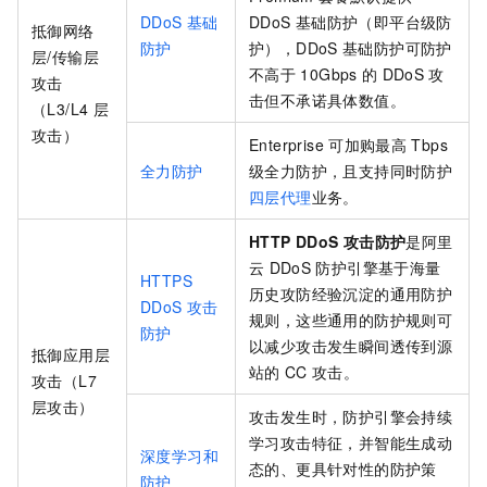
DDoS
基础
DDoS
基础防护（即平台级防
抵御网络
防护
护），DDoS
基础防护可防护
层/传输层
不高于
10Gbps
的
DDoS
攻
攻击
击但不承诺具体数值。
（L3/L4
层
攻击）
Enterprise
可加购最高
Tbps
全力防护
级全力防护，且支持同时防护
四层代理
业务。
HTTP DDoS
攻击防护
是阿里
云
DDoS
防护引擎基于海量
HTTPS
历史攻防经验沉淀的通用防护
DDoS
攻击
规则，这些通用的防护规则可
防护
以减少攻击发生瞬间透传到源
抵御应用层
站的
CC
攻击。
攻击（L7
层攻击）
攻击发生时，防护引擎会持续
学习攻击特征，并智能生成动
深度学习和
态的、更具针对性的防护策
防护