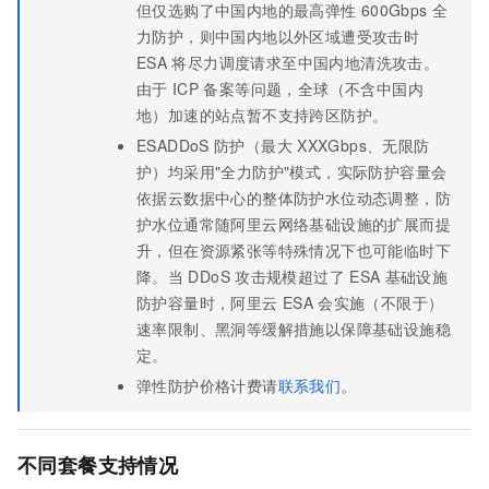
但仅选购了中国内地的最高弹性
600Gbps
全
力防护，则中国内地以外区域遭受攻击时
ESA
将尽力调度请求至中国内地清洗攻击。
由于
ICP
备案等问题，全球（不含中国内
地）加速的站点暂不支持跨区防护。
ESA
DDoS
防护（最大
XXXGbps、无限防
护）均采用"全力防护"模式，实际防护容量会
依据云数据中心的整体防护水位动态调整，防
护水位通常随阿里云网络基础设施的扩展而提
升，但在资源紧张等特殊情况下也可能临时下
降。当
DDoS
攻击规模超过了
ESA
基础设施
防护容量时，阿里云
ESA
会实施（不限于）
速率限制、黑洞等缓解措施以保障基础设施稳
定。
弹性防护价格计费请
联系我们
。
不同套餐支持情况