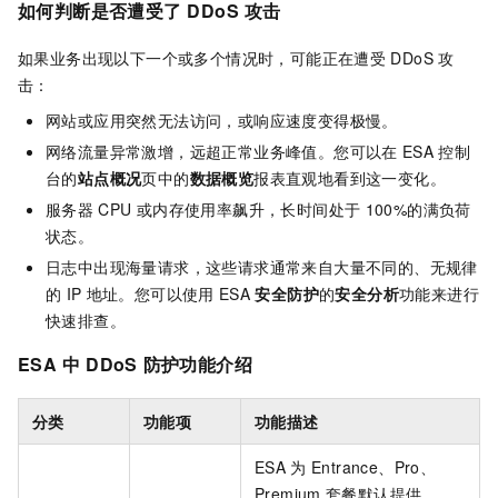
如何判断是否遭受了
DDoS
攻击
如果业务出现以下一个或多个情况时，可能正在遭受
DDoS
攻
击：
网站或应用突然无法访问，或响应速度变得极慢。
网络流量异常激增，远超正常业务峰值。您可以在
ESA
控制
台的
站点概况
页中的
数据概览
报表直观地看到这一变化。
服务器
CPU
或内存使用率飙升，长时间处于
100%的满负荷
状态。
日志中出现海量请求，这些请求通常来自大量不同的、无规律
的
IP
地址。您可以使用
ESA
安全防护
的
安全分析
功能来进行
快速排查。
ESA
中
DDoS
防护功能介绍
分类
功能项
功能描述
ESA
为
Entrance、Pro、
Premium
套餐默认提供