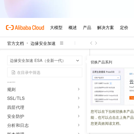
快速入门
将域名快速接入ESA
操作指南
账户概览
官方文档
边缘安全加速
站点管理
DNS
边缘安全加速
首页
边缘安全加速 ESA（全新一代）
速度和网络
切换产品系列
缓存
什么是AS
流量
规则
更新时间：
2025-03-24
SSL/TLS
每个
AS
被分配一
四层代理
您可以在下拉框切换本产品
安全防护
能，也可以点击左上角产品
什么是自治系统（
您更高效阅读文档。
分析和日志