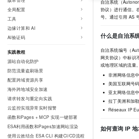
版本管理
自治系统（Auton
全局配置
协议）进行通信。
号。通过引用
AS
工具
边缘计算和 AI
什么是自治系统编号
AI验证码
自治系统编号（Auto
实践教程
网关协议）中标识
源站自动化防护
或地理区域的流量
防范流量盗刷场景
非洲网络信息
配置跨域资源共享
美国互联网号码
海外跨地域安全加速
亚太网络信息
请求转发与重定向实践
拉丁美洲和加
云监控实现异常实时报警
Réseaux IP 
函数和Pages + MCP 实现一键部署
ESA利用函数和Pages加速网站渲染
如何查询 IP
使用云效结合 ESA CLI 构建CI/CD流程