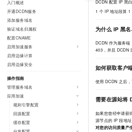
DCDN
配置
IP
黑
入门概述
开通DCDN服务
1
个
IP
地址段算
1
添加服务域名
为什么
IP
黑名
验证域名归属权
配置CNAME
DCDN
作为服务端
启用加速服务
403，并且
DCDN
启用边缘计算
启用边缘安全
如何获取客户
操作指南
使用
DCDN
之后，
管理服务域名
应用加速
需要在源站将
规则引擎配置
如果您曾经申请获得 
回源配置
源节点的 IP 段地
缓存配置
对您的访问质量产
分发配置