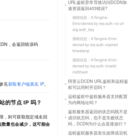
URL鉴权异常导致访问DCDN加
速资源返回403错误?
报错信息：X-Tengine-
Error:denied by req auth: no url
arg auth_key
报错信息：X-Tengine-Error:
CDN
，会返回错误码
denied by req auth: expired
timestamp
报错信息：X-Tengine-Error:
denied by req auth: invalid
md5hash
阿里云DCDN URL鉴权和远程鉴
参见
获取客户端真实
IP
。
权可以同时开启吗？
远程鉴权中鉴权服务器支持配置
站的节点
IP
吗？
为内网地址吗？
鉴权服务器返回的状态码既不是
限，则可获取指定域名回
成功状态码，也不是失败状态
码，DCDN为什么会直接放行？
节点数量也会减少，这可能会
远程鉴权服务器发生故障或宕机