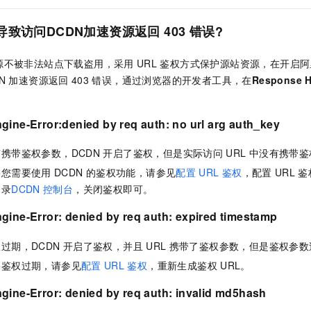
导致访问
DCDN
加速资源返回
403
错误?
源不被非法站点下载盗用，采用
URL
鉴权方式保护源站资源，在开启阿
N
加速资源返回
403
错误，通过浏览器的开发者工具，
在
Response H
gine-Error:denied by req auth: no url arg auth_key
有携带鉴权参数，
DCDN
开启了鉴权，但是实际访问
URL
中没有携带鉴
果您需要使用
DCDN
的鉴权功能，请参见
配置
URL
鉴权
，配置
URL
鉴
登录
DCDN
控制台
，关闭鉴权即可。
gine-Error: denied by req auth: expired timestamp
权过期，
DCDN
开启了鉴权，并且
URL
携带了鉴权参数，但是鉴权参数
果鉴权过期，请参见
配置
URL
鉴权
，重新生成鉴权
URL。
gine-Error: denied by req auth: invalid md5hash