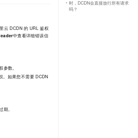
时，DCDN会直接放行所有请求
吗？
里云
DCDN
的
URL
鉴权
eader
中查看
详细错误信
权参数。
权。如果您不需要
DCDN
过期。