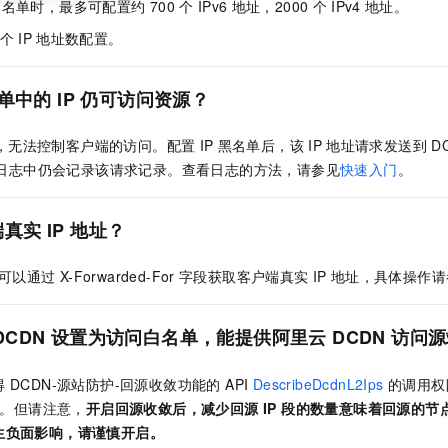
白名单时，最多可配置约
700
个
IPv6
地址，2000
个
IPv4
地址。
个
IP
地址数配置。
单中的
IP
仍可访问资源？
，无法控制客户端的访问。配置
IP
黑名单后，该
IP
地址请求发送到
D
日志中仍会记录该请求记录。查看日志的方法，请参见
快速入门
。
端真实
IP
地址？
可以通过
X-Forwarded-For
字段获取客户端真实
IP
地址，具体操作请
DCDN
设置为访问白名单，能提供阿里云
DCDN
访问源
DCDN-源站防护-回源收敛功能的 API
DescribeDcdnL2Ips
的调用权
址。但请注意，
开启回源收敛后，减少回源 IP 段的数量意味着回源的
生负面影响，请谨慎开启。