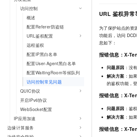
访问控制
URL
鉴权异常
概述
配置Referer防盗链
为了保护站点的资
功能后，访问
DCD
URL鉴权配置
息如下：
远程鉴权
报错信息：
X-Ten
配置IP黑白名单
配置User-Agent黑白名单
问题原因
：没
配置WaitingRoom等候队列
解决方案
：如
访问控制常见问题
的鉴权功能，
QUIC协议
报错信息：
X-Ten
开启IPv6协议
问题原因
：鉴
WebSocket配置
解决方案
：如
IP应用加速
边缘计算服务
报错信息：
X-Ten
边缘安全防护