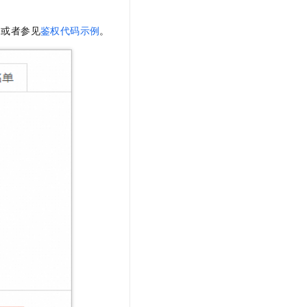
，或者参见
鉴权代码示例
。