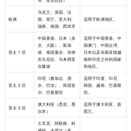
哥、圣克拉拉）
乌克兰、英国、法
欧洲
国、荷兰、意大利、
适用于欧洲地区。
瑞典、德国、西班牙
中国香港、日本（东
适用于中国香港、中
京、大阪）、新加
国澳门、中国台湾、
亚太
1
区
坡、泰国曼谷、菲律
日本以及东南亚除越
宾马尼拉、马来西亚
南和印尼之外的国家
吉隆坡
和地区。
印尼（雅加达、泗
适用于印度、印尼、
亚太
2
区
水、巴淡）、韩国首
韩国、越南、巴基斯
尔、巴基斯坦
坦。
澳大利亚（悉尼、墨
适用于澳大利亚、新
亚太
3
区
尔本）
西兰。
土耳其、阿联酋、科
威特、卡塔尔（多