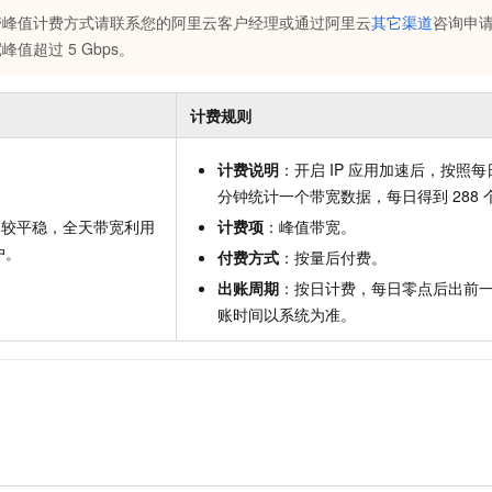
带峰值计费方式
请联系您的阿里云客户经理或通过阿里云
其它渠道
咨询
申
宽峰值超过
5 Gbps
。
计费规则
计费说明
：开启
IP
应用加速后，按照每
分钟统计一个带宽数据，每日得到
288
比较平稳，全天带宽利用
计费项
：峰值带宽。
户。
付费方式
：按量后付费。
出账周期
：按日计费，每日零点后出前
账时间以系统为准。