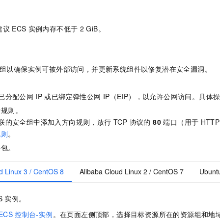
建议
ECS
实例内存不低于
2 GiB。
组以确保实例可被外部访问，并更新系统组件以修复潜在安全漏洞。
。
已分配公网
IP
或已绑定弹性公网
IP（EIP），以允许公网访问。具体
行规则。
联的安全组中添加入方向规则，放行 TCP 协议的
80
端口（用于
HTTP
规则
。
件包。
d Linux 3 / CentOS 8
Alibaba Cloud Linux 2 / CentOS 7
Ubunt
S
实例。
ECS
控制台-实例
。在页面左侧顶部，选择目标资源所在的资源组和地