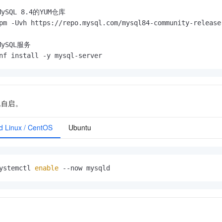
ySQL 8.4的YUM仓库
ySQL服务
nf install -y mysql-server
机自启。
d Linux / CentOS
Ubuntu
ystemctl 
enable
 --now mysqld
。