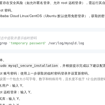
置存在安全风险（如允许匿名登录、允许
root
远程登录），需运行其
oot
密码。
libaba Cloud Linux/CentOS（Ubuntu
默认使用免密登录），获取的密
日志中提取并显示临时密码
grep 
'temporary password'
 /var/log/mysqld.log
本。
，并根据提示完成以下建议配
sudo mysql_secure_installation
ot
账号密码：使用上一步获取的临时密码登录并设置新密码。
设置一个包含大小写字母、数字和特殊符号，且长度不低于
12
位的强密
名用户：输入
Y。
ot
远程登录：输入
Y。
试库：输入 Y。