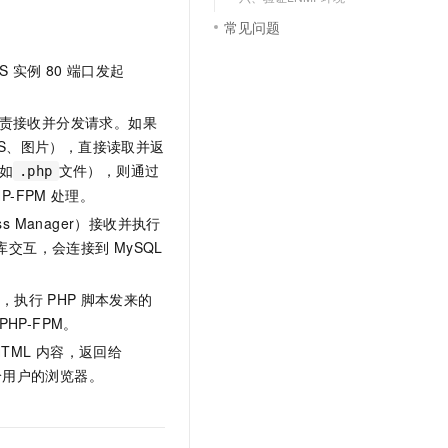
常见问题
S
实例
80
端口发起
责接收并分发请求。如果
SS、图片），直接读取并返
如
文件），则通过
.php
HP-FPM
处理。
cess Manager）接收并执行
库交互，会连接到
MySQL
，执行
PHP
脚本发来的
PHP-FPM。
HTML
内容，返回给
给用户的浏览器。