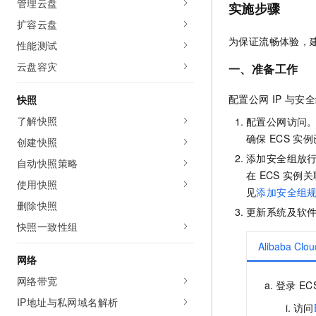
管理云盘
实施步骤
扩容云盘
为保证流畅体验，
性能测试
云盘容灾
一、准备工作
配置公网
IP
与安全
快照
了解快照
配置公网访问
确保
ECS
实例
创建快照
添加安全组放
自动快照策略
在
ECS
实例关
使用快照
见
添加安全组
删除快照
更新系统及软
快照一致性组
Alibaba Clou
网络
网络带宽
登录
EC
IP地址与私网域名解析
访问