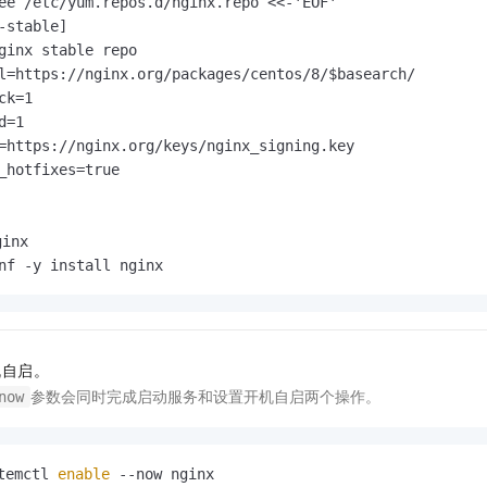
ee /etc/yum.repos.d/nginx.repo <<-'EOF'

-stable]

ginx stable repo

l=https://nginx.org/packages/centos/8/$basearch/

ck=1

d=1

=https://nginx.org/keys/nginx_signing.key

_hotfixes=true

inx
nf -y install nginx
机自启。
参数会同时完成启动服务和设置开机自启两个操作。
now
temctl 
enable
 --now nginx