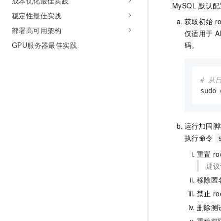
成本优化最佳实践
MySQL
默认配
稳定性最佳实践
获取初始
r
部署高可用架构
仅适用于
A
GPU服务器最佳实践
码。
# 从
sudo 
运行加固脚
执行命令
重置
ro
建议
移除匿
禁止
ro
删除测