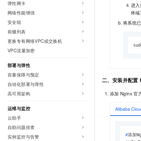
弹性网卡
进入
终端
网络性能增强
安全组
将系统
前缀列表
更换专有网络VPC或交换机
sud
VPC流量加密
部署与弹性
容量保障与预定
二、安装并配置
自动化部署与弹性
添加
Nginx
官
高可用架构
运维与监控
Alibaba Clou
云助手
自助问题排查
#
添加N
实例监控与告警