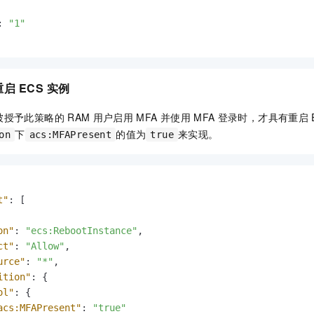
:
"1"
重启
ECS
实例
被授予此策略的
RAM
用户启用
MFA
并使用
MFA
登录时，才具有重启
下
的值为
来实现。
on
acs:MFAPresent
true
t"
:
[
on"
:
"ecs:RebootInstance"
,
ct"
:
"Allow"
,
urce"
:
"*"
,
ition"
:
{
ol"
:
{
acs:MFAPresent"
:
"true"