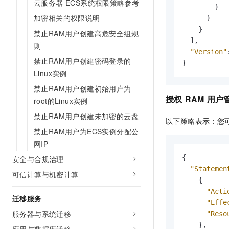
云服务器 ECS系统权限策略参考
}
加密相关的权限说明
}
}
禁止RAM用户创建高危安全组规
]
,
则
"Version"
禁止RAM用户创建密码登录的
}
Linux实例
禁止RAM用户创建初始用户为
授权
RAM
用户
root的Linux实例
禁止RAM用户创建未加密的云盘
以下策略表示：您
禁止RAM用户为ECS实例分配公
网IP
{
安全与合规治理
"Statemen
可信计算与机密计算
{
"Acti
迁移服务
"Effe
服务器与系统迁移
"Reso
}
,