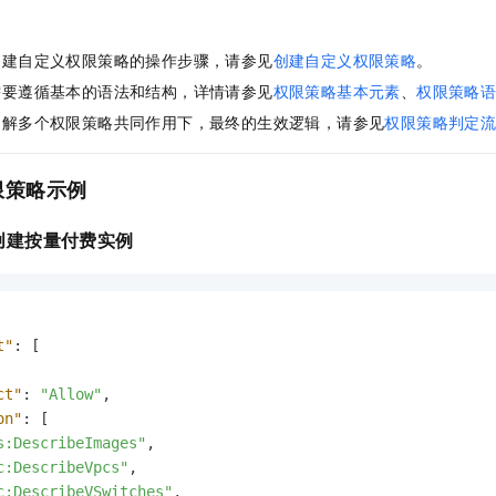
创建自定义权限策略的操作步骤，请参见
创建自定义权限策略
。
需要遵循基本的语法和结构，详情请参见
权限策略基本元素
、
权限策略
了解多个权限策略共同作用下，最终的生效逻辑，请参见
权限策略判定
限策略示例
创建按量付费实例
t"
:
[
ct"
:
"Allow"
,
on"
:
[
s:DescribeImages"
,
c:DescribeVpcs"
,
c:DescribeVSwitches"
,