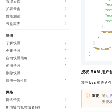
管理云盘
"ec
扩容云盘
"ec
"ec
性能测试
"ec
云盘容灾
]
,
"Reso
快照
}
了解快照
]
,
"Version"
创建快照
}
自动快照策略
使用快照
授权
RAM
用户
删除快照
快照一致性组
其中
bss
相关
API
网络
重要
通过
网络带宽
要授
IP地址与私网域名解析