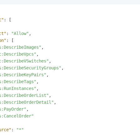
t"
:
[
ct"
:
"Allow"
,
on"
:
[
s:DescribeImages"
,
c:DescribeVpcs"
,
c:DescribeVSwitches"
,
s:DescribeSecurityGroups"
,
s:DescribeKeyPairs"
,
s:DescribeTags"
,
s:RunInstances"
,
s:DescribeOrderList"
,
s:DescribeOrderDetail"
,
s:PayOrder"
,
s:CancelOrder"
urce"
:
"*"