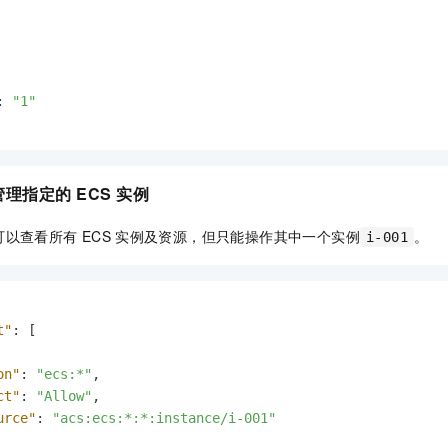
:
"1"
管理指定的
ECS
实例
可以查看所有
ECS
实例及资源，但只能操作其中一个实例
。
i-001
t"
:
[
on"
:
"ecs:*"
,
ct"
:
"Allow"
,
urce"
:
"acs:ecs:*:*:instance/i-001"