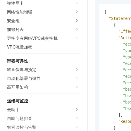
弹性网卡
网络性能增强
{
"Statemen
安全组
{
前缀列表
"Effe
更换专有网络VPC或交换机
"Acti
"ec
VPC流量加密
"vp
"vp
部署与弹性
"ec
容量保障与预定
"ec
"ec
自动化部署与弹性
"ec
高可用架构
"bs
"bs
运维与监控
"bs
"bs
云助手
]
,
自助问题排查
"Reso
实例监控与告警
}