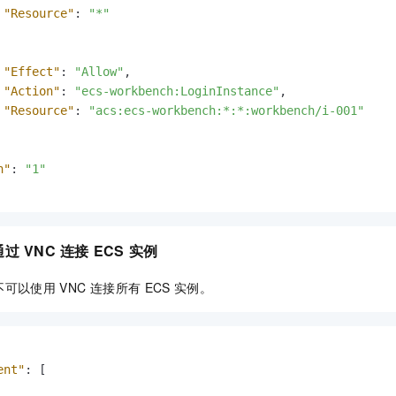
"Resource"
:
"*"
"Effect"
:
"Allow"
,
"Action"
:
"ecs-workbench:LoginInstance"
,
"Resource"
:
"acs:ecs-workbench:*:*:workbench/i-001"
n"
:
"1"
通过
VNC
连接
ECS
实例
不可以使用
VNC
连接所有
ECS
实例。
ent"
:
[