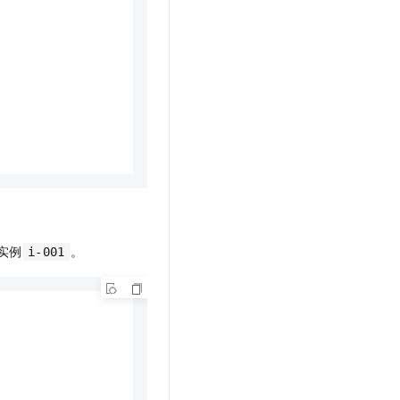
实例
。
i-001