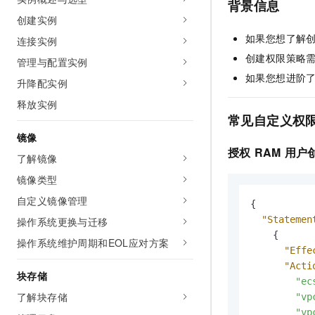
背景信息
创建实例
如果您想了解
连接实例
创建权限策略
管理与配置实例
如果您想进阶
升降配实例
释放实例
常见自定义权
镜像
授权
RAM
用户
了解镜像
镜像类型
自定义镜像管理
{
"Statemen
操作系统更换与迁移
{
操作系统维护周期和EOL应对方案
"Effe
"Acti
块存储
"ec
了解块存储
"vp
"vp