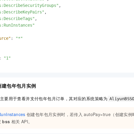
s:DescribeSecurityGroups"
,
s:DescribeKeyPairs"
,
s:DescribeTags"
,
s:RunInstances"
urce"
:
"*"
:
"1"
创建包年包月实例
主要用于查看并支付包年包月订单，其对应的系统策略为
AliyunBSS
RunInstances
创建包年包月实例时，若传入
autoPay=true（创
权
bss
相关
API。