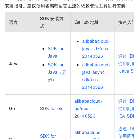
安装指引。建议使用各编程语言主流的依赖管理工具进行安装。
SDK
安装方
语言
GitHub
地址
快速入门
式
alibabacloud-
SDK for
java-sdk/ecs-
Java
20140526
通过
IDE
Java
使用阿里
SDK for
alibabacloud-
Java SD
Java（异
java-async-
步）
sdk/ecs-
20140526
alibabacloud-
通过
IDE
Go
SDK for Go
go/ecs-
使用阿里
20140526
Go SDK
通过
IDE
alibabacloud-
SDK for
使用阿里