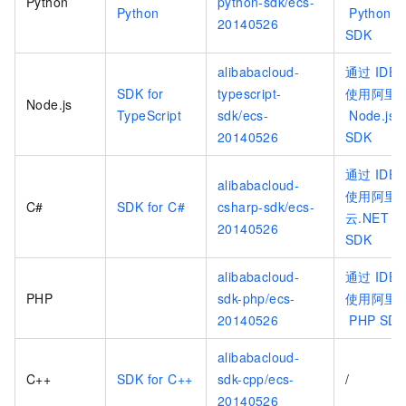
Python
python-sdk/ecs-
Python
Python
20140526
SDK
alibabacloud-
通过
IDE
SDK for
typescript-
使用阿里
Node.js
TypeScript
sdk/ecs-
Node.js
20140526
SDK
通过
IDE
alibabacloud-
使用阿里
C#
SDK for C#
csharp-sdk/ecs-
云.NET
20140526
SDK
alibabacloud-
通过
IDE
PHP
sdk-php/ecs-
使用阿里
20140526
PHP SDK
alibabacloud-
C++
SDK for C++
sdk-cpp/ecs-
/
20140526