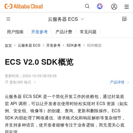
云服务器 ECS
用户指南
开发参考
产品计费
常见问题
动态与公告
云服务器 ECS
开发参考
SDK参考
SDK概览
首页
ECS V2.0 SDK概览
更新时间：
2024-10-09 08:59:36
复制 MD 格式
产品详情
云服务器
ECS SDK
是一个简化开发工作的依赖包，通过封装底
层
API
调用，可以让开发者在使用时轻松实现对
ECS
资源（如实
例、安全组、镜像等）的创建、查询、更新和删除操作。ECS
SDK
内部处理了网络通信、请求格式化和响应解析等复杂细节，
并支持多种语言，使开发者能够专注于业务逻辑，而无需关心底
层实现。