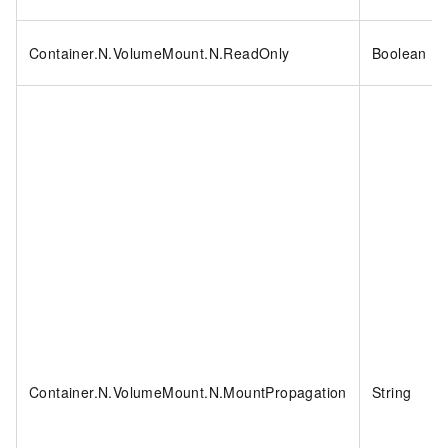
Container.N.VolumeMount.N.ReadOnly
Boolean
Container.N.VolumeMount.N.MountPropagation
String