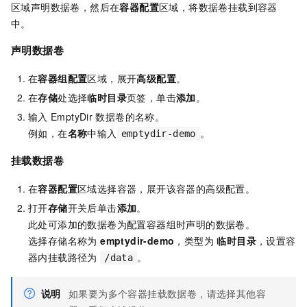
区域声明数据卷，然后在
容器配置
区域，将数据卷挂载到容器
中。
声明数据卷
在
容器组配置
区域，展开
高级配置
。
在
存储
处选择
临时目录
页签，单击
添加
。
输入
EmptyDir
数据卷的名称。
例如，在
名称
中输入
。
emptydir-demo
挂载数据卷
在
容器配置
区域选择容器，展开该容器的高级配置。
打开
存储
开关后单击
添加
。
此处可添加的数据卷为配置容器组时声明的数据卷。
选择存储名称为
emptydir-demo
，类型为
临时目录
，设置容
器内挂载路径为
。
/data
说明
如果要为多个容器挂载数据卷，请选择其他容