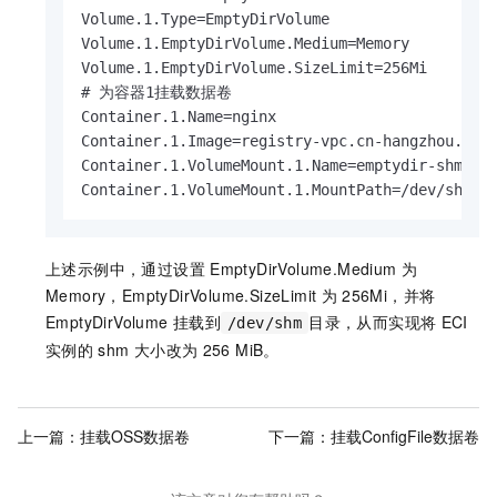
Volume.1.Type=EmptyDirVolume

Volume.1.EmptyDirVolume.Medium=Memory

Volume.1.EmptyDirVolume.SizeLimit=256Mi

# 为容器1挂载数据卷

Container.1.Name=nginx

Container.1.Image=registry-vpc.cn-hangzhou.aliy
Container.1.VolumeMount.1.Name=emptydir-shm

Container.1.VolumeMount.1.MountPath=/dev/shm
上述示例中，通过设置
EmptyDirVolume.Medium
为
Memory，EmptyDirVolume.SizeLimit
为
256Mi，并将
EmptyDirVolume
挂载到
目录，从而实现将
ECI
/dev/shm
实例的
shm
大小改为
256 MiB。
上一篇：
挂载OSS数据卷
下一篇：
挂载ConfigFile数据卷