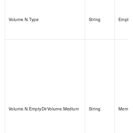
Volume.N.Type
String
EmptyD
Volume.N.EmptyDirVolume.Medium
String
Memor