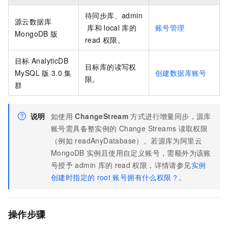
待同步库、admin
源
云数据库
库和
local
库的
账号管理
MongoDB
版
read
权限。
目标
AnalyticDB
目标库的读写权
MySQL
版
3.0
集
创建数据库账号
限。
群
说明
如使用
ChangeStream
方式进行增量同步，源库
账号需具备整实例的
Change Streams
读取权限
（例如
readAnyDatabase）。若源库为阿里云
MongoDB
实例且使用自定义账号，需额外为该账
号授予
admin
库的
read
权限，详情请参见
实例
创建时指定的
root
账号拥有什么权限？
。
操作步骤