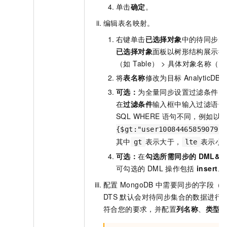
单击
确定
。
编辑表名映射。
右键单击
已选择对象
中的待同步的
已选择对象
面板以树形结构展示待同
（如 Table） > 具体对象名称（如 
将
表名称
修改为目标
AnalyticDB
可选：
为全量同步设置过滤条件，
在
过滤条件
输入框中输入过滤语句
SQL WHERE
语句不同，例如以
{$gt:"user100844658590795*
其中
表示大于，
表示小
gt
lte
可选：
在
勾选所需同步的
DML&D
可勾选的
DML
操作包括
insert
、
配置
MongoDB
中需要同步的字段（Fi
DTS
默认会对待同步集合的数据进行
符合您的要求，并配置
列名称
、
类型