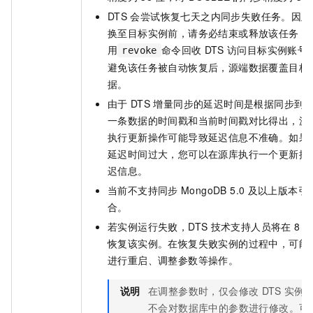
DTS
会尝试恢复七天之内同步失败任务。因此
换至目标实例前，请务必结束或释放该任务，
用
命令回收
DTS
访问目标实例账号
revoke
避免该任务被自动恢复后，源端数据覆盖目标
据。
由于
DTS
增量同步的延迟时间是根据同步到
一条数据的时间戳和当前时间戳对比得出，源
执行更新操作可能导致延迟信息不准确。如果
延迟时间过大，您可以在源库执行一个更新操
迟信息。
当前不支持同步
MongoDB 5.0
及以上版本引
合。
若实例运行失败，DTS
技术支持人员将在
8
小
恢复该实例。在恢复失败实例的过程中，可能
进行重启、调整参数等操作。
说明
在调整参数时，仅会修改
DTS
实例
不会对数据库中的参数进行修改。
可