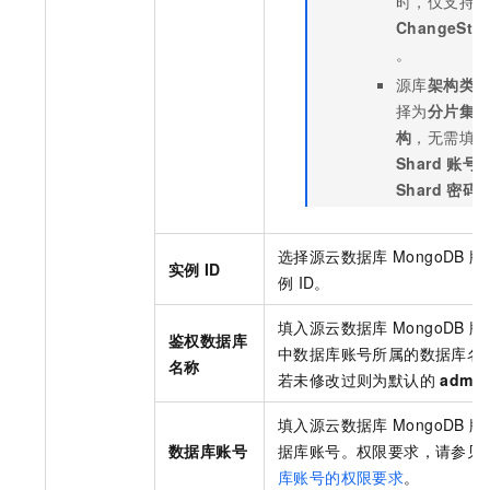
时，仅支持
ChangeStr
。
源库
架构类
择为
分片集
构
，无需填
Shard
账号
Shard
密码
选择源
云数据库
MongoDB
版
实例
ID
例
ID。
填入源
云数据库
MongoDB
版
鉴权数据库
中数据库账号所属的数据库名
名称
若未修改过则为默认的
admin
填入源
云数据库
MongoDB
版
数据库账号
据库账号。权限要求，请参见
库账号的权限要求
。