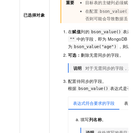
重要
目标表的主键列必须赋值
在配置
bson_value()
已选择对象
否则可能会导致数据丢失
在
赋值
列的
表达
bson_value()
中的字段，即为
MongoDB
中
""
为
，则该
bson_value("age")
可选：
删除无需同步的字段。
说明
对于无需同步的字段，您
配置待同步的字段。
根据
表达式是否
bson_value()
表达式符合要求的字段
表达
填写
列名称
。
说明
此处填写的是目标