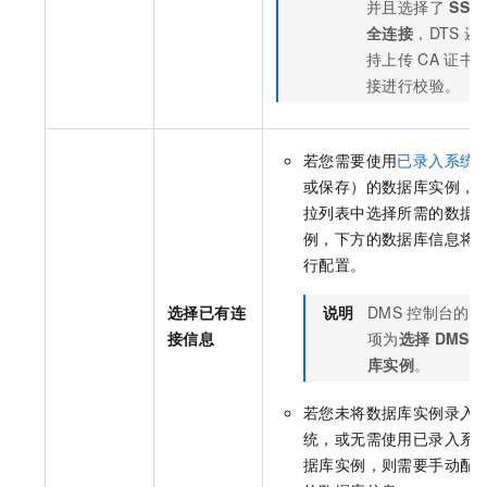
并且选择了
SSL
全连接
，DTS
还
持上传
CA
证书
接进行校验。
若您需要使用
已录入系统
或保存）的数据库实例，
拉列表中选择所需的数据
例，下方的数据库信息将
行配置。
选择已有连
说明
DMS
控制台的配
接信息
项为
选择
DMS
库实例
。
若您未将数据库实例录入
统，或无需使用已录入系
据库实例，则需要手动配