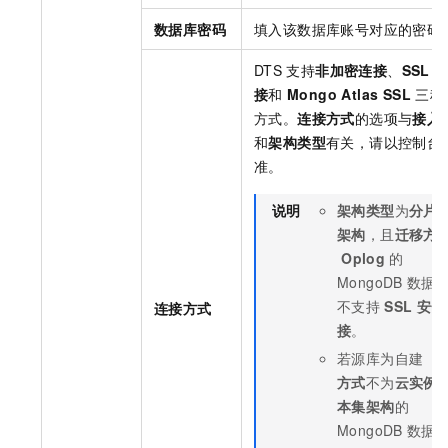
数据库密码
填入该数据库账号对应的密码
DTS
支持
非加密连接
、
SSL
接
和
Mongo Atlas SSL
三种
方式。
连接方式
的选项与
接入
和
架构类型
有关，请以控制台
准。
说明
架构类型
为
分片
架构
，且
迁移方
Oplog
的
MongoDB
数据
不支持
SSL
安全
连接方式
接
。
若源库为自建（
方式
不为
云实例
本集架构
的
MongoDB
数据