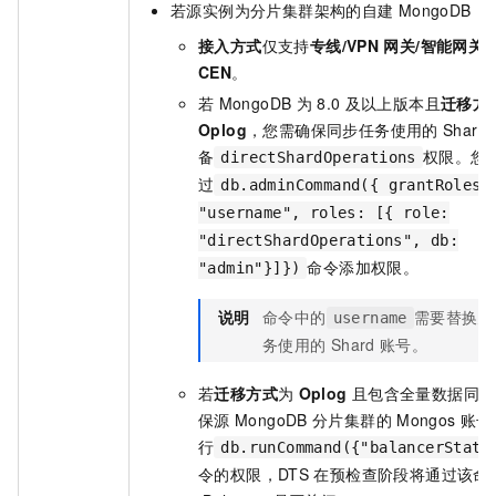
若源实例为分片集群架构的自建
MongoDB：
接入方式
仅支持
专线/VPN
网关/智能网关
CEN
。
若
MongoDB
为
8.0
及以上版本且
迁移方
Oplog
，您需确保同步任务使用的
Shard
备
权限。您
directShardOperations
过
db.adminCommand({ grantRolesT
"username", roles: [{ role:
"directShardOperations", db:
命令添加权限。
"admin"}]})
说明
命令中的
需要替换为
username
务使用的
Shard
账号。
若
迁移方式
为
Oplog
且包含全量数据同步
保源
MongoDB
分片集群的
Mongos
账号
行
db.runCommand({"balancerStatu
令的权限，DTS
在预检查阶段将通过该命