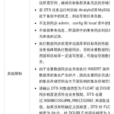
估所需空间，确保目标集群具备充足的存储空
若
DTS
任务运行时目标
AnalyticDB MySQL
处于备份中的状态，则会导致任务失败。
不支持同步
admin、config
和
local
库中的数
不保留事务信息，即源库中的事务同步到目标
为单条的记录。
执行数据同步前需评估源库和目标库的性能，
业务低峰期执行数据同步。否则全量数据同步
用源和目标库一定读写资源，可能会导致数据
升。
由于全量数据同步会并发执行
INSERT
操作，
其他限制
数据库的集合产生碎片，因此全量同步完成后
的集合存储空间会大于源实例的集合存储空间
请确认
DTS
对数据类型为
FLOAT
或
DOUBL
同步精度是否符合业务预期。DTS
会通
过
来读取这两
ROUND(COLUMN,PRECISION)
值。如果没有明确定义其精度，DTS
对
FLOA
精度为
38
位，对
DOUBLE
的同步精度为
30