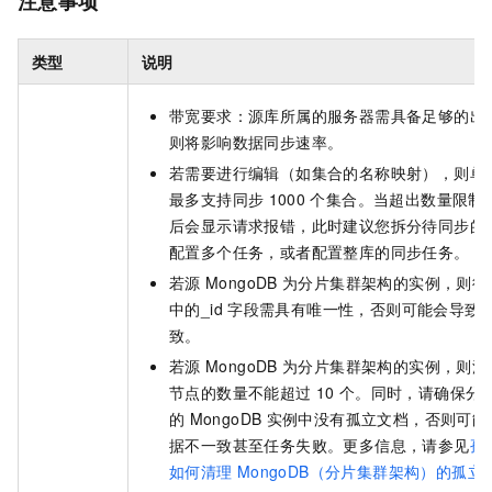
注意事项
类型
说明
带宽要求：源库所属的服务器需具备足够的出
则将影响数据同步速率。
若需要进行编辑（如集合的名称映射），则单
最多支持同步
1000
个集合。当超出数量限制
后会显示请求报错，此时建议您拆分待同步的
配置多个任务，或者配置整库的同步任务。
若源
MongoDB
为分片集群架构的实例，则待
中的_id
字段需具有唯一性，否则可能会导致
致。
若源
MongoDB
为分片集群架构的实例，则源
节点的数量不能超过
10
个。同时，请确保分
的
MongoDB
实例中没有孤立文档，否则可能
据不一致甚至任务失败。更多信息，请参见
孤
如何清理
MongoDB（分片集群架构）的孤立