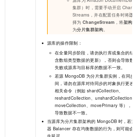
源库为
Amazon DocumentD
集群）时，需要手动开启
Chang
Streams，并在配置任务时将
迁
择为
ChangeStream
，将
架构类
为
分片集群架构
。
源库的操作限制：
在全量同步阶段，请勿执行库或集合的结
含数组类型数据的更新），否则会导致数
失败或源库与目标库的数据不一致。
若源
MongoDB
为分片集群实例，在同步
间，请勿在源库对待同步的对象执行更改
相关命令（例如
shardCollection、
reshardCollection、unshardCollection、
moveCollection、movePrimary
等），否
导致数据不一致。
当源库为分片集群架构的
MongoDB
时，若源
器
Balancer
存在均衡数据的行为，则可能会
生延迟。