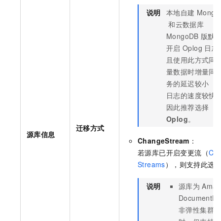
说明
本地自建
Mongo
和
云数据库
MongoDB
版
默
开启
Oplog
日志
且使用此方式同
量数据时增量同
务的延迟较小（
日志的速度较快
因此推荐选择
Oplog
。
迁移方式
源库信息
ChangeStream
：
若源库已开启变更流（
Ch
Streams
），则支持此选
说明
源库为
Amaz
DocumentD
非弹性集群