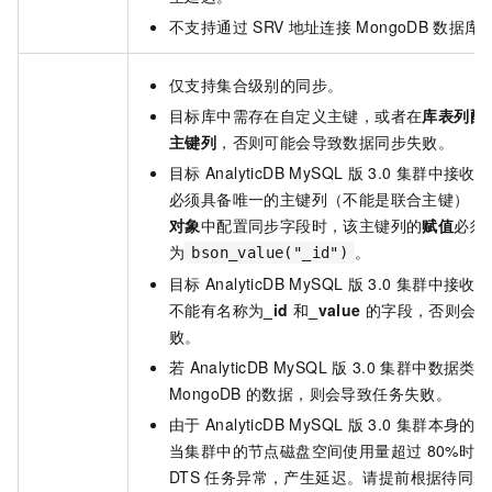
不支持通过
SRV
地址连接
MongoDB
数据库
仅支持集合级别的同步。
目标库中需存在自定义主键，或者在
库表列配
主键列
，否则可能会导致数据同步失败。
目标
AnalyticDB MySQL
版
3.0
集群中接收数
必须具备唯一的主键列（不能是联合主键），
对象
中配置同步字段时，该主键列的
赋值
必须
为
。
bson_value("_id")
目标
AnalyticDB MySQL
版
3.0
集群中接收数
不能有名称为
_id
和
_value
的字段，否则会
败。
若
AnalyticDB MySQL
版
3.0
集群中数据类型
MongoDB
的数据，则会导致任务失败。
由于
AnalyticDB MySQL
版
3.0
集群本身的使
当集群中的节点磁盘空间使用量超过
80%时
DTS
任务异常，产生延迟。请提前根据待同步