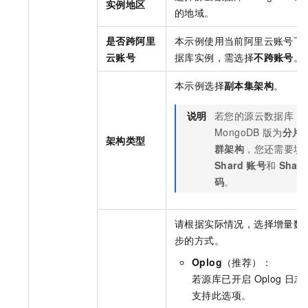
实例地区
的地域。
是否跨阿里
本示例使用当前阿里云账号下
云账号
据库实例，需选择
不跨账号
。
本示例选择
副本集架构
。
说明
若您的源
云数据库
MongoDB
版
为
分片
架构类型
群架构
，您还需要填
Shard
账号
和
Shard
码
。
请根据实际情况，选择增量数
步的方式。
Oplog
（推荐）：
若源库已开启
Oplog
日志
支持此选项。