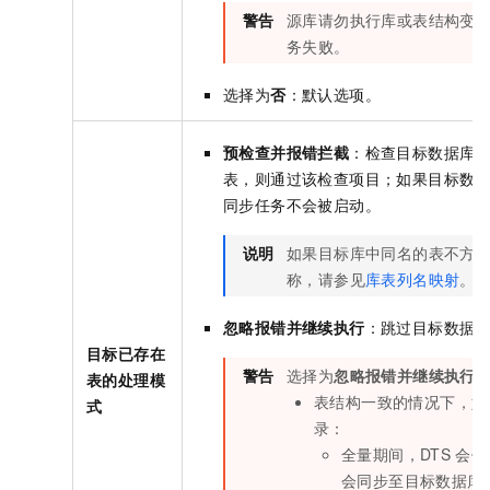
警告
源库请勿执行库或表结构变
务失败。
选择为
否
：默认选项。
预检查并报错拦截
：检查目标数据库
表，则通过该检查项目；如果目标数
同步任务不会被启动。
说明
如果目标库中同名的表不方
称，请参见
库表列名映射
。
忽略报错并继续执行
：跳过目标数据
目标已存在
警告
选择为
忽略报错并继续执行
表的处理模
表结构一致的情况下，如
式
录：
全量期间，DTS
会保
会同步至目标数据库