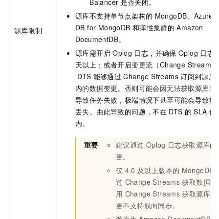
Balancer
是否关闭。
源库不支持单节点架构的
MongoDB、Azure 
DB for MongoDB
和弹性集群的
Amazon
源库限制
DocumentDB。
源库需开启
Oplog
日志，并确保
Oplog
日志
天以上；或者开启变更流（Change Stream
DTS
能够通过
Change Streams
订阅到源库
内的数据变更。否则可能会因无法获取源库的
导致任务失败，极端情况下甚至可能会导致数
丢失。由此导致的问题，不在
DTS
的
SLA
保
内。
重要
建议通过
Oplog
日志获取源库的
更。
仅
4.0
及以上版本的
MongoDB
过
Change Streams
获取数据变
用
Change Streams
获取源库的
更不支持双向同步。