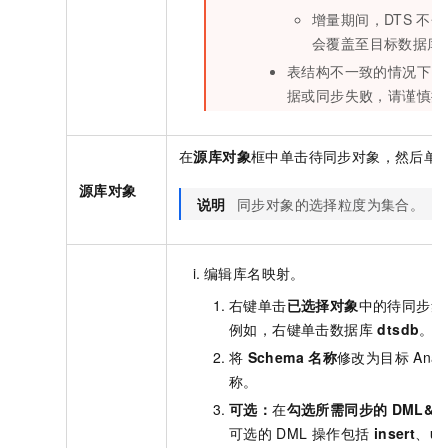
增量期间，DTS
不会
会覆盖至目标数据库
表结构不一致的情况下，
据或同步失败，请谨慎操
在
源库对象
框中单击待同步对象，然后单
源库对象
说明
同步对象的选择粒度为集合。
编辑库名映射。
右键单击
已选择对象
中的待同步集
例如，右键单击数据库
dtsdb
。
将
Schema
名称
修改为目标
Anal
称。
可选：
在
勾选所需同步的
DML&D
可选的
DML
操作包括
insert
、
up