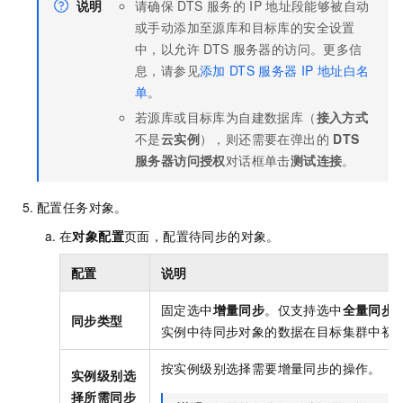
说明
请确保
DTS
服务的
IP
地址段能够被自动
或手动添加至源库和目标库的安全设置
中，以允许
DTS
服务器的访问。更多信
息，请参见
添加
DTS
服务器
IP
地址白名
单
。
若源库或目标库为自建数据库（
接入方式
不是
云实例
），则还需要在弹出的
DTS
服务器访问授权
对话框单击
测试连接
。
配置任务对象。
在
对象配置
页面，配置待同步的对象。
配置
说明
固定选中
增量同步
。仅支持选中
全量同步
同步类型
实例中待同步对象的数据在目标集群中初
按实例级别选择需要增量同步的操作。
实例级别选
择所需同步