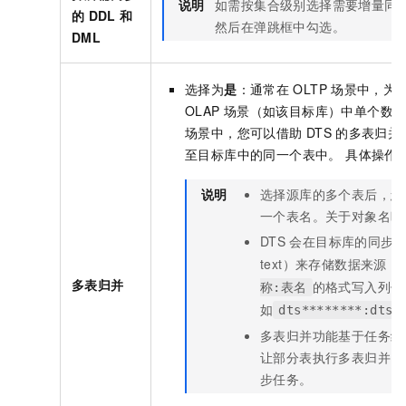
说明
如需按集合级别选择需要增量同
的
DDL
和
然后在弹跳框中勾选。
DML
选择为
是
：通常在
OLTP
场景中，为
OLAP
场景（如该目标库）中单个数
场景中，您可以借助
DTS
的多表归并
至目标库中的同一个表中。 具体操作
说明
选择源库的多个表后，您
一个表名。关于对象名映
DTS
会在目标库的同步
text）来存储数据来源
多表归并
的格式写入列值
称:表名
如
dts********:dtst
多表归并功能基于任务级
让部分表执行多表归并，
步任务。