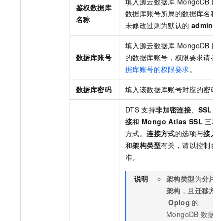
填入源
云数据库
MongoDB
版
鉴权数据库
数据库账号所属的数据库名称
名称
未修改过则为默认的
admin
。
填入源
云数据库
MongoDB
版
数据库账号
的数据库账号，权限要求请参
据库账号的权限要求
。
数据库密码
填入该数据库账号对应的密码
DTS
支持
非加密连接
、
SSL
接
和
Mongo Atlas SSL
三种
方式。
连接方式
的选项与
接入
和
架构类型
有关，请以控制台
准。
说明
架构类型
为
分片
架构
，且
迁移方
Oplog
的
MongoDB
数据