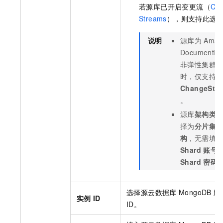
若源库已开启变更流（
Ch
Streams
），则支持此选
说明
源库为
Amaz
DocumentD
非弹性集群
时，仅支持
ChangeStr
。
源库
架构类
择为
分片集
构
，无需填
Shard
账号
Shard
密码
选择源
云数据库
MongoDB
版
实例
ID
ID。