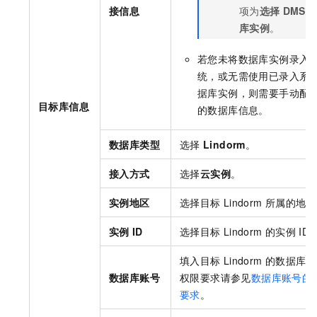
接信息
项为
选择
DMS
库实例
。
若您未将数据库实例录入
统，或无需使用已录入系
据库实例，则需要手动配
目标库信息
的数据库信息。
数据库类型
选择
Lindorm
。
接入方式
选择
云实例
。
实例地区
选择目标
Lindorm
所属的地域
实例
ID
选择目标
Lindorm
的实例
ID
填入目标
Lindorm
的数据库账
数据库账号
权限要求请参见
数据库账号的
要求
。