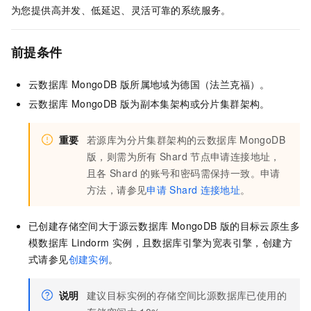
为您提供高并发、低延迟、灵活可靠的系统服务。
前提条件
云数据库
MongoDB
版
所属地域为德国（法兰克福）。
云数据库
MongoDB
版
为副本集架构或分片集群架构。
重要
若源库为分片集群架构的
云数据库
MongoDB
版
，则需为所有
Shard
节点申请连接地址，
且各
Shard
的账号和密码需保持一致。申请
方法，请参见
申请
Shard
连接地址
。
已创建存储空间大于源
云数据库
MongoDB
版
的目标云原生多
模数据库
Lindorm
实例，且数据库引擎为宽表引擎，创建方
式请参见
创建实例
。
说明
建议目标实例的存储空间比源数据库已使用的