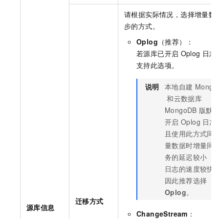
请根据实际情况，选择增量数
步的方式。
Oplog
（推荐）：
若源库已开启
Oplog
日志
支持此选项。
说明
本地自建
Mongo
和
云数据库
MongoDB
版
默
开启
Oplog
日志
且使用此方式同
量数据时增量同
务的延迟较小（
日志的速度较快
因此推荐选择
Oplog
。
迁移方式
源库信息
ChangeStream
：