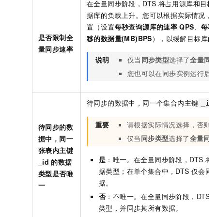
在全量同步阶段，DTS
将占用源库和目标
据库的负载上升。您可以根据实际情况，
置（设置
每秒查询源库的速率
QPS
、
每秒
是否限制全
移的数据量(MB)BPS
），以缓解目标库的
量同步速率
说明
仅当
同步类型
选择了
全量同
您也可以在同步实例运行后
待同步的数据中，同一个集合内主键
_id
重要
请根据实际情况选择，否则
待同步的数
仅当
同步类型
选择了
全量同
据中，同一
张表内主键
是
：唯一。在全量同步阶段，DTS
将
_id
的数据
据类型；在单个集合中，DTS
仅会同
类型是否唯
据。
一
否
：不唯一。在全量同步阶段，DTS
类型，并同步其所有数据。