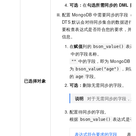
可选：
在
勾选所需同步的
DML
操
配置
MongoDB
中需要同步的字段（Fi
DTS
默认会对待同步集合的数据进行
要检查表达式是否符合您的要求，并
信息。
在
赋值
列的
表达
bson_value()
中的字段名称。
中的字段，即为
MongoDB
中
""
为
，则该
bson_value("age")
的
字段。
age
已选择对象
可选：
删除无需同步的字段。
说明
对于无需同步的字段，您
配置待同步的字段。
根据
表达式是否
bson_value()
表达式符合要求的字段
表达