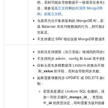
档，否则可能会导致数据不一致甚至任务失败
息，请参见
孤立文档
和
如何清理
MongoDB
构）的孤立文档
。
当源库为分片集群架构的
MongoDB
时，若源
器
Balancer
存在均衡数据的行为，则可能会
生延迟。
不支持通过
SRV
地址连接
MongoDB
数据库
当前仅支持德国（法兰克福）地域间的同步任
不支持同步
admin、config
和
local
库中的数
目标云原生多模数据库
Lindorm
的集合不能有
和
_value
的字段，否则会导致同步失败。
如果需要增量同步
UPDATE
或
DELETE
操作
制：
若宽表是通过
Lindorm SQL
创建的，须
加一列非主键列
_mongo_id_
，类型由
M
中
_id
的类型决定，同时需要为该列创建