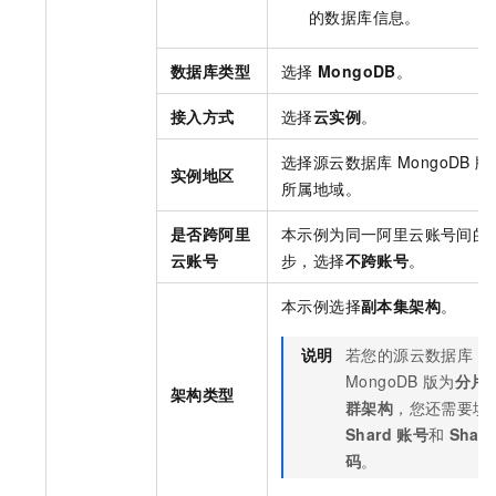
的数据库信息。
数据库类型
选择
MongoDB
。
接入方式
选择
云实例
。
选择源
云数据库
MongoDB
版
实例地区
所属地域。
是否跨阿里
本示例为同一阿里云账号间的
云账号
步，选择
不跨账号
。
本示例选择
副本集架构
。
说明
若您的源
云数据库
MongoDB
版
为
分片
架构类型
群架构
，您还需要填
Shard
账号
和
Shard
码
。