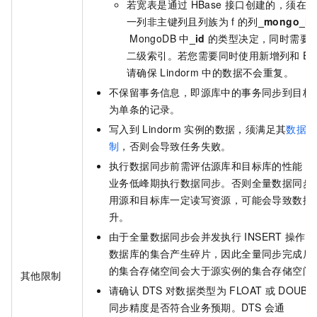
若宽表是通过
HBase
接口创建的，须在建
一列非主键列且列族为
f
的列
_mongo_id
MongoDB
中
_id
的类型决定，同时需要
二级索引。若您需要同时使用新增列和
ET
请确保
Lindorm
中的数据不会重复。
不保留事务信息，即源库中的事务同步到目标
为单条的记录。
写入到
Lindorm
实例的数据，须满足其
数据请
制
，否则会导致任务失败。
执行数据同步前需评估源库和目标库的性能，
业务低峰期执行数据同步。否则全量数据同步
用源和目标库一定读写资源，可能会导致数据
升。
由于全量数据同步会并发执行
INSERT
操作，
数据库的集合产生碎片，因此全量同步完成后
的集合存储空间会大于源实例的集合存储空间
其他限制
请确认
DTS
对数据类型为
FLOAT
或
DOUBL
同步精度是否符合业务预期。DTS
会通