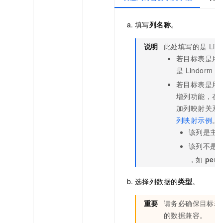
填写
列名称
。
说明
此处填写的是
Lin
若目标表是用
是
Lindorm
中
若目标表是用
增列功能，在
加列映射关系
列映射示例
。
该列是主
该列不是
，如
pers
选择列数据的
类型
。
重要
请务必确保目标表
的数据兼容。