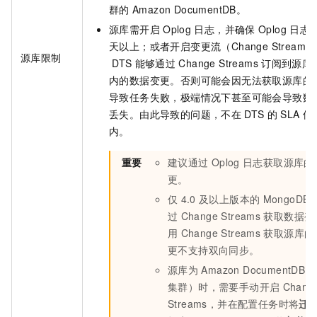
群的
Amazon DocumentDB。
源库需开启
Oplog
日志，并确保
Oplog
日志
天以上；或者开启变更流（Change Stream
源库限制
DTS
能够通过
Change Streams
订阅到源库
内的数据变更。否则可能会因无法获取源库的
导致任务失败，极端情况下甚至可能会导致数
丢失。由此导致的问题，不在
DTS
的
SLA
保
内。
重要
建议通过
Oplog
日志获取源库的
更。
仅
4.0
及以上版本的
MongoDB
过
Change Streams
获取数据变
用
Change Streams
获取源库的
更不支持双向同步。
源库为
Amazon DocumentD
集群）时，需要手动开启
Chang
Streams，并在配置任务时将
迁