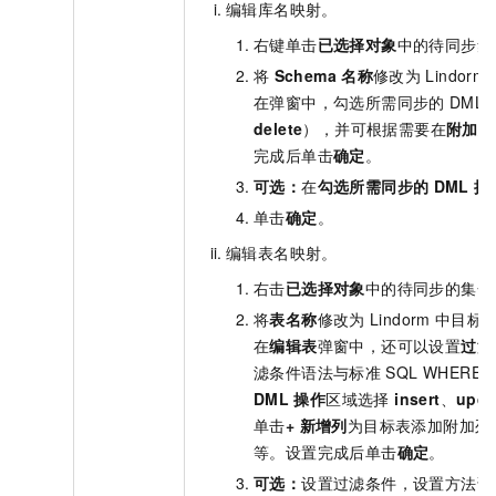
编辑库名映射。
右键单击
已选择对象
中的待同步集
将
Schema
名称
修改为
Lindorm
在弹窗中，勾选所需同步的
DML
delete
），并可根据需要在
附加列
完成后单击
确定
。
可选：
在
勾选所需同步的
DML
操
单击
确定
。
编辑表名映射。
右击
已选择对象
中的待同步的集合
将
表名称
修改为
Lindorm
中目标
在
编辑表
弹窗中，还可以设置
过滤
滤条件语法与标准
SQL WHERE
DML
操作
区域选择
insert
、
upda
单击
+ 新增列
为目标表添加附加列
等。设置完成后单击
确定
。
可选：
设置过滤条件，设置方法请