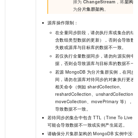
择为
ChangeStream
，将
架构类
为
分片集群架构
。
源库操作限制：
在全量同步阶段，请勿执行库或集合的结
含数组类型数据的更新），否则会导致数
失败或源库与目标库的数据不一致。
若仅执行全量数据同步，请勿向源实例中
据，否则会导致源库与目标库的数据不一
若源
MongoDB
为分片集群实例，在同步
间，请勿在源库对待同步的对象执行更改
相关命令（例如
shardCollection、
reshardCollection、unshardCollection、
moveCollection、movePrimary
等），否
导致数据不一致。
若待同步的集合中包含
TTL（Time To Liv
可能会导致数据不一致或实例产生延迟。
请确保分片集群架构的
MongoDB
实例中没有