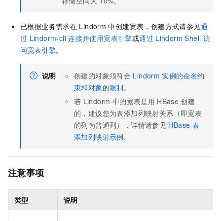
存储空间大
10%。
已根据业务需求在
Lindorm
中创建宽表，创建方式请参见
通
过
Lindorm-cli
连接并使用宽表引擎
或
通过
Lindorm Shell
访
问宽表引擎
。
说明
创建的对象须符合
Lindorm
实例的命名约
束和对象的限制
。
若
Lindorm
中的宽表是用
HBase
创建
的，建议您为表添加列映射关系（即宽表
的列为普通列），详情请参见
HBase
表
添加列映射示例
。
注意事项
类型
说明