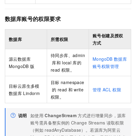
数据库账号的权限要求
账号创建及授权
数据库
所需权限
方式
待同步库、admin
源
云数据库
MongoDB
数据库
库和
local
库的
MongoDB
版
账号权限管理
read
权限。
目标
namespace
目标云原生多模
的
read
和
write
管理
ACL
权限
数据库
Lindorm
权限。
说明
如使用
ChangeStream
方式进行增量同步，源库
账号需具备整实例的
Change Streams
读取权限
（例如
readAnyDatabase）。若源库为阿里云