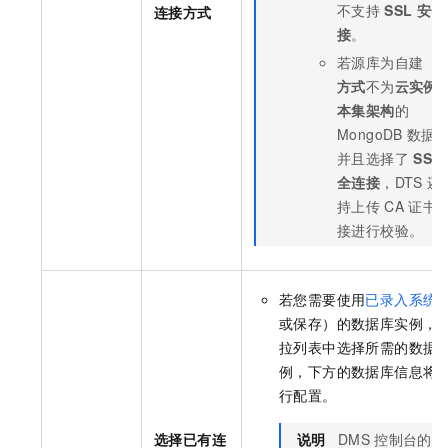
不支持
SSL
安全
连接方式
接
。
若源库为自建（
方式
不为
云实例
本集架构
的
MongoDB
数据
并且选择了
SSL
全连接
，DTS
还
持上传
CA
证书
接进行校验。
若您需要使用
已录入系统
或保存）的数据库实例，
拉列表中选择所需的数据
例，下方的数据库信息将
行配置。
选择已有连
说明
DMS
控制台的配