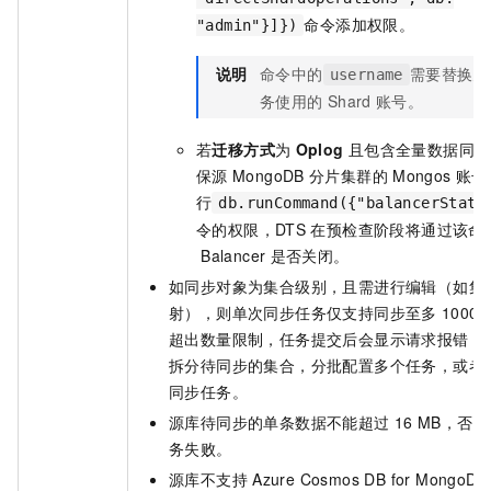
命令添加权限。
"admin"}]})
说明
命令中的
需要替换为
username
务使用的
Shard
账号。
若
迁移方式
为
Oplog
且包含全量数据同步
保源
MongoDB
分片集群的
Mongos
账号
行
db.runCommand({"balancerStatu
令的权限，DTS
在预检查阶段将通过该命
Balancer
是否关闭。
如同步对象为集合级别，且需进行编辑（如集
射），则单次同步任务仅支持同步至多
1000
超出数量限制，任务提交后会显示请求报错，
拆分待同步的集合，分批配置多个任务，或者
同步任务。
源库待同步的单条数据不能超过
16 MB，否
务失败。
源库不支持
Azure Cosmos DB for MongoDB