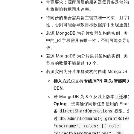
带宽要求：源库所属的服务器需具备足够的出
则将影响数据同步速率。
待同步的集合需具备主键或唯一约束，且字段
性，否则可能会导致目标数据库中出现重复数
若源
MongoDB
为分片集群架构的实例，则待
中的_id
字段需具有唯一性，否则可能会导致
致。
若源
MongoDB
为分片集群架构的实例，则源
节点的数量不能超过
10
个。
若源实例为分片集群架构的自建
MongoDB：
接入方式
仅支持
专线/VPN
网关/智能网关
CEN
。
若
MongoDB
为
8.0
及以上版本且
迁移方
Oplog
，您需确保同步任务使用的
Shard
备
权限。您
directShardOperations
过
db.adminCommand({ grantRolesT
"username", roles: [{ role:
"directShardOperations", db: