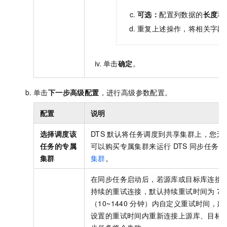
可选：
配置列数据的
长度
和
重复上述操作，将相关字段
单击
确定
。
单击
下一步高级配置
，进行高级参数配置。
配置
说明
选择调度该
DTS
默认将任务调度到共享集群上，您无
任务的专属
可以购买专属集群来运行
DTS
同步任务。
集群
集群
。
在同步任务启动后，若源库或目标库连接
持续的重试连接，默认持续重试时间为
72
（10~1440
分钟）内自定义重试时间，建
设置的重试时间内重新连接上源库、目标