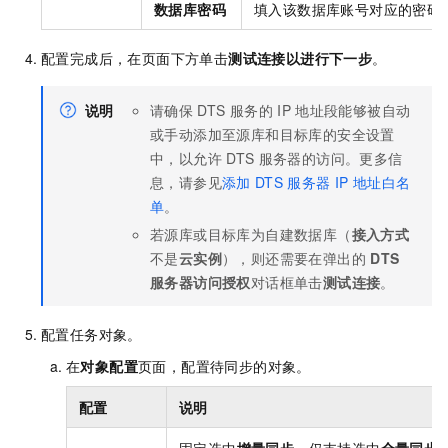
数据库密码
填入该数据库账号对应的密码
配置完成后，在页面下方单击
测试连接以进行下一步
。
说明
请确保
DTS
服务的
IP
地址段能够被自动
或手动添加至源库和目标库的安全设置
中，以允许
DTS
服务器的访问。更多信
息，请参见
添加
DTS
服务器
IP
地址白名
单
。
若源库或目标库为自建数据库（
接入方式
不是
云实例
），则还需要在弹出的
DTS
服务器访问授权
对话框单击
测试连接
。
配置任务对象。
在
对象配置
页面，配置待同步的对象。
配置
说明
固定选中
增量同步
。仅支持选中
全量同步