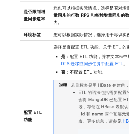
您也可以根据实际情况，选择是否对增量
是否限制增
量同步的行数
RPS
和
每秒增量同步的数据量
量同步速率
力。
环境标签
您可以根据实际情况，选择用于标识实例
选择是否配置
ETL
功能。关于
ETL
的更
是
：配置
ETL
功能，并在文本框中填
DTS
迁移或同步任务中配置
ETL
。
否
：不配置
ETL
功能。
说明
若目标表是用
HBase
创建的，请
ETL
的语法包括需要配置的
会将
MongoDB
已配置
ETL
段，存储在
HBase
表默认的
配置 ETL
_id
和
name
两个顶层元素
功能
表。更多信息，请参见
HBas