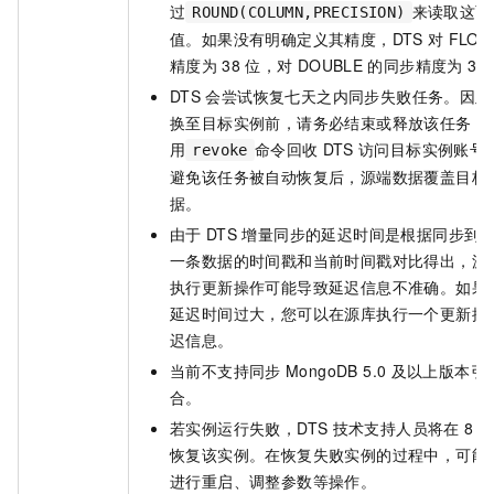
过
来读取这两
ROUND(COLUMN,PRECISION)
值。如果没有明确定义其精度，DTS
对
FLOA
精度为
38
位，对
DOUBLE
的同步精度为
30
DTS
会尝试恢复七天之内同步失败任务。因此
换至目标实例前，请务必结束或释放该任务，
用
命令回收
DTS
访问目标实例账号
revoke
避免该任务被自动恢复后，源端数据覆盖目标
据。
由于
DTS
增量同步的延迟时间是根据同步到
一条数据的时间戳和当前时间戳对比得出，源
执行更新操作可能导致延迟信息不准确。如果
延迟时间过大，您可以在源库执行一个更新操
迟信息。
当前不支持同步
MongoDB 5.0
及以上版本引
合。
若实例运行失败，DTS
技术支持人员将在
8
小
恢复该实例。在恢复失败实例的过程中，可能
进行重启、调整参数等操作。