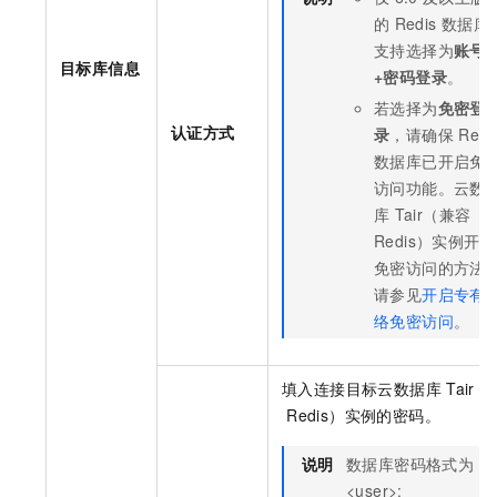
的
Redis
数据库
支持选择为
账号
目标库信息
+密码登录
。
若选择为
免密登
认证方式
录
，请确保
Redi
数据库已开启免
访问功能。
云数
库
Tair（兼容
Redis）
实例开启
免密访问的方法
请参见
开启专有
络免密访问
。
填入连接目标
云数据库
Tair
Redis）
实例的密码。
说明
数据库密码格式为
<user>: