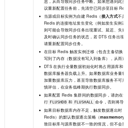
息，从而导致同步任务中断。如果您遇到此类
议重新配置任务前，先清空已同步至目标
Redi
当源或目标实例为自建
Redis（
接入方式
不是
Redis
的连接地址发生变化（例如发生实例迁
则可能会导致同步任务出现重试、延迟、失败
及时确认同步任务的状态，若
DTS
任务出现
请重新配置同步任务。
在目标
Redis
触发实例迁移（包含主备切换等
写到了内存（数据没有写入到备库），从而造
DTS
在执行全量数据初始化时将占用源库和目
数据库服务器负载上升。如果数据库业务量较
加重数据库压力，甚至导致数据库服务不可用
慎评估，在业务低峰期执行数据同步。
如果配置
Redis
集群间的数据同步，请勿在源
行
和
命令，否则将导
FLUSHDB
FLUSHALL
如果目标数据库内存不足，触发数据逐出时，
Redis）
的默认数据逐出策略（
maxmemory-p
致目标库与源库数据不一致的情况，但不会影