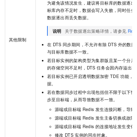
为避免该情况发生，建议将目标库的数据逐出
标库内存不足时，数据会写入失败，同时任务
数据逐出而丢失数据。
说明
关于数据逐出策略详情，请参见
Red
其他限制
在
DTS
同步期间，不允许有除
DTS
外的数据
与目标库数据不一致。
若目标实例的架构类型为集群版且某一个分片
的存储空间不足时，DTS
任务会因内存溢出（Ou
若目标实例已开启透明数据加密
TDE
功能，
据。
若在数据同步过程中出现包括但不限于以下情
步至目标端，从而导致数据不一致。
源端或目标端
Redis
发生连接闪断，导致
源端或目标端
Redis
发生主备切换或故障
源端或目标端
Redis
的连接地址发生变化
修改
DTS
实例的同步对象。