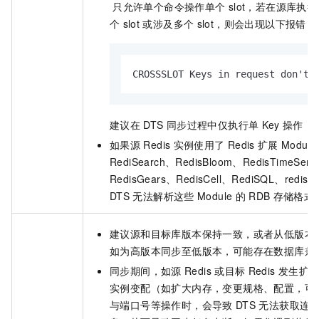
只允许单个命令操作单个
slot，若在源库执
个
slot
或涉及多个
slot，则会出现以下报错：
CROSSSLOT Keys in request don't 
建议在
DTS
同步过程中仅执行单
Key
操作，
如果源
Redis
实例使用了
Redis
扩展
Module
RediSearch、RedisBloom、RedisTimeSeri
RedisGears、RedisCell、RediSQL、redis-td
DTS
无法解析这些
Module
的
RDB
存储格式
建议源和目标库版本保持一致，或者从低版本
如为高版本同步至低版本，可能存在数据库兼
同步期间，如源
Redis
或目标
Redis
发生扩
实例变配（如扩大内存，变更规格、配置，可
与端口号等操作时，会导致
DTS
无法获取连