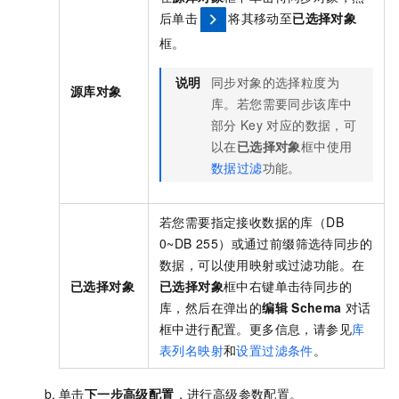
后单击
将其移动至
已选择对象
框。
说明
同步对象的选择粒度为
源库对象
库。若您需要同步该库中
部分
Key
对应的数据，可
以在
已选择对象
框中使用
数据过滤
功能。
若您需要指定接收数据的库（DB
0~DB 255）或通过前缀筛选待同步的
数据，可以使用映射或过滤功能。在
已选择对象
已选择对象
框中右键单击待同步的
库，然后在弹出的
编辑
Schema
对话
框中进行配置。更多信息，请参见
库
表列名映射
和
设置过滤条件
。
单击
下一步高级配置
，进行高级参数配置。