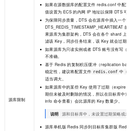
如果在源数据库的配置文件
redis.conf
中配置
值设置为
ECS
的内网
IP
地址以保障
DTS
可
为保障同步质量，DTS
会在源库中插入一个前
DTS_REDIS_TIMESTAMP_HEARTBEAT
的
果源库为集群架构，DTS
会在各个
shard
上
滤该
Key，同步任务结束，该
Key
就会过期。
如果源库为只读实例或者
DTS
账号没有写（S
不准确。
基于
Redis
的复制积压缓冲（replication 
稳定性，建议将配置文件
中
redis.conf
re
适当调大。
如果源库中的某些
Key
使用了过期（expir
期但未被及时删除的情况，所以在目标库中查
源库限制
info
命令查看）会比源库的
Key
数量少。
说明
源和目标库中，未设置过期策略或未
源库单机版
Redis
同步到目标库集群版
Redis