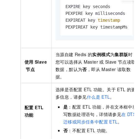
EXPIRE key seconds

PEXPIRE key milliseconds

EXPIREAT key 
timestamp
PEXPIREAT key timestampMs
当源自建
Redis
的
实例模式
为
集群版
时，
使用
Slave
您可以选择从
Master
或
Slave
节点读取
节点
数据，默认为
否
，即从
Master
读取数
据。
选择是否配置
ETL
功能。关于
ETL
的更
多信息，请参见
什么是
ETL
。
是
：配置
ETL
功能，并在文本框中填
配置 ETL
写数据处理语句，详情请参见
在
DTS
功能
迁移或同步任务中配置
ETL
。
否
：不配置
ETL
功能。