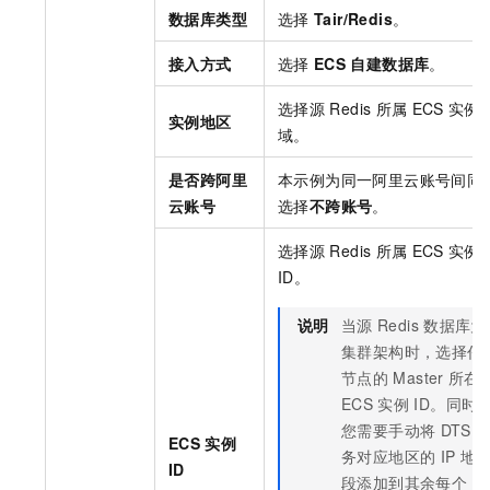
数据库类型
选择
Tair/Redis
。
接入方式
选择
ECS
自建数据库
。
选择源
Redis
所属
ECS
实例
实例地区
域。
是否跨阿里
本示例为同一阿里云账号间同
云账号
选择
不跨账号
。
选择源
Redis
所属
ECS
实例
ID。
说明
当源
Redis
数据库为
集群架构时，选择任
节点的
Master
所在
ECS
实例
ID。同时
您需要手动将
DTS
ECS
实例
务对应地区的
IP
地
ID
段添加到其余每个