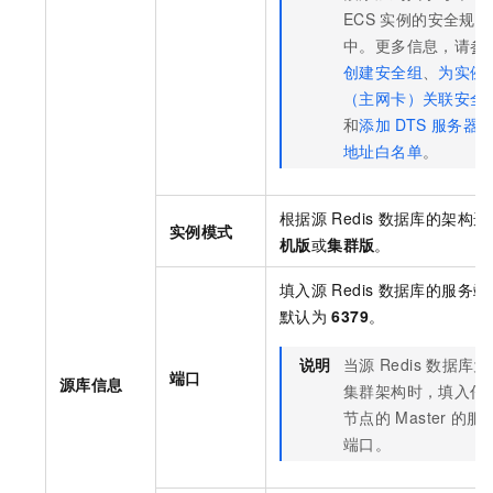
ECS
实例的安全规则
中。更多信息，请参
创建安全组
、
为实例
（主网卡）关联安全
和
添加
DTS
服务器
I
地址白名单
。
根据源
Redis
数据库的架构选
实例模式
机版
或
集群版
。
填入源
Redis
数据库的服务端
默认为
6379
。
说明
当源
Redis
数据库为
端口
源库信息
集群架构时，填入任
节点的
Master
的服
端口。