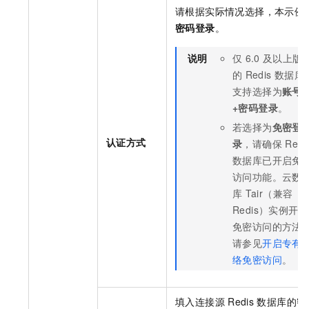
请根据实际情况选择，本示例
密码登录
。
说明
仅
6.0
及以上版
的
Redis
数据库
支持选择为
账号
+密码登录
。
若选择为
免密登
认证方式
录
，请确保
Redi
数据库已开启免
访问功能。
云数
库
Tair（兼容
Redis）
实例开启
免密访问的方法
请参见
开启专有
络免密访问
。
填入连接源
Redis
数据库的密