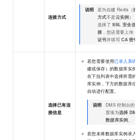
说明
若为自建
Redis（
接
连接方式
方式
不是
云实例
），
选择了
SSL
安全连
接
，您还需要上传
C
证书
并填写
CA 密钥
若您需要使用
已录入系统
建或保存）的数据库实例
在下拉列表中选择所需的
库实例，下方的数据库信
自动进行配置。
选择已有连
说明
DMS
控制台的配
接信息
置项为
选择
DMS
数据库实例
。
若您未将数据库实例录入