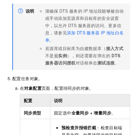
说明
请确保
DTS
服务的
IP
地址段能够被自动
或手动添加至源库和目标库的安全设置
中，以允许
DTS
服务器的访问。更多信
息，请参见
添加
DTS
服务器
IP
地址白名
单
。
若源库或目标库为自建数据库（
接入方式
不是
云实例
），则还需要在弹出的
DTS
服务器访问授权
对话框单击
测试连接
。
配置任务对象。
在
对象配置
页面，配置待同步的对象。
配置
说明
同步类型
固定选中
全量同步
+
增量同步
。
预检查并报错拦截
：检查目标端
是否为空。如果待同步的目标端