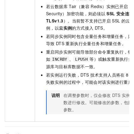
若
云数据库
Tair（兼容
Redis）
实例已开启
TL
Security）加密功能，则必须以
SSL
安全连接
TLSv1.3
）。当前暂不支持已开启
SSL
的
云
例，以
云实例
的方式接入
DTS。
若同步实例同时包含全量任务和增量任务，则
导致
DTS
重新执行全量任务和增量任务。
重启同步实例可能导致部分命令重复执行，特
如
、
等）或触发重新执行全
INCRBY
LPUSH
源库与目标库数据不一致。
若实例运行失败，DTS
技术支持人员将在
8
小
失败实例的过程中，可能会对该实例进行重启
说明
在调整参数时，仅会修改
DTS
实例
数进行修改。
可能修改的参数，包括
参数。