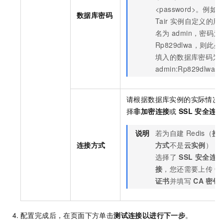
<password>。例如
数据库密码
Tair
实例自定义的用
名为
admin，密码为
Rp829dlwa，则此处
填入的数据库密码为
admin:Rp829dlwa。
请根据数据库实例的实际情况
择
非加密连接
或
SSL
安全连
说明
若为自建
Redis（
接
连接方式
方式
不是
云实例
），
选择了
SSL
安全连
接
，您还需要上传
C
证书
并填写
CA 密钥
配置完成后，在页面下方单击
测试连接以进行下一步
。