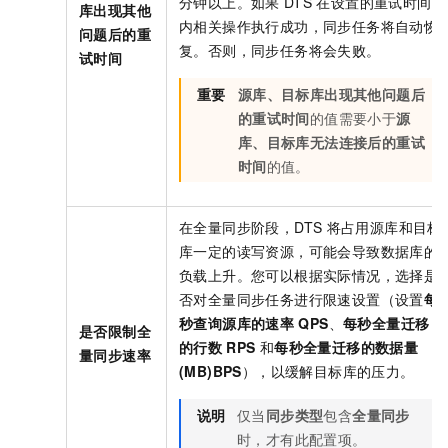
分钟以上。如果
DTS
在设置的重试时间
库出现其他
内相关操作执行成功，同步任务将自动恢
问题后的重
复。否则，同步任务将会失败。
试时间
重要
源库、目标库出现其他问题后
的重试时间
的值需要小于
源
库、目标库无法连接后的重试
时间
的值。
在全量同步阶段，DTS
将占用源库和目标
库一定的读写资源，可能会导致数据库的
负载上升。您可以根据实际情况，选择是
否对全量同步任务进行限速设置（设置
每
秒查询源库的速率
QPS
、
每秒全量迁移
是否限制全
的行数
RPS
和
每秒全量迁移的数据量
量同步速率
(MB)BPS
），以缓解目标库的压力。
说明
仅当
同步类型
包含
全量同步
时，才有此配置项。