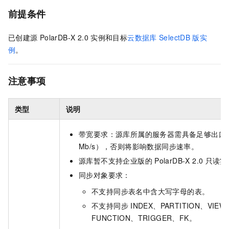
前提条件
已创建源
PolarDB-X 2.0
实例和目标
云数据库
SelectDB
版实
例
。
注意事项
类型
说明
带宽要求：源库所属的服务器需具备足够出口
Mb/s），否则将影响数据同步速率。
源库暂不支持企业版的
PolarDB-X 2.0
只读实
同步对象要求：
不支持同步表名中含大写字母的表。
不支持同步
INDEX、PARTITION、VIE
FUNCTION、TRIGGER、FK。