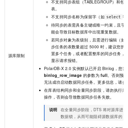
不支持同步表组（TABLEGROUP）和包
表。
不支持同步名称为保留字（如
等
select
待同步的表需具备主键或唯一约束，且字
能会导致目标数据库中出现重复数据。
若同步对象为表级别，且需进行编辑（如
步任务的表数量超过
5000
时，建议您拆
置多个任务，或者配置整库的同步任务，
源库限制
显示请求报错。
PolarDB-X 2.0
实例默认已开启
Binlog，您
binlog_row_image
的参数为
full
。否则预
无法成功启动数据同步任务。更多信息，请参
在库表结构同步和全量同步阶段，请勿执行库
操作，否则会导致数据同步任务失败。
说明
在全量同步阶段，DTS
将对源库进行
数据锁，从而可能阻碍源数据库的
D