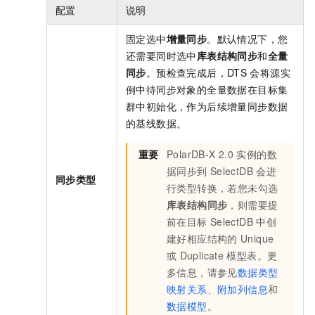
配置
说明
固定选中
增量同步
。默认情况下，您
还需要同时选中
库表结构同步
和
全量
同步
。预检查完成后，DTS
会将源实
例中待同步对象的全量数据在目标集
群中初始化，作为后续增量同步数据
的基线数据。
重要
PolarDB-X 2.0
实例的数
据同步到
SelectDB
会进
同步类型
行类型转换，若您未勾选
库表结构同步
，则需要提
前在目标
SelectDB
中创
建好相应结构的
Unique
或
Duplicate
模型表。更
多信息，请参见
数据类型
映射关系
、
附加列信息
和
数据模型
。