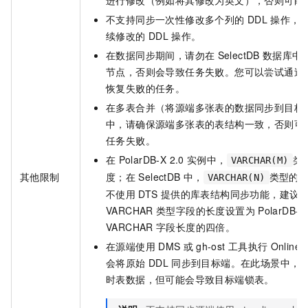
进行修改（例如将其修改为英文），否则可能
不支持同步一次性修改多个列的
DDL
操作，
续修改的
DDL
操作。
在数据同步期间，请勿在
SelectDB
数据库中
节点，否则会导致任务失败。您可以尝试通过
恢复失败的任务。
在多表合并（将源端多张表的数据同步到目标
中，请确保源端多张表的表结构一致，否则可
任务失败。
在
PolarDB-X 2.0
实例中，
类
VARCHAR(M)
其他限制
度；在
SelectDB
中，
类型的
VARCHAR(N)
不使用
DTS
提供的库表结构同步功能，建议
VARCHAR
类型字段的长度设置为
PolarDB-X
VARCHAR
字段长度的四倍。
在源端使用
DMS
或
gh-ost
工具执行
Online 
会将原始
DDL
同步到目标端。在此场景中，D
时表数据，但可能会导致目标端锁表。