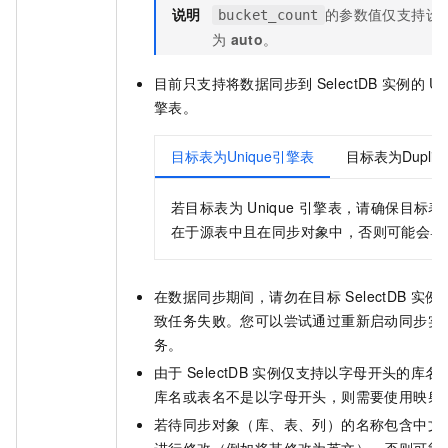
说明
的参数值仅支持设
bucket_count
为
auto
。
目前只支持将数据同步到
SelectDB
实例的
Un
擎表。
目标表为Unique引擎表
目标表为Duplic
若目标表为
Unique
引擎表，请确保目标表
在于源表中且在同步对象中，否则可能会导
在数据同步期间，请勿在目标
SelectDB
实例
致任务失败。您可以尝试通过重新启动同步实
务。
由于
SelectDB
实例仅支持以字母开头的库名
库名或表名不是以字母开头，则需要使用映射
若待同步对象（库、表、列）的名称包含中文