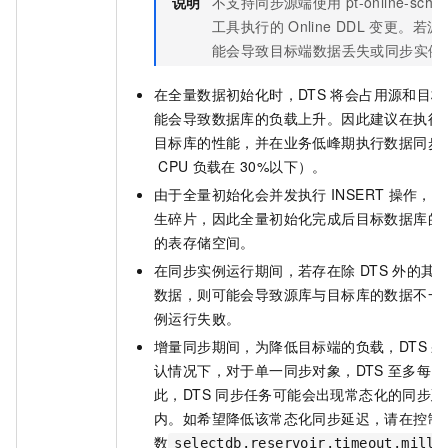
说明
不支持同步源端使用
pt-online-sch
工具执行的
Online DDL
变更。若源
能会导致目标端数据丢失或同步实例
在全量数据初始化时，DTS
将会占用源和目标
能会导致数据库的负载上升。因此建议在执行
目标库的性能，并在业务低峰期执行数据同步
CPU
负载在
30%以下）。
由于全量初始化会并发执行
INSERT
操作，导
生碎片，因此全量初始化完成后目标数据库的
的表存储空间。
在同步实例运行期间，若
存在
除
DTS
外的其
数据，则可能会导致源库与目标库的数据不一
例运行失败。
增量同步期间，为降低目标端的负载，DTS
采
认情况下，对于单一同步对象，DTS
至多每
5
此，DTS
同步任务可能会出现常态化的同步延
内。如希望降低该常态化同步延迟，请在控制
数
selectdb.reservoir.timeout.milli