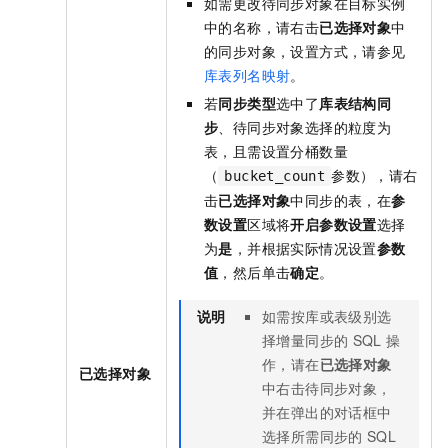
如需更改待同步对象在目标实例
中的名称，请右击
已选择对象
中
的同步对象，设置方式，请参见
库表列名映射
。
若
同步类型
选中了
库表结构同
步
、待同步对象选择的粒度为
表，且需设置分桶数量
（
参数），请右
bucket_count
击
已选择对象
中同步的表，在
参
数设置
区域将
开启参数设置
选择
为
是
，并根据实际情况设置
参数
值
，然后单击
确定
。
说明
如需按库或表级别选
择增量同步的
SQL
操
作，请在
已选择对象
已选择对象
中右击待同步对象，
并在弹出的对话框中
选择所需同步的
SQL