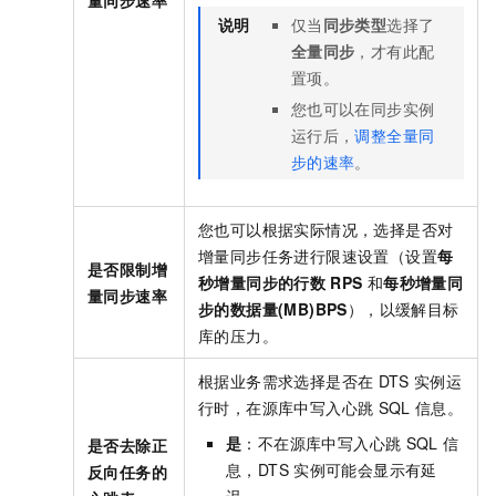
说明
仅当
同步类型
选择了
全量同步
，才有此配
置项。
您也可以在同步实例
运行后，
调整全量同
步的速率
。
您也可以根据实际情况，选择是否对
增量同步任务进行限速设置（设置
每
是否限制增
秒增量同步的行数
RPS
和
每秒增量同
量同步速率
步的数据量(MB)BPS
），以缓解目标
库的压力。
根据业务需求选择是否在
DTS
实例运
行时，在源库中写入心跳
SQL
信息。
是
：不在源库中写入心跳
SQL
信
是否去除正
息，DTS
实例可能会显示有延
反向任务的
迟。