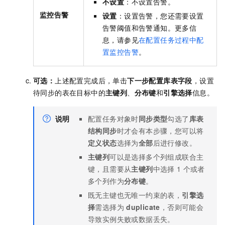
不设置
：不设置告警。
监控告警
设置
：设置告警，您还需要设置
告警阈值和
告警通知
。更多信
息，请参见
在配置任务过程中配
置监控告警
。
可选：
上述配置完成后，单击
下一步配置库表字段
，设置
待同步的表在目标中的
主键列
、
分布键
和
引擎选择
信息。
说明
配置任务对象时
同步类型
勾选了
库表
结构同步
时才会有本步骤，您可以将
定义状态
选择为
全部
后进行修改。
主键列
可以是选择多个列组成联合主
键，且需要从
主键列
中选择
1
个或者
多个列作为
分布键
。
既无主键也无唯一约束的表，
引擎选
择
需选择为
duplicate
，否则可能会
导致实例失败或数据丢失。