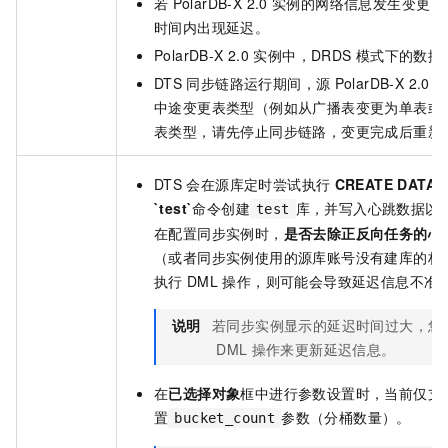
若
PolarDB-X 2.0
实例的网络信息发生变更，
时间内出现延迟。
PolarDB-X 2.0
实例中，DRDS
模式下的数据
DTS
同步链路运行期间，源
PolarDB-X 2.0
中途变更表类型（例如从广播表变更为单表或
表类型，请先停止同步链路，变更完成后重新
DTS
会在源库定时尝试执行
CREATE DATABA
`test`
命令创建
库，并写入心跳数据以
test
在配置同步实例时，
是否去除正反向任务的心跳
（或者同步实例使用的源库账号没有建库的权
执行
DML
操作，则可能会导致延迟信息不准
说明
若同步实例显示的延迟时间过大，您
DML
操作来更新延迟信息。
在
已选择对象
框中进行参数设置时，当前仅支
置
参数（分桶数量）。
bucket_count