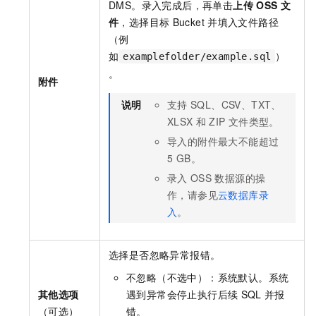
DMS。录入完成后，再单击
上传
OSS
文
件
，选择目标
Bucket
并填入文件路径
（例
如
）
examplefolder/example.sql
。
附件
说明
支持
SQL、CSV、TXT、
XLSX
和
ZIP
文件类型。
导入的附件最大不能超过
5 GB。
录入
OSS
数据源的操
作，请参见
云数据库录
入
。
选择是否忽略异常报错。
不忽略（不选中）：系统默认。系统
其他选项
遇到异常会停止执行后续
SQL
并报
（可选）
错。