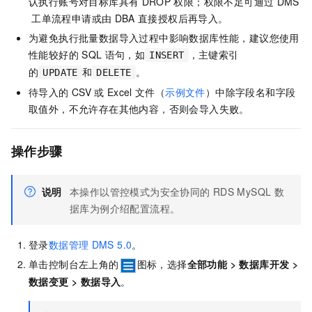
认执行账号对目标库具有
DROP
权限；权限不足可通过
DMS
工单流程申请或由
DBA
直接授权后再导入。
为避免执行批量数据导入过程中影响数据库性能，建议您使用
性能较好的
SQL
语句，如
，主键索引
INSERT
的
和
。
UPDATE
DELETE
待导入的
CSV
或
Excel
文件（
示例文件
）中除字段名和字段
取值外，不允许存在其他内容，否则会导入失败。
操作步骤
说明
本操作以管控模式为安全协同的
RDS MySQL
数
据库为例介绍配置流程。
登录
数据管理
DMS 5.0
。
单击控制台左上角的
图标，选择
全部功能
>
数据库开发
>
数据变更
>
数据导入
。