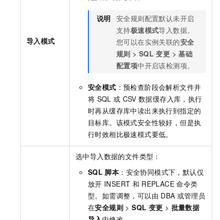
说明
安全规则配置默认未开启
支持
极速模式
导入数据。
导入模式
您可以在实例关联的
安全
规则
>
SQL
变更
>
基础
配置项
中开启该检测项。
安全模式
：预检查阶段会解析文件并
将
SQL
或
CSV
数据缓存入库，执行
时再从缓存库中读出来执行到指定的
目标库。该模式安全性较好，但是执
行时效相比极速模式要低。
选中导入数据的文件类型：
SQL
脚本
：安全协同模式下，默认仅
放开
INSERT
和
REPLACE
命令类
型。如需调整，可以由
DBA
或管理员
在
安全规则
>
SQL
变更
>
批量数据
导入
中修改。