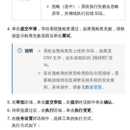
忽略（选中）：系统执行失败会忽略
异常，并继续执行后续
SQL。
单击
提交申请
，等待系统预检查通过，如果预检查失败，请根
据提示检查失败原因后单击
重试
。
说明
系统会预检查您上传的
SQL，如果是
CSV
文件，会生成相应的
语
INSERT
句。
若在预检查的类型检查阶段出现报错，需
要根据报错信息调整实例关联的安全规
则。具体操作，请参见
数据变更
。
在
审批
区域，单击
提交审批
，在
提示
对话框中单击
确认
。
待审批通过后，在
执行
区域，单击
执行变更
。
在
任务设置
对话框中，选择工单的执行方式。
执行方式如下：