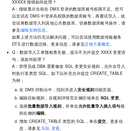
XXXXX
报错如何处理？
A：报错显示当前在
DMS
登录的数据库账号权限不足。您可
以尝试在
DMS
中登录高权限的数据库账号，再重试导入，或
尝试将数据导入到其他公共数据库。切换数据库账号操作，请
参见
编辑实例信息
。
如果上述方法仍无法解决问题，可以尝试使用数据传输服务
DTS
进行数据迁移。更多信息，请参见
迁移方案概览
。
Q：数据导入工单预检查失败，提示不允许提交
XXXX
变更语
句，该如何处理？
A：管理员或
DBA
需要修改
SQL
变更安全规则，允许在导入
时执行某类型
SQL。如下以补充允许提交
CREATE_TABLE
为例：
在
DMS
控制台中，找到并进入
安全规则
功能页面。
编辑目标规则，在规则详情页左侧区域单击
SQL
变更
。
选择
批量数据导入规则
，并单击
允许批量导入插入语句
规
则右侧的
编辑
。
增加
CREATE_TABLE
类型的
SQL，单击
提交
。更多信
息，请参见
SQL
变更
。