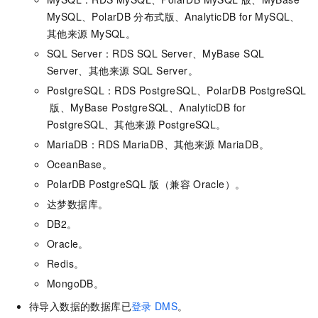
MySQL
、
PolarDB
分布式版
、
AnalyticDB for MySQL
、
其他来源
MySQL。
SQL Server：
RDS SQL Server
、
MyBase SQL
Server
、其他来源
SQL Server。
PostgreSQL：
RDS PostgreSQL
、
PolarDB PostgreSQL
版
、
MyBase PostgreSQL
、
AnalyticDB for
PostgreSQL
、其他来源
PostgreSQL。
MariaDB：
RDS MariaDB
、其他来源
MariaDB。
OceanBase。
PolarDB PostgreSQL
版（兼容
Oracle）
。
达梦数据库
。
DB2
。
Oracle
。
Redis
。
MongoDB
。
待导入数据的数据库已
登录
DMS
。