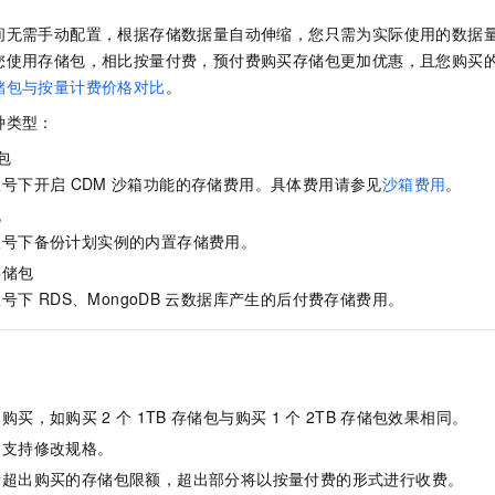
间无需手动配置，根据存储数据量自动伸缩，您只需为实际使用的数据
您使用存储包，相比按量付费，预付费购买存储包更加优惠，且您购买
储包与按量计费价格对比
。
种类型：
包
账号下开启
CDM
沙箱功能的存储费用。具体费用请参见
沙箱费用
。
包
账号下备份计划实例的内置存储费用。
存储包
账号下
RDS、MongoDB
云数据库产生的后付费存储费用。
加购买，如购买
2
个
1TB
存储包与购买
1
个
2TB
存储包效果相同。
不支持修改规格。
量超出购买的存储包限额，超出部分将以按量付费的形式进行收费。