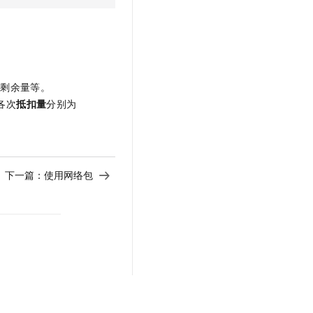
后剩余量等。
，各次
抵扣量
分别为
下一篇：
使用网络包