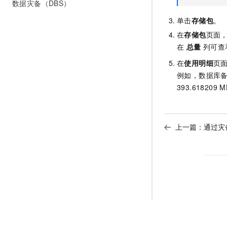
数据灾备（DBS）
单击
存储包
。
在
存储包
页面
在
总量
列可查
在
使用明细
页
例如，数据库
393.618209 
上一篇：
通过灾