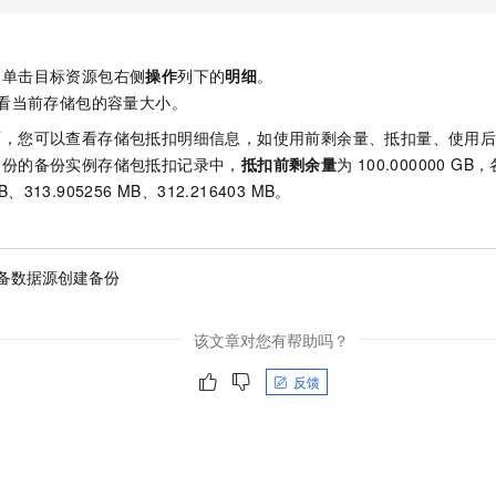
，单击目标资源包右侧
操作
列下的
明细
。
看当前存储包的容量大小。
面，您可以查看存储包抵扣明细信息，如使用前剩余量、抵扣量、使用
备份的备份实例存储包抵扣记录中，
抵扣前剩余量
为
100.000000 GB
MB、313.905256 MB、312.216403 MB。
备数据源创建备份
该文章对您有帮助吗？
反馈