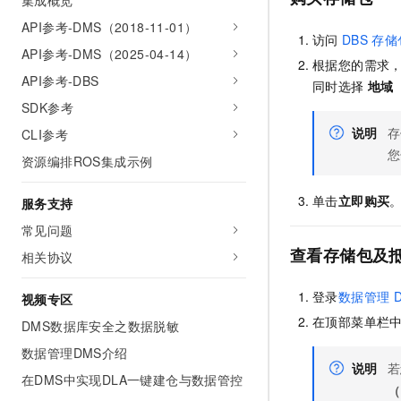
集成概览
API参考-DMS（2018-11-01）
访问
DBS
存储
API参考-DMS（2025-04-14）
根据您的需求
API参考-DBS
同时选择
地域
SDK参考
说明
存
CLI参考
您
资源编排ROS集成示例
单击
立即购买
服务支持
常见问题
查看存储包及
相关协议
登录
数据管理
D
视频专区
在顶部菜单栏
DMS数据库安全之数据脱敏
数据管理DMS介绍
说明
若
在DMS中实现DLA一键建仓与数据管控
（