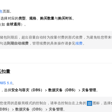
包
页面。
，选择对应的
类型
、
规格
、
购买数量
与
购买时长
。
（如
全球通用
）。
储包到期后，超出容量自动转为按量付费的形式收费，为避免给您带来
勾选
到期自动续费
，管理续费的具体操作请参见
续费
。
。
抵扣量
MS 5.0
。
中，选择
安全与容灾（DBS）
>
数据灾备（DBS）
>
灾备管理
。
您使用的是极简模式的控制台，请单击控制台左上角的
图标，选择
DBS）
>
数据灾备（DBS）
>
灾备管理
。