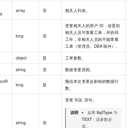
array
否
相关人列表。
st
变更相关人的用户 ID，设置的
相关人员可查看工单，并协同
long
否
工作，非相关人员则不能查看
工单（管理员、DBA 除外）。
object
是
工单参数。
string
否
数据变更原因。
fectR
预估本次变更会影响的数据行
long
是
数。
变更 SQL 语句。
说明
如果
SqlType
为
TEXT
，该参数必
string
否
填。