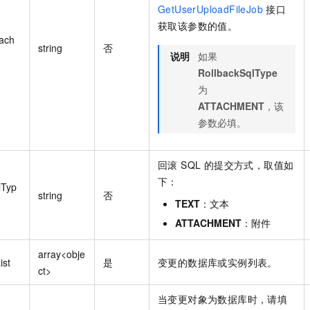
GetUserUploadFileJob
接口
获取该参数的值。
tach
string
否
说明
如果
RollbackSqlType
为
ATTACHMENT
，该
参数必填。
回滚 SQL 的提交方式，取值如
下：
lTyp
string
否
TEXT
：文本
ATTACHMENT
：附件
array<obje
ist
是
变更的数据库或实例列表。
ct>
当变更对象为数据库时，请填