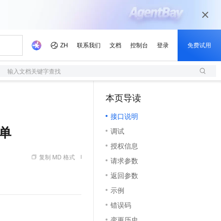
输入文档关键字查找
本页导读
（1）
接口说明
工单
调试
授权信息
复制 MD 格式
请求参数
返回参数
示例
错误码
变更历史