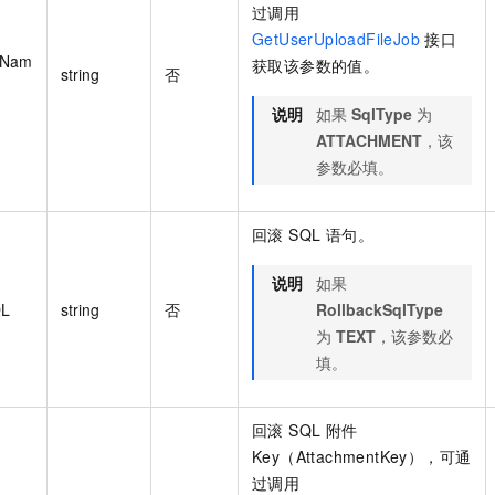
过调用
GetUserUploadFileJob
接口
tNam
获取该参数的值。
string
否
说明
如果
SqlType
为
ATTACHMENT
，该
参数必填。
回滚 SQL 语句。
说明
如果
QL
string
否
RollbackSqlType
为
TEXT
，该参数必
填。
回滚 SQL 附件
Key（AttachmentKey），可通
过调用