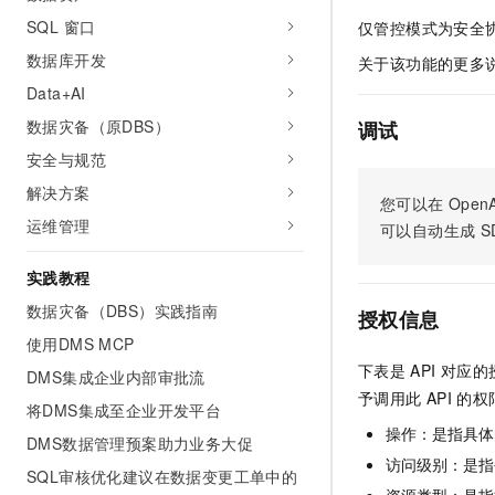
SQL 窗口
仅管控模式为安全协
数据库开发
关于该功能的更多
Data+AI
数据灾备（原DBS）
调试
安全与规范
解决方案
您可以在
OpenA
运维管理
可以自动生成
S
实践教程
数据灾备（DBS）实践指南
授权信息
使用DMS MCP
下表是
API
对应的
DMS集成企业内部审批流
予调用此
API
的权
将DMS集成至企业开发平台
操作：是指具体
DMS数据管理预案助力业务大促
访问级别：是指每
SQL审核优化建议在数据变更工单中的