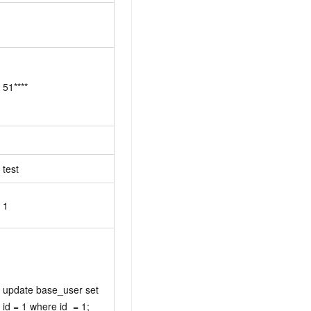
51****
test
1
update base_user set 
id = 1 where id  = 1;