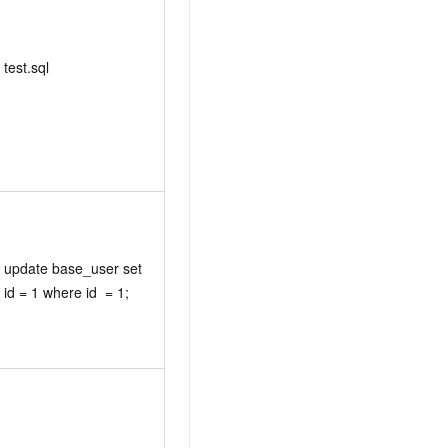
test.sql
update base_user set 
id = 1 where id  = 1;