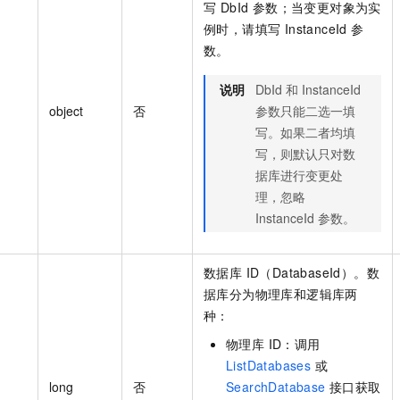
写 DbId 参数；当变更对象为实
例时，请填写 InstanceId 参
数。
说明
DbId 和 InstanceId
object
否
参数只能二选一填
写。如果二者均填
写，则默认只对数
据库进行变更处
理，忽略
InstanceId 参数。
数据库 ID（DatabaseId）。数
据库分为物理库和逻辑库两
种：
物理库 ID：调用
ListDatabases
或
long
否
SearchDatabase
接口获取