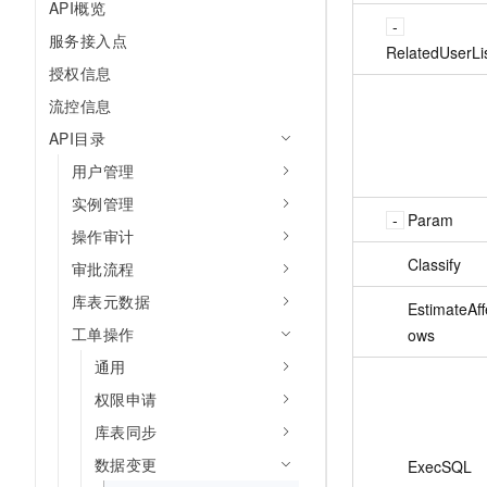
API概览
服务接入点
RelatedUserLi
授权信息
流控信息
API目录
用户管理
实例管理
Param
操作审计
Classify
审批流程
库表元数据
EstimateAf
工单操作
ows
通用
权限申请
库表同步
数据变更
ExecSQL