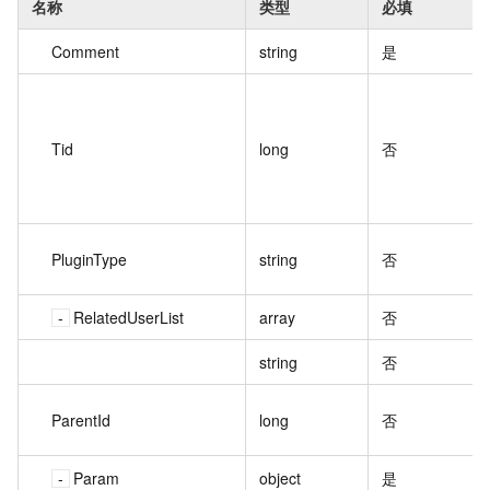
名称
类型
必填
Comment
string
是
Tid
long
否
PluginType
string
否
RelatedUserList
array
否
string
否
ParentId
long
否
Param
object
是