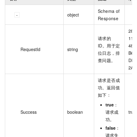
Schema of
object
Response
283
请求的
11D
ID。用于定
48A
RequestId
string
位日志，排
B69
查问题。
DF0
2AF
请求是否成
功。返回值
如下：
true
：
Success
boolean
请求成
true
功。
false
：
请求失