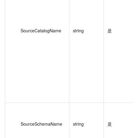
SourceCatalogName
string
是
SourceSchemaName
string
是