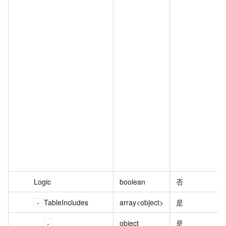
Logic
boolean
否
TableIncludes
array<object>
是
object
是