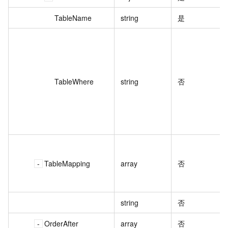
TableName
string
是
TableWhere
string
否
TableMapping
array
否
string
否
OrderAfter
array
否