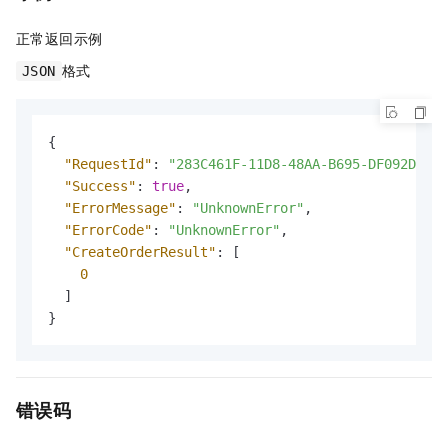
正常返回示例
格式
JSON
{
"RequestId"
:
"283C461F-11D8-48AA-B695-DF092DA32A
"Success"
:
true
,
"ErrorMessage"
:
"UnknownError"
,
"ErrorCode"
:
"UnknownError"
,
"CreateOrderResult"
:
[
0
]
}
错误码