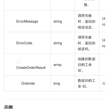
败。
调用失败
Unk
ErrorMessage
string
时，返回的
ror
错误信息。
调用失败
Unk
ErrorCode
string
时，返回的
ror
错误码。
创建的数据
array
归档工单
CreateOrderResult
ID。
数据归档工
OrderIds
long
12**
单 ID。
示例