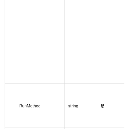
RunMethod
string
是