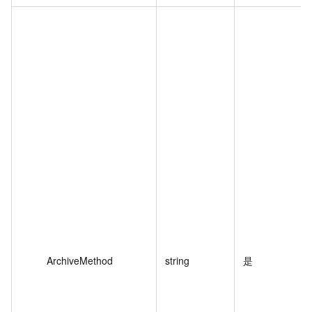
ArchiveMethod
string
是