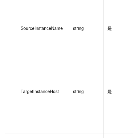
SourceInstanceName
string
是
TargetInstanceHost
string
是